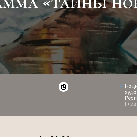
амма «тайны но
Нац
худо
Респ
Глав