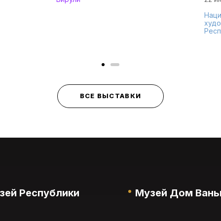
Наци
худо
Респ
ВСЕ ВЫСТАВКИ
зей Республики
Музей Дом Вань