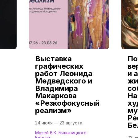
Выставка
По
графических
ве
работ Леонида
и 
Медведского и
жи
Владимира
со
Макаркова
На
«Резкофокусный
ху
реализм»
му
Ре
24 июля — 23 августа
Бе
Музей В.К. Бялыницкого-
Бирули
22 и