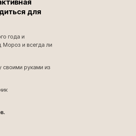
активная
одиться для
го года и
д Мороз и всегда ли
 своими руками из
ник
ов.