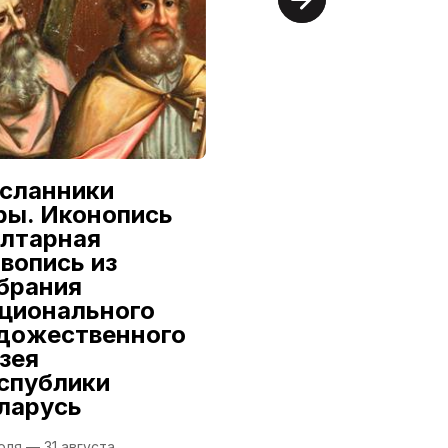
сланники
Александр
ры. Иконопись
Семилетов:
алтарная
Первый из
вопись из
династии
брания
9 июля — 16 августа
ционального
дожественного
Национальный
художественный музей
зея
Республики Беларусь
спублики
ларусь
юля — 31 августа