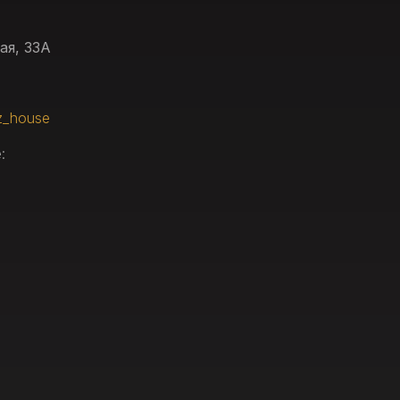
ая, 33А
z_house
: