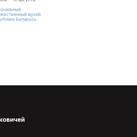
ональный
жественный музей
ублики Беларусь
ковичей