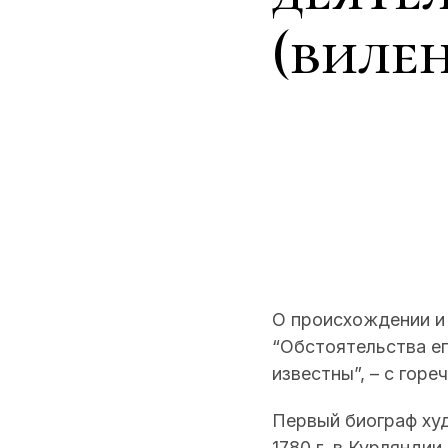
(виле
О происхождении и 
“Обстоятельства ег
известны”, – с го
Первый биограф ху
1780 г. в Курлянди