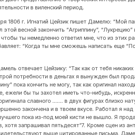
еятельности в виленский период.
бря 1806 г. Игнатий Цейзик пишет Дамелю: “Мой па
 этой весной закончить “Агриппину”, “Лукрецию” и 
, чтобы ты немедленно ответил мне, что из этих р
бавляет: “Когда ты мне сможешь написать еще “Пс
Дамель отвечает Цейзику: “Так как от тебя никаких
строй потребности в деньгах я вынужден был прод
ину” пока кончить не могу, так как оригинал нахо
е, ежели бы ты захотел иметь что-нибудь, искрен
оригинала славного ....... в двух фигурах близко н
ршенно закончена и в твоем вкусе. Работал я над 
 лучшего пока из-под моей кисти не вышло. Я прода
, хотя запрашивал пятьдесят”7. Кроме сцен из ан
свидетельствуют выше цитированные письма, Дам