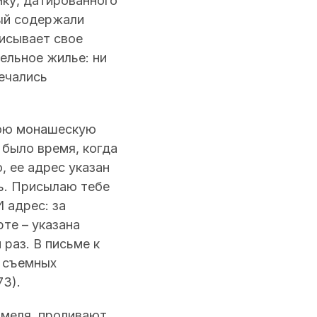
ику, датированного
рый содержали
писывает свое
ельное жилье: ни
речались
вою монашескую
 было время, когда
, ее адрес указан
ь. Присылаю тебе
 адрес: за
рте – указана
 раз. В письме к
а съемных
73).
амеля, проливают