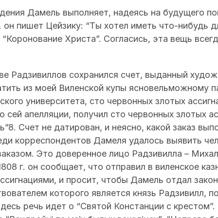
ения Дамель выполняет, надеясь на будущего по
 г. он пишет Цейзику: “Ты хотел иметь что-нибудь
 “Коронование Христа”. Согласись, эта вещь всег
ве Радзивиллов сохранился счет, выданный худо
атить из моей Виленской купы ясновельможному п
ского университета, сто червонных злотых ассигн
о сей апелляции, получил сто червонных злотых ас
ь”8. Счет не датирован, и неясно, какой заказ вып
еди корреспондентов Дамеля удалось выявить чел
аказом. Это доверенное лицо Радзивилла – Михал
1808 г. он сообщает, что отправил в виленское каз
ссигнациями, и просит, чтобы Дамель отдал зако
вователем которого является князь Радзивилл, п
здесь речь идет о “Святой Констанции с крестом”.