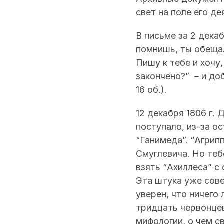
свет на поле его д
В письме за 2 дека
помнишь, ты обещал
Пишу к тебе и хочу
закончено?” – и до
16 об.).
12 декабря 1806 г. 
поступало, из-за о
“Ганимеда”. “Агрипп
Смуглевича. Но теб
взять “Ахиллеса” с 
Эта штука уже сове
уверен, что ничего
тридцать червонцев
мифологии, о чем 