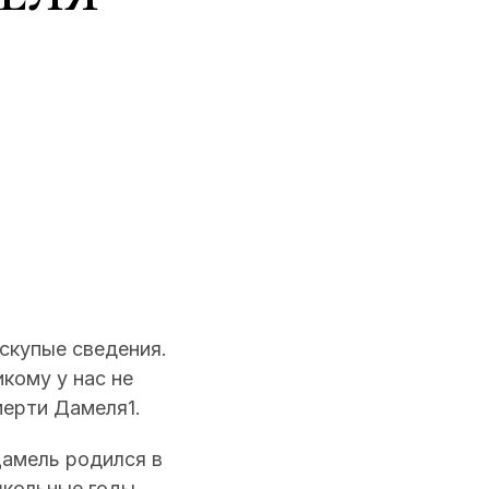
скупые сведения.
кому у нас не
мерти Дамеля1.
Дамель родился в
 школьные годы