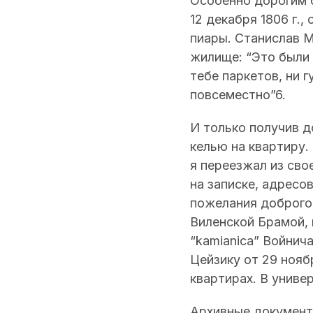
Особенно дорогим б
12 декабря 1806 г.
пиары. Станислав М
жилище: “Это были 
тебе паркетов, ни 
повсеместно”6.
И только получив 
келью на квартиру.
я переезжал из сво
на записке, адресо
пожелания доброго 
Виленской Брамой, в
“kamianica” Войнича
Цейзику от 29 нояб
квартирах. В универ
Архивные документ