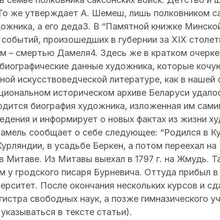
То же утверждает А. Шемеш, лишь полковником са
дожника, а его деда3. В “Памятной книжке Минской
событий, произошедших в губернии за XIX столети
м – смертью Дамеля4. Здесь же в кратком очерк
биографические данные художника, которые кочую
ной искусствоведческой литературе, как в нашей 
ациональном историческом архиве Беларуси удало
одится биография художника, изложенная им сам
едения и информирует о новых фактах из жизни х
Дамель сообщает о себе следующее: “Родился в К
Курляндии, в усадьбе Беркен, а потом переехал н
в Митаве. Из Митавы выехал в 1797 г. на Жмудь. Т
м у гродского писаря Бурневича. Оттуда прибыл в В
верситет. После окончания нескольких курсов и с
гистра свободных наук, а позже гимназического у
 указываться в тексте статьи).