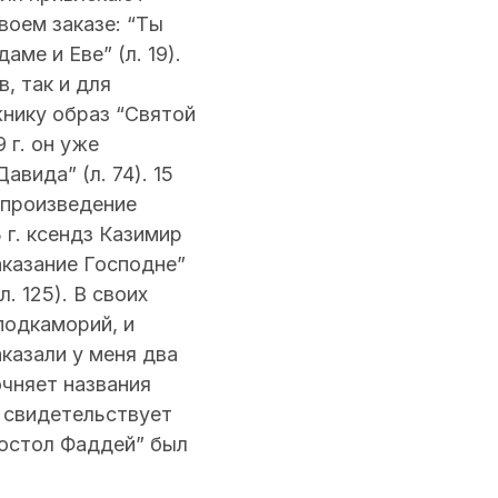
воем заказе: “Ты
аме и Еве” (л. 19).
, так и для
жнику образ “Святой
 г. он уже
вида” (л. 74). 15
 “произведение
 г. ксендз Казимир
аказание Господне”
. 125). В своих
подкаморий, и
казали у меня два
очняет названия
к свидетельствует
постол Фаддей” был