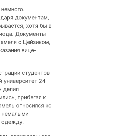
 немного.
одаря документам,
ывается, хотя бы в
риода. Документы
Дамеля с Цейзиком,
казания вице-
истрации студентов
й университет 24
н делил
ились, прибегая к
амель относился ко
с немалыми
, одежду.