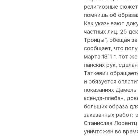
религиозные сюжеты
помнишь об образах 
Как указывают доку
частных лиц. 25 де
Троицы”, обещая за 
сообщает, что полу
марта 1811 г. тот 
панских рук, сделан
Таткевич обращаетс
и обязуется оплатит
показаниях Дамель 
ксендз-плебан, дов
больших образа для
заказанных работ: 
Станислав Лорентц,
уничтожен во врем