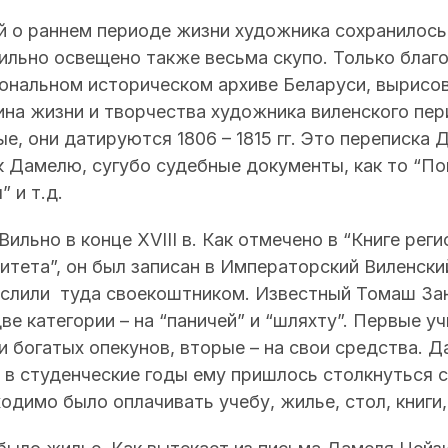
й о раннем периоде жизни художника сохранилось
ильно освещено также весьма скупо. Только благ
ональном историческом архиве Беларуси, вырисов
ина жизни и творчества художника виленского пе
е, они датируются 1806 – 1815 гг. Это переписка 
к Дамелю, сугубо судебные документы, как то “По
 и т.д.
Вильно в конце XVIII в. Как отмечено в “Книге рег
итета”, он был записан в Императорский Виленски
ачислили туда своекоштником. Известный Томаш За
е категории – на “паничей” и “шляхту”. Первые уч
 богатых опекунов, вторые – на свои средства. Д
и в студенческие годы ему пришлось столкнуться 
одимо было оплачивать учебу, жилье, стол, книги