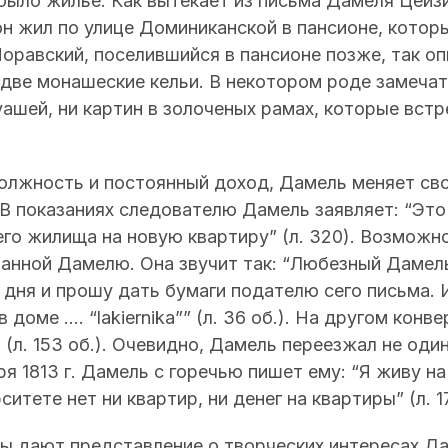
ыло жилье. Как вытекает из письма Дамеля Цейз
, он жил по улице Доминиканской в пансионе, кото
оравский, поселившийся в пансионе позже, так о
две монашеские кельи. В некотором роде замечат
гуашей, ни картин в золоченых рамах, которые вст
должность и постоянный доход, Дамель меняет с
 В показаниях следователю Дамель заявляет: “Это
его жилища на новую квартиру” (л. 320). Возможно
ванной Дамелю. Она звучит так: “Любезный Дамел
дня и прошу дать бумаги подателю сего письма. И
 доме …. “lakiernika”” (л. 36 об.). На другом конве
 (л. 153 об.). Очевидно, Дамель переезжал не один
ря 1813 г. Дамель с горечью пишет ему: “Я живу н
ситете нет ни квартир, ни денег на квартиры” (л. 1
ы дают представление о творческих интересах Д