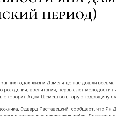
нский период)
ранних годах жизни Дамеля до нас дошли весьма 
о рождения, воспитания, первых лет молодости ни
речью говорит Адам Шемеш во вторую годовщину с
дожника, Эдвард Раставецкий, сообщает, что Ян 
и в семье полковника саксонских войск. Детство и