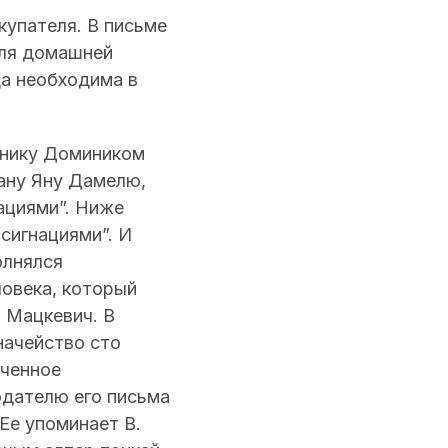
купателя. В письме
 для домашней
да необходима в
жнику Домиником
ану Яну Дамелю,
ациями”. Ниже
сигнациями”. И
олнялся
овека, который
 Мацкевич. В
начейство сто
нченное
одателю его письма
 Ее упоминает В.