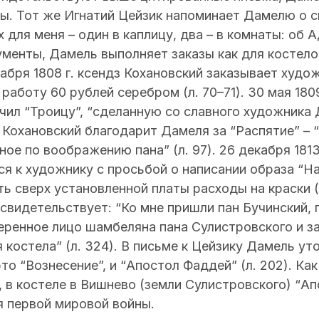
. Тот же Игнатий Цейзик напоминает Дамелю о с
для меня – один в каплицу, два – в комнаты: об Ад
менты, Дамель выполняет заказы как для костелов
кабря 1808 г. ксендз Кохановский заказывает худо
работу 60 рублей серебром (л. 70–71). 30 мая 1809
чил “Троицу”, “сделанную со славного художника Да
же Кохановский благодарит Дамеля за “Распятие” –
ное по воображению пана” (л. 97). 26 декабря 1813
я к художнику с просьбой о написании образа “Н
ь сверх установленной платы расходы на краски (л
свидетельствует: “Ко мне пришли пан Бучинский, 
еренное лицо шамбеляна пана Сулистровского и за
 костела” (л. 324). В письме к Цейзику Дамель ут
это “Вознесение”, и “Апостол Фаддей” (л. 202). Ка
 в костеле в Вишнево (земли Сулистровского) “А
я первой мировой войны.