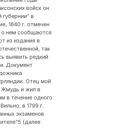
ксонских войск он
 губернии” в
е, 1840 г. отмечен
е о нем сообщаются
т из издания в
отечественной, так
сь выявить редкий
им. Документ
удожника
урляндии. Отец мой
а Жмудь и жил в
ам в течение одного
ильно, в 1799 г.
данных экзаменов
чителя”5 (далее