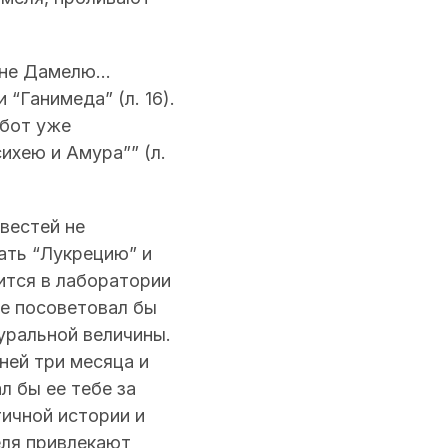
не Дамелю...
“Ганимеда” (л. 16).
абот уже
ихею и Амура”” (л.
 вестей не
ать “Лукрецию” и
дится в лаборатории
не посоветовал бы
атуральной величины.
ней три месяца и
л бы ее тебе за
тичной истории и
еля привлекают