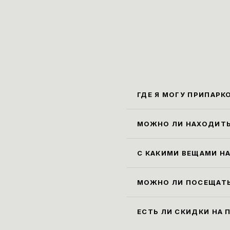
ГДЕ Я МОГУ ПРИПАРК
Ближа
Маркс
МОЖНО ЛИ НАХОДИТЬ
Прави
экспо
С КАКИМИ ВЕЩАМИ НА
гарде
Все г
30х40
МОЖНО ЛИ ПОСЕЩАТЬ
или о
Да, м
на эк
ЕСТЬ ЛИ СКИДКИ НА 
музей
Льгот