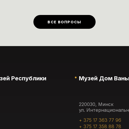
слые входные билеты
)
предусмотрены в первый
ельник каждого месяца.
ВСЕ ВОПРОСЫ
зей Республики
Музей Дом Вань
220030, Минск
ул. Интернациональн
+ 375 17 363 77 96
+ 375 17 358 88 78