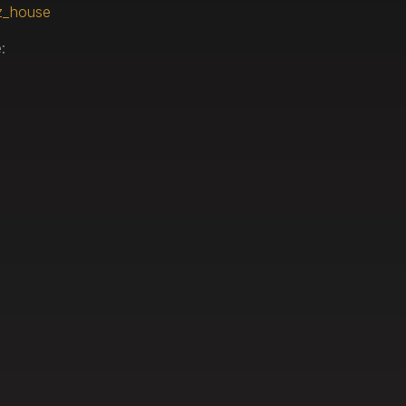
z_house
: