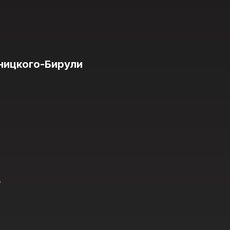
ницкого-Бирули
е