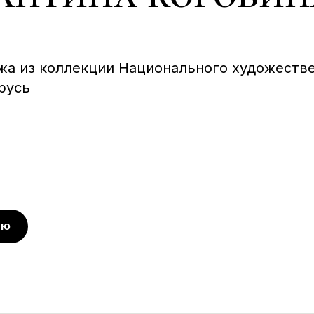
жа из коллекции Национального художеств
русь
ЬЮ