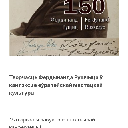
Творчасць Фердынанда Рушчыца ў
кантэксце еўрапейскай мастацкай
культуры
Матэрыялы
навукова-практычнай
канферэнцыі