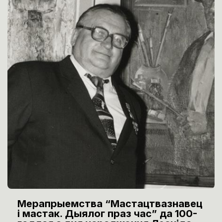
Мерапрыемства “Мастацтвазнавец
і мастак. Дыялог праз час” да 100-