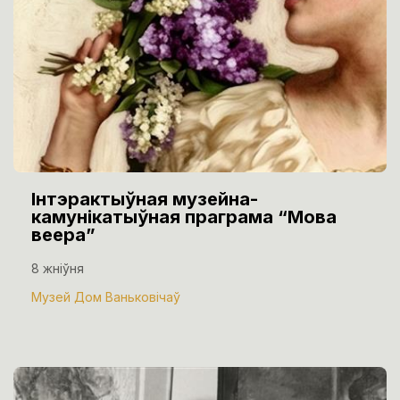
Інтэрактыўная музейна-
камунікатыўная праграма “Мова
веера”
8 жніўня
Музей Дом Ваньковічаў