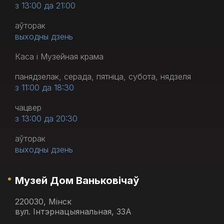
з 13:00 да 21:00
аўторак
выходны дзень
Каса і Музейная крама
панядзелак, серада, пятніца, субота, нядзеля
з 11:00 да 18:30
чацвер
з 13:00 да 20:30
аўторак
выходны дзень
Музей Дом Ваньковічаў
220030, Мінск
вул. Інтэрнацыянальная, 33А