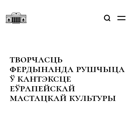
творчасць
фердынанда рушчыца
ў кантэксце
еўрапейскай
мастацкай культуры