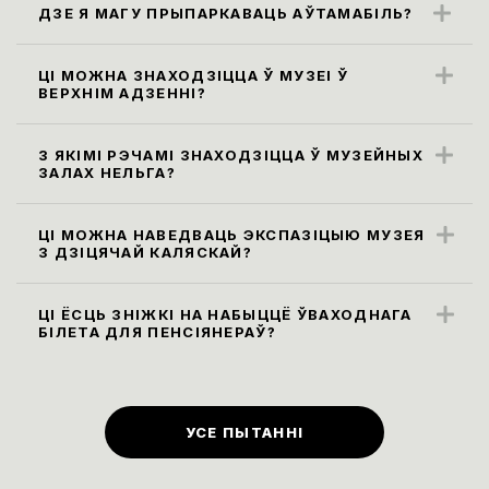
ДЗЕ Я МАГУ ПРЫПАРКАВАЦЬ АЎТАМАБІЛЬ?
Бліжэйшыя парковачныя месцы
знаходзяцца ўздоўж вул. Карла Маркса
ЦІ МОЖНА ЗНАХОДЗІЦЦА Ў МУЗЕІ Ў
ВЕРХНІМ АДЗЕННІ?
(паркоўка платная)
Правілы наведвання музея не
прадугледжваюць наведванне экспазіцыі
З ЯКІМІ РЭЧАМІ ЗНАХОДЗІЦЦА Ў МУЗЕЙНЫХ
ЗАЛАХ НЕЛЬГА?
ў верхнім адзенні. Яго неабходна
Усе сумкі, заплечнікі і пакеты памерам
пакінуць у гардэробе.
больш за 30х40х20 см, а таксама,
ЦІ МОЖНА НАВЕДВАЦЬ ЭКСПАЗІЦЫЮ МУЗЕЯ
З ДЗІЦЯЧАЙ КАЛЯСКАЙ?
парасоны неабходна здаць у гардэроб ці
Так, мы рады наведвальнікам узроставай
пакінуць у камеры захоўвання. Бутэлькі з
катэгорыі 0+.
ЦІ ЁСЦЬ ЗНІЖКІ НА НАБЫЦЦЁ ЎВАХОДНАГА
вадой праносіць на экспазіцыю нельга,
БІЛЕТА ДЛЯ ПЕНСІЯНЕРАЎ?
піць ваду можна ў вестыбюлі ці музейным
Ільготы
(
зніжка 50% на ўваходныя
кафэ на першым паверсе.
білеты
)
для людзей пенсійнага ўзросту ў
музеі прадугледжаны ў першы
УСЕ ПЫТАННІ
панядзелак кожнага месяца.