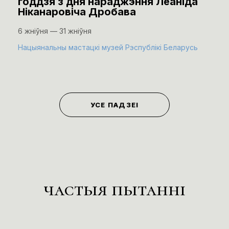
годдзя з дня нараджэння Леаніда
Ніканаровіча Дробава
6 жніўня — 31 жніўня
Нацыянальны мастацкі музей Рэспублікі Беларусь
УСЕ ПАДЗЕІ
частыя пытанні