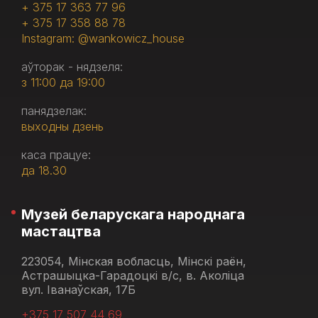
+ 375 17 363 77 96
+ 375 17 358 88 78
Instagram: @wankowicz_house
аўторак - нядзеля:
з 11:00 да 19:00
панядзелак:
выходны дзень
каса працуе:
да 18.30
Музей беларускага народнага
мастацтва
223054, Мінская вобласць, Мінскі раён,
Астрашыцка-Гарадоцкі в/с, в. Аколіца
вул. Іванаўская, 17Б
+375 17 507 44 69