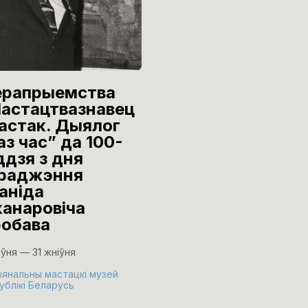
рапрыемства
Урачыстае
астацтвазнавец
адкрыццё
мастак. Дыялог
выстаўкі
аз час” да 100-
графічных пра
ддзя з дня
Леаніда
раджэння
Медведскага і
аніда
Уладзіміра
канаровіча
Макаркова
обава
«Рэзкафокусн
рэалізм»
іўня — 31 жніўня
24 ліпеня
янальны мастацкі музей
ублікі Беларусь
Музей В.К. Бялыніцкага-Бі