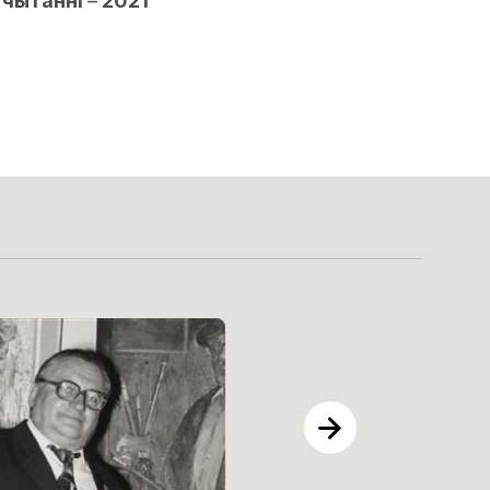
 чытанні
–
2021”