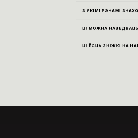
экспа
З ЯКІМІ РЭЧАМІ ЗНАХ
гардэ
Усе с
см, а
ЦІ МОЖНА НАВЕДВАЦЬ
пакін
Так, 
экспа
ЦІ ЁСЦЬ ЗНІЖКІ НА Н
музей
Ільго
пенсі
паняд