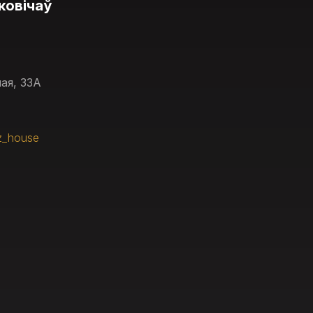
ковічаў
ая, 33А
z_house