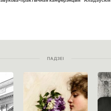
навукова-практычная канферэнцыя “Аладаўскія
ПАДЗЕІ