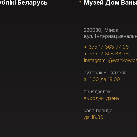
блікі Беларусь
Музей Дом Вань
220030, Мінск
вул. Інтэрнацыянальн
+ 375 17 363 77 96
+ 375 17 358 88 78
Instagram: @wankowic
аўторак - нядзеля:
з 11:00 да 19:00
панядзелак:
выходны дзень
каса працуе:
да 18.30