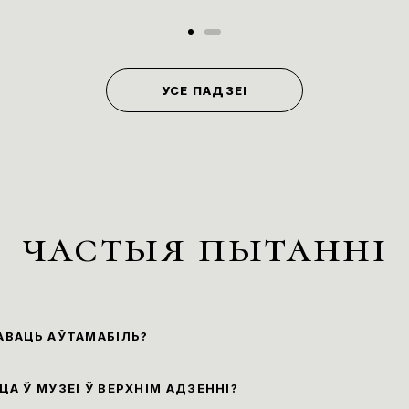
УСЕ ПАДЗЕІ
частыя пытанні
АВАЦЬ АЎТАМАБІЛЬ?
йшыя парковачныя месцы знаходзяцца ўздоўж ву
 Маркса (паркоўка платная)
А Ў МУЗЕІ Ў ВЕРХНІМ АДЗЕННІ?
лы наведвання музея не прадугледжваюць навед