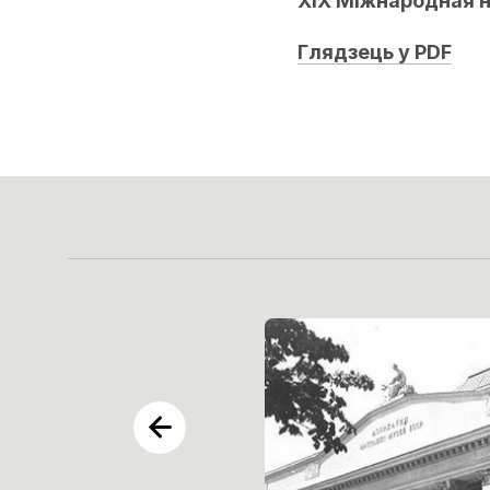
XIX Міжнародная 
Глядзець у PDF