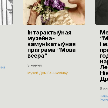
Інтэрактыўная
Ме
музейна-
“М
камунікатыўная
і 
праграма “Мова
пр
веера”
го
на
8 жніўня
Ле
зей
Ні
Музей Дом Ваньковічаў
Др
6 жн
Нацы
Рэсп