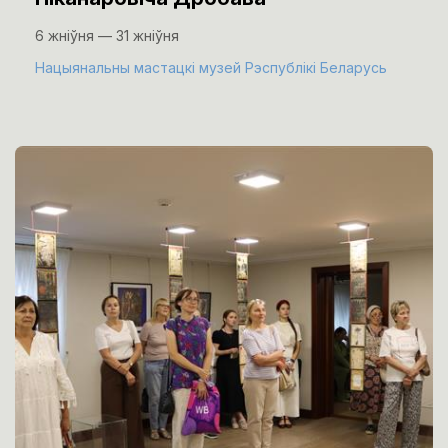
6 жніўня — 31 жніўня
Нацыянальны мастацкі музей Рэспублікі Беларусь