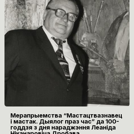
Мерапрыемства “Мастацтвазнавец
і мастак. Дыялог праз час” да 100-
годдзя з дня нараджэння Леаніда
Ніканаровіча Дробава