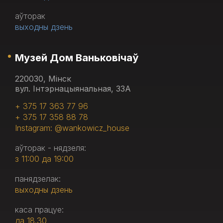
аўторак
выходны дзень
Музей Дом Ваньковічаў
220030, Мінск
вул. Інтэрнацыянальная, 33А
+ 375 17 363 77 96
+ 375 17 358 88 78
Instagram: @wankowicz_house
аўторак - нядзеля:
з 11:00 да 19:00
панядзелак:
выходны дзень
каса працуе:
да 18.30