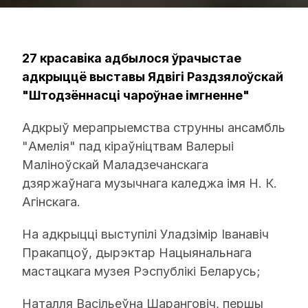
27 красавіка адбылося ўрачыстае
адкрыццё выставы Ядвігі Раздзялоўскай
"Штодзённасці чароўнае імгненне"
Адкрыў мерапрыемства струнны ансамбль
"Амелія" пад кіраўніцтвам Валерыі
Маліноўскай Маладзечанскага
дзяржаўнага музычнага каледжа імя Н. К.
Агінскага.
На адкрыцці выступілі Уладзімір Іванавіч
Пракапцоў, дырэктар Нацыянальнага
мастацкага музея Рэспублікі Беларусь;
Наталля Васільеўна Шаранговіч, першы