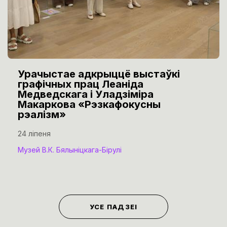
Урачыстае адкрыццё выстаўкі
графічных прац Леаніда
Медведскага і Уладзіміра
Макаркова «Рэзкафокусны
рэалізм»
24 ліпеня
Музей В.К. Бялыніцкага-Бірулі
УСЕ ПАДЗЕІ