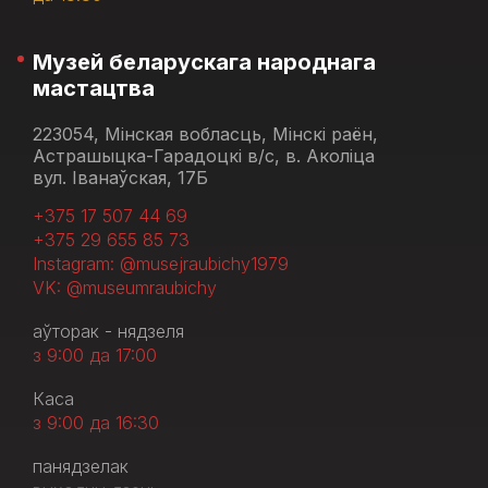
Музей беларускага народнага
мастацтва
223054, Мінская вобласць, Мінскі раён,
Астрашыцка-Гарадоцкі в/с, в. Аколіца
вул. Іванаўская, 17Б
+375 17 507 44 69
+375 29 655 85 73
Instagram: @musejraubichy1979
VK: @museumraubichy
аўторак - нядзеля
з 9:00 да 17:00
Каса
з 9:00 да 16:30
панядзелак