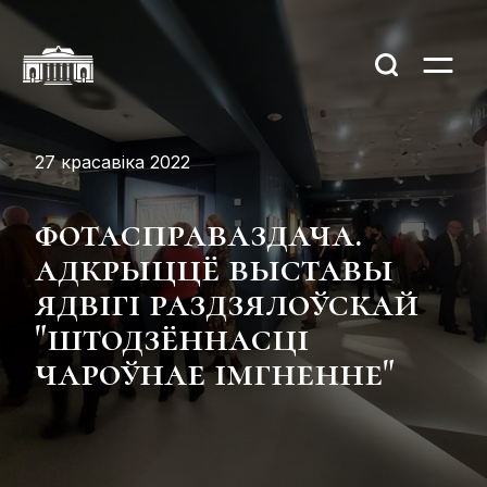
27 красавіка 2022
фотасправаздача.
адкрыццё выставы
ядвігі раздзялоўскай
"штодзённасці
чароўнае імгненне"