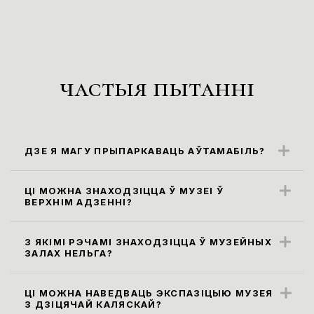
частыя пытанні
ДЗЕ Я МАГУ ПРЫПАРКАВАЦЬ АЎТАМАБІЛЬ?
Бліжэйшыя парковачныя месцы
знаходзяцца ўздоўж вул. Карла Маркса
ЦІ МОЖНА ЗНАХОДЗІЦЦА Ў МУЗЕІ Ў
ВЕРХНІМ АДЗЕННІ?
(паркоўка платная)
Правілы наведвання музея не
прадугледжваюць наведванне экспазіцыі
З ЯКІМІ РЭЧАМІ ЗНАХОДЗІЦЦА Ў МУЗЕЙНЫХ
ЗАЛАХ НЕЛЬГА?
ў верхнім адзенні. Яго неабходна
Усе сумкі, заплечнікі і пакеты памерам
пакінуць у гардэробе.
больш за 30х40х20 см, а таксама,
ЦІ МОЖНА НАВЕДВАЦЬ ЭКСПАЗІЦЫЮ МУЗЕЯ
З ДЗІЦЯЧАЙ КАЛЯСКАЙ?
парасоны неабходна здаць у гардэроб ці