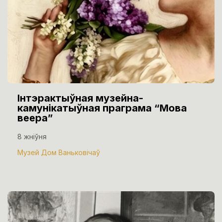
Інтэрактыўная музейна-
камунікатыўная праграма “Мова
веера”
8 жніўня
Музей Дом Ваньковічаў