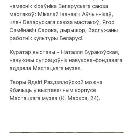
намеснік кіраўніка Беларускага саюза
мастакоў; Мікалай Іванавіч Аўчыннікаў,
член Беларускага саюза мастакоў; Ягор
Сямёнавіч Сарока, дырыжор, Заслужаны
работнік культуры Беларусі.
Куратар выставы – Наталля Буракоўская,
навуковы супрацоўнік навукова-фондавага
аддзела Мастацкага музея.
Творы Ядвігі Раздзялоўской можна
ўбачыць у выставачным корпусе
Мастацкага музея (К. Маркса, 24).