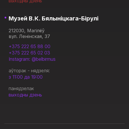
выходны дзень
Музей В.К. Бялыніцкага-Бірулі
212030, Магілёў
вул. Ленінская, 37
+375 222 65 88 00
+375 222 65 02 03
Instagram: @belbirmus
аўторак - нядзеля:
з 11:00 да 19:00
панядзелак
выходны дзень