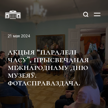
21 мая 2024
акцыя “паралелі
часу”, прысвечаная
міжнароднаму дню
музеяў.
фотасправаздача.