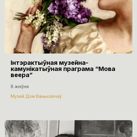
Інтэрактыўная музейна-
камунікатыўная праграма “Мова
веера”
8 жніўня
Музей Дом Ваньковічаў