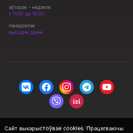
аўторак - нядзеля:
з 11:00 да 19:00
панядзелак
выходны дзень
ЗВАРОТЫ ГРАМАДЗЯН
Сайт выкарыстоўвае
cookies
. Працягваючы