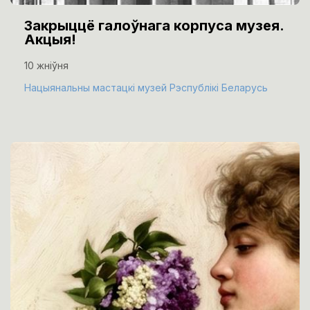
Закрыццё галоўнага корпуса музея.
Акцыя!
10 жніўня
Нацыянальны мастацкі музей Рэспублікі Беларусь