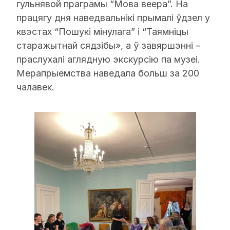
гульнявой праграмы “Мова веера”. На
працягу дня наведвальнікі прымалі ўдзел у
квэстах “Пошукі мінулага” і “Таямніцы
старажытнай сядзібы», а ў завяршэнні –
праслухалі аглядную экскурсію па музеі.
Мерапрыемства наведала больш за 200
чалавек.