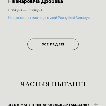
Ніканаровіча Дробава
6 жніўня — 31 жніўня
Нацыянальны мастацкі музей Рэспублікі Беларусь
УСЕ ПАДЗЕІ
частыя пытанні
ДЗЕ Я МАГУ ПРЫПАРКАВАЦЬ АЎТАМАБІЛЬ?