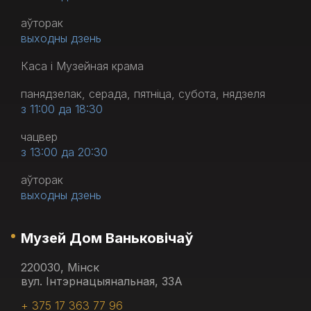
аўторак
выходны дзень
Каса і Музейная крама
панядзелак, серада, пятніца, субота, нядзеля
з 11:00 да 18:30
чацвер
з 13:00 да 20:30
аўторак
выходны дзень
Музей Дом Ваньковічаў
220030, Мінск
вул. Інтэрнацыянальная, 33А
+ 375 17 363 77 96