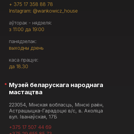
+ 375 17 358 88 78
Instagram: @wankowicz_house
аўторак - нядзеля:
з 11:00 да 19:00
панядзелак:
выходны дзень
каса працуе:
да 18.30
Музей беларускага народнага
мастацтва
223054, Мінская вобласць, Мінскі раён,
Астрашыцка-Гарадоцкі в/с, в. Аколіца
вул. Іванаўская, 17Б
+375 17 507 44 69
+375 29 655 85 73