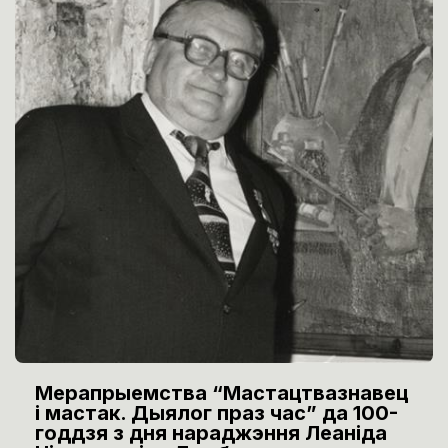
Мерапрыемства “Мастацтвазнавец
і мастак. Дыялог праз час” да 100-
годдзя з дня нараджэння Леаніда