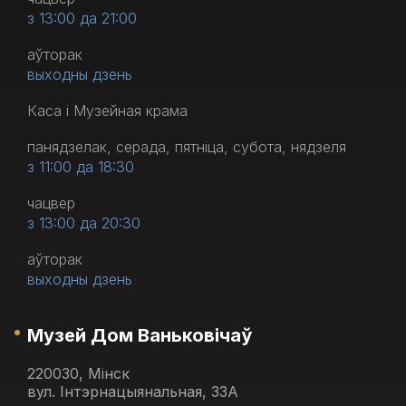
з 13:00 да 21:00
аўторак
выходны дзень
Каса і Музейная крама
панядзелак, серада, пятніца, субота, нядзеля
з 11:00 да 18:30
чацвер
з 13:00 да 20:30
аўторак
выходны дзень
Музей Дом Ваньковічаў
220030, Мінск
вул. Інтэрнацыянальная, 33А