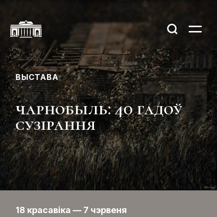
ВЫСТАВА
чарнобыль: 40 гадоў
сузірання
18 красавіка — 7 чэрвеня