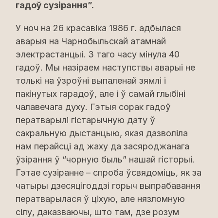
гадоў сузірання”.
У ноч на 26 красавіка 1986 г. адбылася
аварыя на Чарнобыльскай атамнай
электрастанцыі. З таго часу мінула 40
гадоў. Мы назіраем наступствы аварыі не
толькі на ўзроўні выпаленай зямлі і
пакінутых гарадоў, але і ў самай глыбіні
чалавечага духу. Гэтыя сорак гадоў
ператварылі гістарычную дату ў
сакральную дыстанцыю, якая дазволіла
нам перайсці ад жаху да засяроджанага
ўзірання ў “чорную быль” нашай гісторыі.
Гэтае сузіранне – спроба ўсвядоміць, як за
чатыры дзесяцігоддзі горыч выпрабавання
ператварылася ў ціхую, але нязломную
сілу, даказваючы, што там, дзе розум