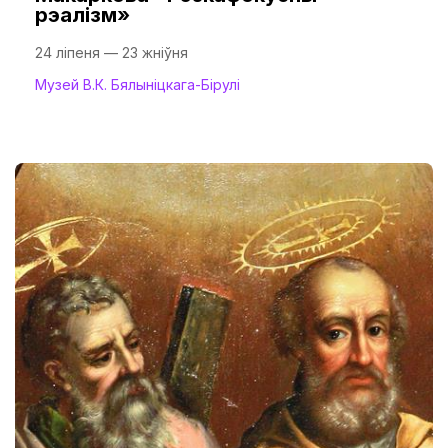
рэалізм»
24 ліпеня — 23 жніўня
Музей В.К. Бялыніцкага-Бірулі