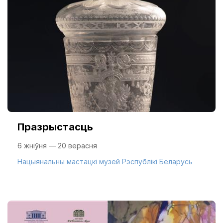
Празрыстасць
6 жніўня — 20 верасня
Нацыянальны мастацкі музей Рэспублікі Беларусь