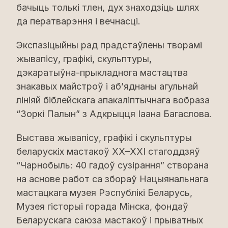
бачыць толькі тлен, дух знаходзіць шлях
да ператварэння і вечнасці.
Экспазіцыйны рад прадстаўлены творамі
жывапісу, графікі, скульптуры,
дэкаратыўна-прыкладнога мастацтва
знакавых майстроў і аб’яднаны агульнай
лініяй біблейскага апакаліптычнага вобраза
“Зоркі Палын” з Адкрыцця Іаана Багаслова.
Выстава жывапісу, графікі і скульптуры
беларускіх мастакоў XX–XXI стагоддзяў
“Чарнобыль: 40 гадоў сузірання” створана
на аснове работ са збораў Нацыянальнага
мастацкага музея Рэспублікі Беларусь,
Музея гісторыі горада Мінска, фондаў
Беларускага саюза мастакоў і прыватных