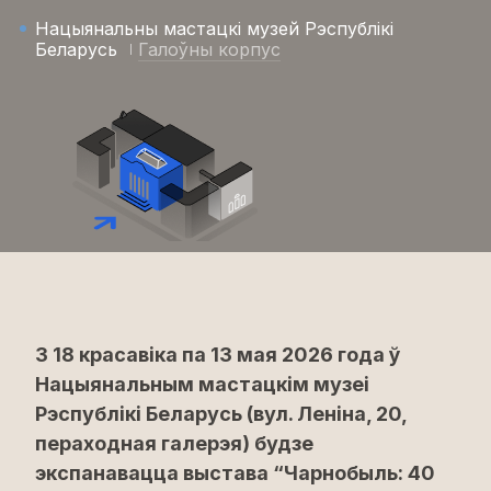
Нацыянальны мастацкі музей Рэспублікі
Беларусь
Галоўны корпус
З 18 красавіка па 13 мая 2026 года ў
Нацыянальным мастацкім музеі
Рэспублікі Беларусь (вул. Леніна, 20,
пераходная галерэя) будзе
экспанавацца выстава “Чарнобыль: 40