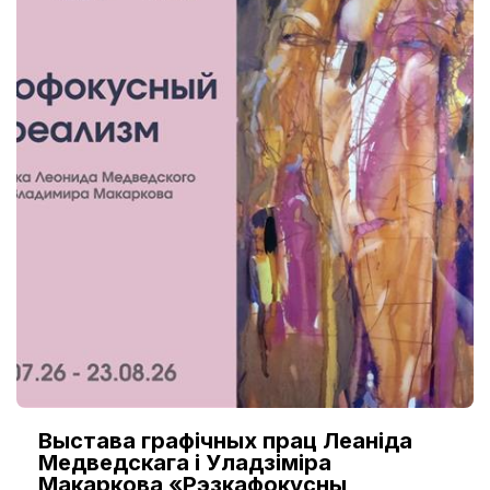
Выстава графічных прац Леаніда
Медведскага і Уладзіміра
Макаркова «Рэзкафокусны