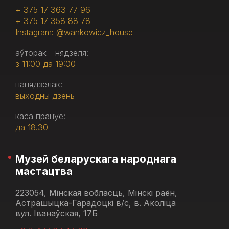
+ 375 17 363 77 96
+ 375 17 358 88 78
Instagram: @wankowicz_house
аўторак - нядзеля:
з 11:00 да 19:00
панядзелак:
выходны дзень
каса працуе:
да 18.30
Музей беларускага народнага
мастацтва
223054, Мінская вобласць, Мінскі раён,
Астрашыцка-Гарадоцкі в/с, в. Аколіца
вул. Іванаўская, 17Б