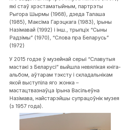
які стаў хрэстаматыйным, партрэты
Рыгора Шырмы (1968), дзеда Талаша
(1985), Максіма Гарэцкага (1983), Ірыны
Назімавай (1992) і інш., трыпціх “Сыны
Радзімы” (1970), “Слова пра Беларусь”
(1972)
У 2015 годзе ў музейнай серыі “Славутыя
мастакі з Беларусі” выйшла невялікая кніга-
альбом, аўтарам тэксту і складальнікам
якой выступіла яго жонка –
мастацтвазнаўца Ірына Васільеўна
Назімава, найстарэйшы супрацоўнік музея
(з 1957 года).