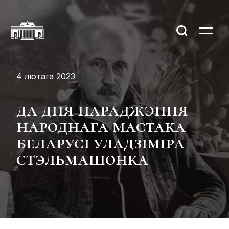
4 лютага 2023
да дня нараджэння
народнага мастака
беларусі уладзіміра
стэльмашонка