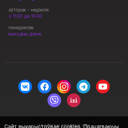
аўторак - нядзеля:
з 11:00 да 19:00
панядзелак
выходны дзень
ЗВАРОТЫ ГРАМАДЗЯН
Сайт выкарыстоўвае
cookies
. Працягваючы