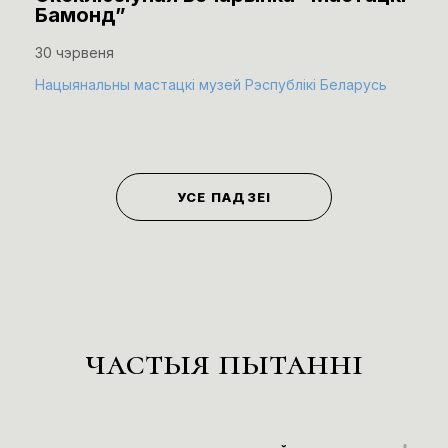
Бамонд”
30 чэрвеня
Нацыянальны мастацкі музей Рэспублікі Беларусь
УСЕ ПАДЗЕІ
частыя пытанні