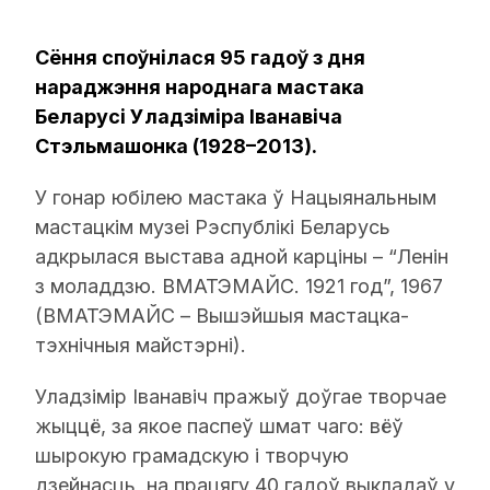
Сёння споўнілася 95 гадоў з дня
нараджэння народнага мастака
Беларусі Уладзіміра Іванавіча
Стэльмашонка (1928–2013).
У гонар юбілею мастака ў Нацыянальным
мастацкім музеі Рэспублікі Беларусь
адкрылася выстава адной карціны – “Ленін
з моладдзю. ВМАТЭМАЙС. 1921 год”, 1967
(ВМАТЭМАЙС – Вышэйшыя мастацка-
тэхнічныя майстэрні).
Уладзімір Іванавіч пражыў доўгае творчае
жыццё, за якое паспеў шмат чаго: вёў
шырокую грамадскую і творчую
дзейнасць, на працягу 40 гадоў выкладаў у