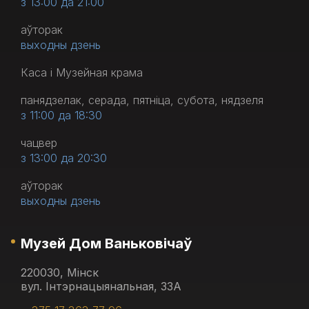
з 13:00 да 21:00
аўторак
выходны дзень
Каса і Музейная крама
панядзелак, серада, пятніца, субота, нядзеля
з 11:00 да 18:30
чацвер
з 13:00 да 20:30
аўторак
выходны дзень
Музей Дом Ваньковічаў
220030, Мінск
вул. Інтэрнацыянальная, 33А