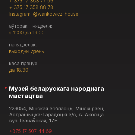
+ 375 17 363 77 96
+ 375 17 358 88 78
Instagram: @wankowicz_house
аўторак - нядзеля:
з 11:00 да 19:00
панядзелак:
выходны дзень
каса працуе:
да 18.30
Музей беларускага народнага
мастацтва
223054, Мінская вобласць, Мінскі раён,
Астрашыцка-Гарадоцкі в/с, в. Аколіца
вул. Іванаўская, 17Б
+375 17 507 44 69