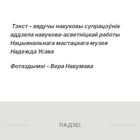
Тэкст – вядучы навуковы супрацоўнік
аддзела навукова-асветніцкай работы
Нацыянальнага мастацкага музея
Надежда Усава
Фотаздымкі – Вера Навумава
ПАДЗЕІ