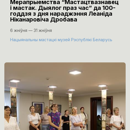
Мерапрыемства “Мастацтвазнавец
і мастак. Дыялог праз час” да 100-
годдзя з дня нараджэння Леаніда
Ніканаровіча Дробава
6 жніўня — 31 жніўня
Нацыянальны мастацкі музей Рэспублікі Беларусь