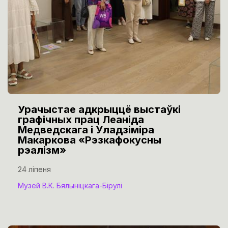
Урачыстае адкрыццё выстаўкі
графічных прац Леаніда
Медведскага і Уладзіміра
Макаркова «Рэзкафокусны
рэалізм»
24 ліпеня
Музей В.К. Бялыніцкага-Бірулі