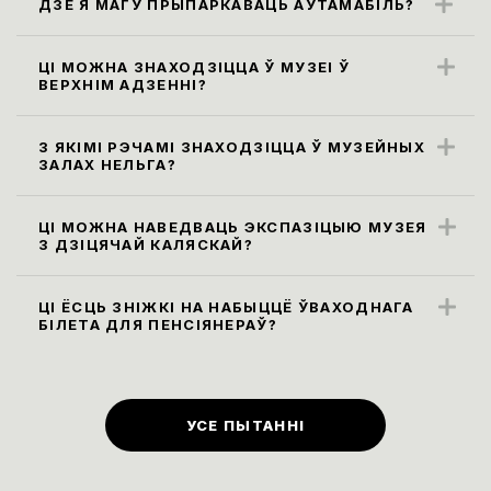
ДЗЕ Я МАГУ ПРЫПАРКАВАЦЬ АЎТАМАБІЛЬ?
Бліжэйшыя парковачныя месцы
знаходзяцца ўздоўж вул. Карла Маркса
ЦІ МОЖНА ЗНАХОДЗІЦЦА Ў МУЗЕІ Ў
ВЕРХНІМ АДЗЕННІ?
(паркоўка платная)
Правілы наведвання музея не
прадугледжваюць наведванне экспазіцыі
З ЯКІМІ РЭЧАМІ ЗНАХОДЗІЦЦА Ў МУЗЕЙНЫХ
ЗАЛАХ НЕЛЬГА?
ў верхнім адзенні. Яго неабходна
Усе сумкі, заплечнікі і пакеты памерам
пакінуць у гардэробе.
больш за 30х40х20 см, а таксама,
ЦІ МОЖНА НАВЕДВАЦЬ ЭКСПАЗІЦЫЮ МУЗЕЯ
З ДЗІЦЯЧАЙ КАЛЯСКАЙ?
парасоны неабходна здаць у гардэроб ці
Так, мы рады наведвальнікам узроставай
пакінуць у камеры захоўвання. Бутэлькі з
катэгорыі 0+.
ЦІ ЁСЦЬ ЗНІЖКІ НА НАБЫЦЦЁ ЎВАХОДНАГА
вадой праносіць на экспазіцыю нельга,
БІЛЕТА ДЛЯ ПЕНСІЯНЕРАЎ?
піць ваду можна ў вестыбюлі ці музейным
Ільготы
(
зніжка 50% на ўваходныя
кафэ на першым паверсе.
білеты
)
для людзей пенсійнага ўзросту ў
музеі прадугледжаны ў першы
УСЕ ПЫТАННІ
панядзелак кожнага месяца.