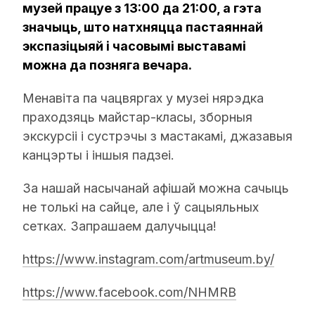
музей працуе з 13:00 да 21:00, а гэта
значыць, што натхняцца пастаяннай
экспазіцыяй і часовымі выставамі
можна да позняга вечара.
Менавіта па чацвяргах у музеі нярэдка
праходзяць майстар-класы, зборныя
экскурсіі і сустрэчы з мастакамі, джазавыя
канцэрты і іншыя падзеі.
За нашай насычанай афішай можна сачыць
не толькі на сайце, але і ў сацыяльных
сетках. Запрашаем далучыцца!
https://www.instagram.com/artmuseum.by/
https://www.facebook.com/NHMRB