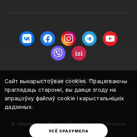
ЗВАРОТЫ ГРАМАДЗЯН
Сайт выкарыстоўвае
cookies
. Працягваючы
праглядаць старонкі, вы даяце згоду на
апрацоўку файлаў cookie і карыстальніцкіх
дадзеных.
Нацыянальны Мастацкі Музей Рэспублікі Беларусь
2010 – 2026
УСЁ ЗРАЗУМЕЛА