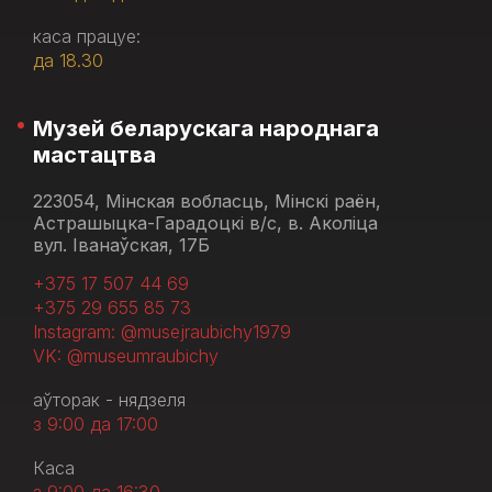
каса працуе:
да 18.30
Музей беларускага народнага
мастацтва
223054, Мінская вобласць, Мінскі раён,
Астрашыцка-Гарадоцкі в/с, в. Аколіца
вул. Іванаўская, 17Б
+375 17 507 44 69
+375 29 655 85 73
Instagram: @musejraubichy1979
VK: @museumraubichy
аўторак - нядзеля
з 9:00 да 17:00
Каса