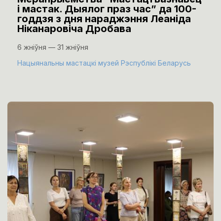
і мастак. Дыялог праз час” да 100-
годдзя з дня нараджэння Леаніда
Ніканаровіча Дробава
6 жніўня — 31 жніўня
Нацыянальны мастацкі музей Рэспублікі Беларусь