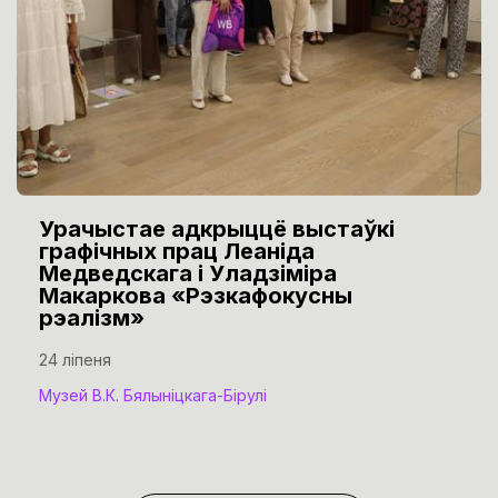
Урачыстае адкрыццё выстаўкі
графічных прац Леаніда
Медведскага і Уладзіміра
Макаркова «Рэзкафокусны
рэалізм»
24 ліпеня
Музей В.К. Бялыніцкага-Бірулі