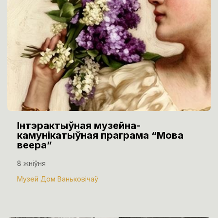
Інтэрактыўная музейна-
камунікатыўная праграма “Мова
веера”
8 жніўня
Музей Дом Ваньковічаў