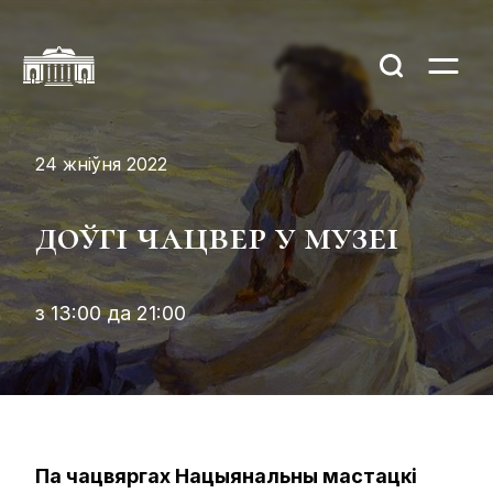
24 жніўня 2022
доўгі чацвер у музеі
з 13:00 да 21:00
Па чацвяргах Нацыянальны мастацкі