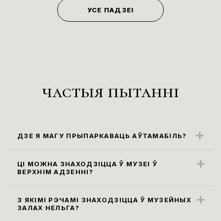
УСЕ ПАДЗЕІ
частыя пытанні
ДЗЕ Я МАГУ ПРЫПАРКАВАЦЬ АЎТАМАБІЛЬ?
Бліжэйшыя парковачныя месцы
знаходзяцца ўздоўж вул. Карла Маркса
ЦІ МОЖНА ЗНАХОДЗІЦЦА Ў МУЗЕІ Ў
ВЕРХНІМ АДЗЕННІ?
(паркоўка платная)
Правілы наведвання музея не
прадугледжваюць наведванне экспазіцыі
З ЯКІМІ РЭЧАМІ ЗНАХОДЗІЦЦА Ў МУЗЕЙНЫХ
ЗАЛАХ НЕЛЬГА?
ў верхнім адзенні. Яго неабходна
Усе сумкі, заплечнікі і пакеты памерам