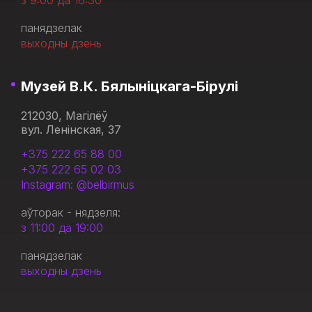
з 9:00 да 16:30
панядзелак
выходны дзень
Музей В.К. Бялыніцкага-Бірулі
212030, Магілёў
вул. Ленінская, 37
+375 222 65 88 00
+375 222 65 02 03
Instagram: @belbirmus
аўторак - нядзеля:
з 11:00 да 19:00
панядзелак
выходны дзень