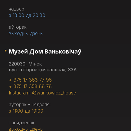
чацвер
з 13:00 да 20:30
аўторак
выходны дзень
Музей Дом Ваньковічаў
220030, Мінск
вул. Інтэрнацыянальная, 33А
+ 375 17 363 77 96
+ 375 17 358 88 78
Instagram: @wankowicz_house
аўторак - нядзеля:
з 11:00 да 19:00
панядзелак:
выходны дзень