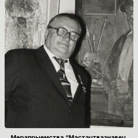
Мерапрыемства “Мастацтвазнавец