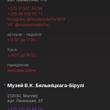
+375 17 507 44 69
+375 29 655 85 73
Instagram: @musejraubichy1979
VK: @museumraubichy
аўторак - нядзеля
з 9:00 да 17:00
Каса
з 9:00 да 16:30
панядзелак
выходны дзень
Музей В.К. Бялыніцкага-Бірулі
212030, Магілёў
вул. Ленінская, 37
+375 222 65 88 00