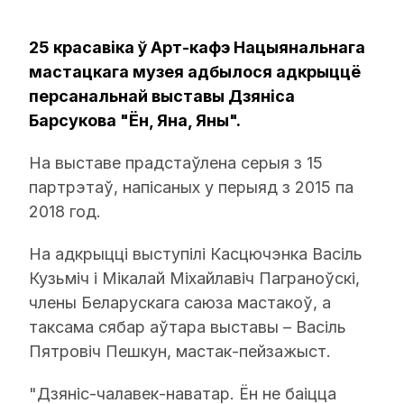
25 красавіка ў Арт-кафэ Нацыянальнага
мастацкага музея адбылося адкрыццё
персанальнай выставы Дзяніса
Барсукова "Ён, Яна, Яны".
На выставе прадстаўлена серыя з 15
партрэтаў, напісаных у перыяд з 2015 па
2018 год.
На адкрыцці выступілі Касцючэнка Васіль
Кузьміч і Мікалай Міхайлавіч Паграноўскі,
члены Беларускага саюза мастакоў, а
таксама сябар аўтара выставы – Васіль
Пятровіч Пешкун, мастак-пейзажыст.
"Дзяніс-чалавек-наватар. Ён не баіцца