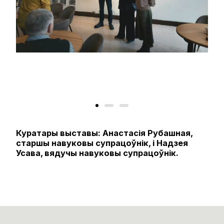
Куратары выставы: Анастасія Рубашная,
старшы навуковы супрацоўнік, і Надзея
Усава, вядучы навуковы супрацоўнік.