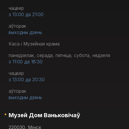
чацвер
з 13:00 да 21:00
аўторак
выходны дзень
Каса і Музейная крама
панядзелак, серада, пятніца, субота, нядзеля
з 11:00 да 18:30
чацвер
з 13:00 да 20:30
аўторак
выходны дзень
Музей Дом Ваньковічаў
220030, Мінск