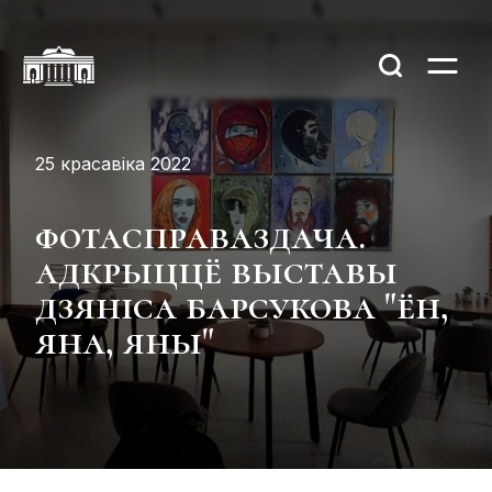
25 красавіка 2022
фотасправаздача.
адкрыццё выставы
дзяніса барсукова "ён,
яна, яны"