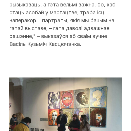
рызыкаваць, а гэта вельмі важна, бо, каб
стаць асобай у мастацтве, трэба ісці
наперакор. І партрэты, якія мы бачым на
гэтай выставе, – гэта даволі адважнае
рашэнне," – выказаўся аб сваім вучне
Васіль Кузьміч Касцючэнка.