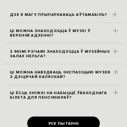
ДЗЕ Я МАГУ ПРЫПАРКАВАЦЬ АЎТАМАБІЛЬ?
Бліжэйшыя парковачныя месцы
знаходзяцца ўздоўж вул. Карла Маркса
ЦІ МОЖНА ЗНАХОДЗІЦЦА Ў МУЗЕІ Ў
ВЕРХНІМ АДЗЕННІ?
(паркоўка платная)
Правілы наведвання музея не
прадугледжваюць наведванне экспазіцыі
З ЯКІМІ РЭЧАМІ ЗНАХОДЗІЦЦА Ў МУЗЕЙНЫХ
ЗАЛАХ НЕЛЬГА?
ў верхнім адзенні. Яго неабходна
Усе сумкі, заплечнікі і пакеты памерам
пакінуць у гардэробе.
больш за 30х40х20 см, а таксама,
ЦІ МОЖНА НАВЕДВАЦЬ ЭКСПАЗІЦЫЮ МУЗЕЯ
З ДЗІЦЯЧАЙ КАЛЯСКАЙ?
парасоны неабходна здаць у гардэроб ці
Так, мы рады наведвальнікам узроставай
пакінуць у камеры захоўвання. Бутэлькі з
катэгорыі 0+.
ЦІ ЁСЦЬ ЗНІЖКІ НА НАБЫЦЦЁ ЎВАХОДНАГА
вадой праносіць на экспазіцыю нельга,
БІЛЕТА ДЛЯ ПЕНСІЯНЕРАЎ?
піць ваду можна ў вестыбюлі ці музейным
Ільготы
(
зніжка 50% на ўваходныя
кафэ на першым паверсе.
білеты
)
для людзей пенсійнага ўзросту ў
музеі прадугледжаны ў першы
УСЕ ПЫТАННІ