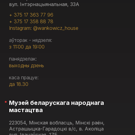
вул. Інтэрнацыянальная, 33А
+ 375 17 363 77 96
+ 375 17 358 88 78
Instagram: @wankowicz_house
аўторак - нядзеля:
з 11:00 да 19:00
панядзелак:
выходны дзень
каса працуе:
да 18.30
Музей беларускага народнага
мастацтва
223054, Мінская вобласць, Мінскі раён,
Астрашыцка-Гарадоцкі в/с, в. Аколіца
вул. Іванаўская, 17Б