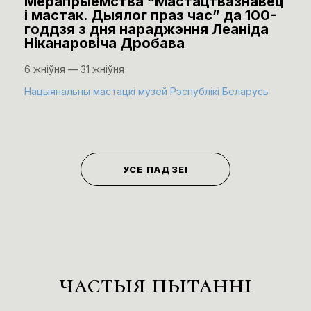
Мерапрыемства “Мастацтвазнавец
і мастак. Дыялог праз час” да 100-
годдзя з дня нараджэння Леаніда
Ніканаровіча Дробава
6 жніўня — 31 жніўня
Нацыянальны мастацкі музей Рэспублікі Беларусь
УСЕ ПАДЗЕІ
частыя пытанні