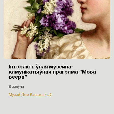
Інтэрактыўная музейна-
камунікатыўная праграма “Мова
веера”
8 жніўня
Музей Дом Ваньковічаў