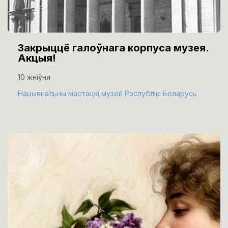
Закрыццё галоўнага корпуса музея.
Акцыя!
10 жніўня
Нацыянальны мастацкі музей Рэспублікі Беларусь