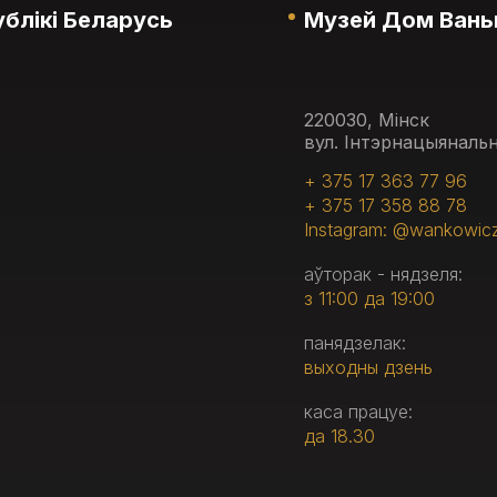
блікі Беларусь
Музей Дом Вань
220030, Мінск
вул. Інтэрнацыянальн
+ 375 17 363 77 96
+ 375 17 358 88 78
Instagram: @wankowic
аўторак - нядзеля:
з 11:00 да 19:00
панядзелак:
выходны дзень
каса працуе:
да 18.30