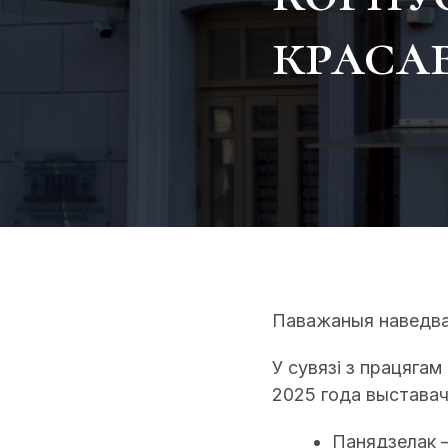
красав
Паважаныя наведва
У сувязі з працяга
2025 года выставач
Панядзелак – 