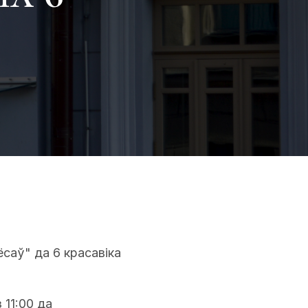
саў" да 6 красавіка
 11:00 да