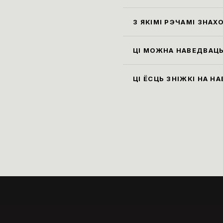
Праві
экспа
З ЯКІМІ РЭЧАМІ ЗНАХ
гардэ
Усе с
см, а
ЦІ МОЖНА НАВЕДВАЦЬ
пакін
Так, 
экспа
ЦІ ЁСЦЬ ЗНІЖКІ НА Н
музей
Ільго
пенсі
паняд