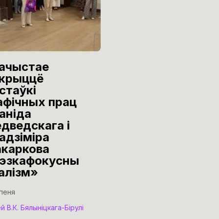
ачыстае
Эксклюзіўная
крыццё
вечарынка
стаўкі
“Мастацкі
афічных прац
Бамонд”
аніда
30 чэрвеня
дведскага і
адзіміра
Нацыянальны мастацкі м
Рэспублікі Беларусь
каркова
эзкафокусны
алізм»
іпеня
й В.К. Бялыніцкага-Бірулі