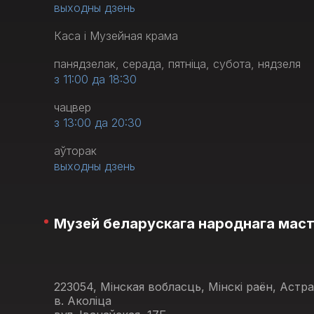
выходны дзень
Каса і Музейная крама
панядзелак, серада, пятніца, субота, нядзеля
з 11:00 да 18:30
чацвер
з 13:00 да 20:30
аўторак
выходны дзень
Музей беларускага народнага мас
223054, Мінская вобласць, Мінскі раён, Астр
в. Аколіца