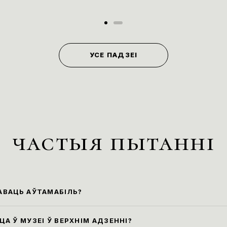
УСЕ ПАДЗЕІ
частыя пытанні
АВАЦЬ АЎТАМАБІЛЬ?
йшыя парковачныя месцы знаходзяцца ўздоўж ву
 Маркса (паркоўка платная)
А Ў МУЗЕІ Ў ВЕРХНІМ АДЗЕННІ?