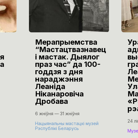
Мерапрыемства
Ур
“Мастацтвазнавец
ад
я
і мастак. Дыялог
вы
а
праз час” да 100-
гр
годдзя з дня
Ле
нараджэння
Ме
Леаніда
Ул
Ніканаровіча
Ма
Дробава
«Р
рэ
6 жніўня — 31 жніўня
24 л
Нацыянальны мастацкі музей
Рэспублікі Беларусь
Музе