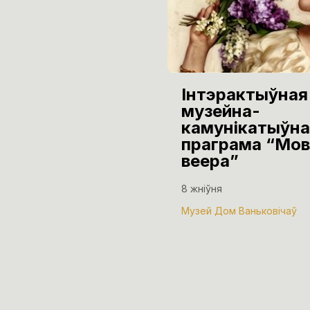
Інтэрактыўная
музейна-
камунікатыўна
праграма “Мов
веера”
8 жніўня
Музей Дом Ваньковічаў