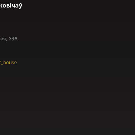
ковічаў
ая, 33А
z_house