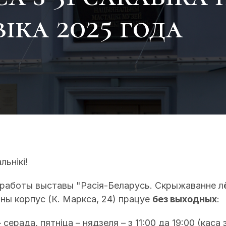
іка 2025 года
льнікі!
м работы выставы "Расія-Беларусь. Скрыжаванне лё
ны корпус (К. Маркса, 24) працуе
без выходных
:
серада, пятніца – нядзеля – з 11:00 да 19:00 (каса з