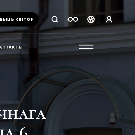
БЫЦЬ КВІТОК
Беларуская
Русский
АНТАКТЫ
English
чнага
па 6