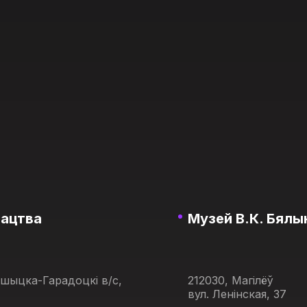
тацтва
Музей В.К. Бялын
ашыцка-Гарадоцкі в/с,
212030, Магілёў
вул. Ленінская, 37