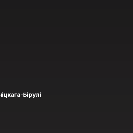
іцкага-Бірулі