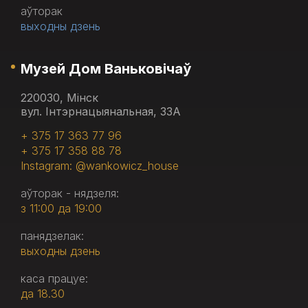
аўторак
выходны дзень
Музей Дом Ваньковічаў
220030, Мінск
вул. Інтэрнацыянальная, 33А
+ 375 17 363 77 96
+ 375 17 358 88 78
Instagram: @wankowicz_house
аўторак - нядзеля:
з 11:00 да 19:00
панядзелак:
выходны дзень
каса працуе:
да 18.30