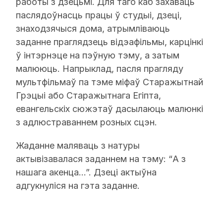
работы з дзецьмі. Для таго каб захаваць
паслядоўнасць працы ў студыі, дзеці,
знаходзячыся дома, атрымліваюць
заданне праглядзець відэафільмы, карцінкі
ў інтэрнэце на пэўную тэму, а затым
малююць. Напрыклад, пасля прагляду
мультфільмаў па тэме міфаў Старажытнай
Грэцыі або Старажытнага Егіпта,
евангельскіх сюжэтаў дасылаюць малюнкі
з адлюстраваннем розных сцэн.
Жаданне маляваць з натуры
актывізавалася заданнем на тэму: “А з
нашага акенца...”. Дзеці актыўна
адгукнуліся на гэта заданне.