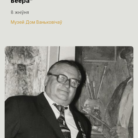
веера”
8 жніўня
Музей Дом Ваньковічаў