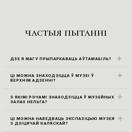
частыя пытанні
ДЗЕ Я МАГУ ПРЫПАРКАВАЦЬ АЎТАМАБІЛЬ?
Бліжэйшыя парковачныя месцы
знаходзяцца ўздоўж вул. Карла Маркса
ЦІ МОЖНА ЗНАХОДЗІЦЦА Ў МУЗЕІ Ў
ВЕРХНІМ АДЗЕННІ?
(паркоўка платная)
Правілы наведвання музея не
прадугледжваюць наведванне экспазіцыі
З ЯКІМІ РЭЧАМІ ЗНАХОДЗІЦЦА Ў МУЗЕЙНЫХ
ЗАЛАХ НЕЛЬГА?
ў верхнім адзенні. Яго неабходна
Усе сумкі, заплечнікі і пакеты памерам
пакінуць у гардэробе.
больш за 30х40х20 см, а таксама,
ЦІ МОЖНА НАВЕДВАЦЬ ЭКСПАЗІЦЫЮ МУЗЕЯ
З ДЗІЦЯЧАЙ КАЛЯСКАЙ?
парасоны неабходна здаць у гардэроб ці
Так, мы рады наведвальнікам узроставай