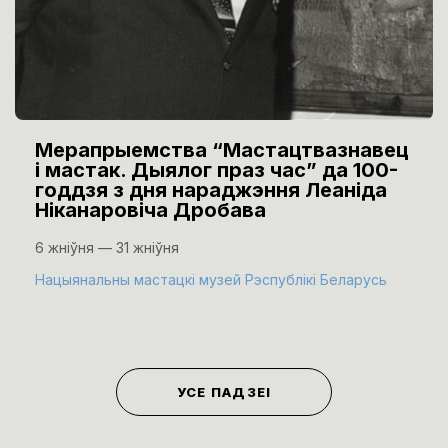
Мерапрыемства “Мастацтвазнавец
і мастак. Дыялог праз час” да 100-
годдзя з дня нараджэння Леаніда
Ніканаровіча Дробава
6 жніўня — 31 жніўня
Нацыянальны мастацкі музей Рэспублікі Беларусь
УСЕ ПАДЗЕІ