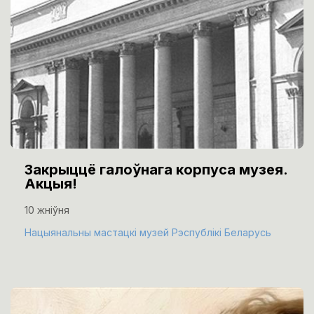
Закрыццё галоўнага корпуса музея.
Акцыя!
10 жніўня
Нацыянальны мастацкі музей Рэспублікі Беларусь