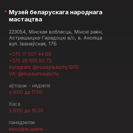
Музей беларускага народнага
мастацтва
223054, Мінская вобласць, Мінскі раён,
Астрашыцка-Гарадоцкі в/с, в. Аколіца
вул. Іванаўская, 17Б
+375 17 507 44 69
+375 29 655 85 73
Instagram: @musejraubichy1979
VK: @museumraubichy
аўторак - нядзеля
з 9:00 да 17:00
Каса
з 9:00 да 16:30
панядзелак
выходны дзень