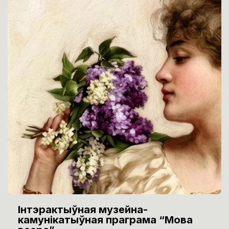
Інтэрактыўная музейна-
камунікатыўная праграма “Мова