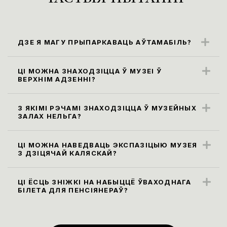
ДЗЕ Я МАГУ ПРЫПАРКАВАЦЬ АЎТАМАБІЛЬ?
Бліжэйшыя парковачныя месцы
знаходзяцца ўздоўж вул. Карла Маркса
ЦІ МОЖНА ЗНАХОДЗІЦЦА Ў МУЗЕІ Ў
ВЕРХНІМ АДЗЕННІ?
(паркоўка платная)
Правілы наведвання музея не
прадугледжваюць наведванне экспазіцыі
З ЯКІМІ РЭЧАМІ ЗНАХОДЗІЦЦА Ў МУЗЕЙНЫХ
ЗАЛАХ НЕЛЬГА?
ў верхнім адзенні. Яго неабходна
Усе сумкі, заплечнікі і пакеты памерам
пакінуць у гардэробе.
больш за 30х40х20 см, а таксама,
ЦІ МОЖНА НАВЕДВАЦЬ ЭКСПАЗІЦЫЮ МУЗЕЯ
З ДЗІЦЯЧАЙ КАЛЯСКАЙ?
парасоны неабходна здаць у гардэроб ці
Так, мы рады наведвальнікам узроставай
пакінуць у камеры захоўвання. Бутэлькі з
катэгорыі 0+.
ЦІ ЁСЦЬ ЗНІЖКІ НА НАБЫЦЦЁ ЎВАХОДНАГА
вадой праносіць на экспазіцыю нельга,
БІЛЕТА ДЛЯ ПЕНСІЯНЕРАЎ?
піць ваду можна ў вестыбюлі ці музейным
Ільготы
(
зніжка 50% на ўваходныя
кафэ на першым паверсе.
білеты
)
для людзей пенсійнага ўзросту ў