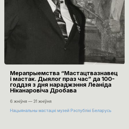
Мерапрыемства “Мастацтвазнавец
і мастак. Дыялог праз час” да 100-
годдзя з дня нараджэння Леаніда
Ніканаровіча Дробава
6 жніўня — 31 жніўня
Нацыянальны мастацкі музей Рэспублікі Беларусь