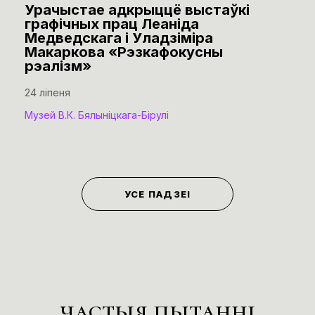
Урачыстае адкрыццё выстаўкі
графічных прац Леаніда
Медведскага і Уладзіміра
Макаркова «Рэзкафокусны
рэалізм»
24 ліпеня
Музей В.К. Бялыніцкага-Бірулі
УСЕ ПАДЗЕІ
частыя пытанні