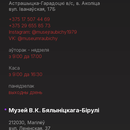
Астрашыцка-Гарадоцкі в/с, в. Аколіца
вул. Іванаўская, 17Б
+375 17 507 44 69
+375 29 655 85 73
Instagram: @musejraubichy1979
VK: @museumraubichy
аўторак - нядзеля
з 9:00 да 17:00
Каса
з 9:00 да 16:30
панядзелак
выходны дзень
Музей В.К. Бялыніцкага-Бірулі
212030, Магілёў
вул. Ленінская, 37