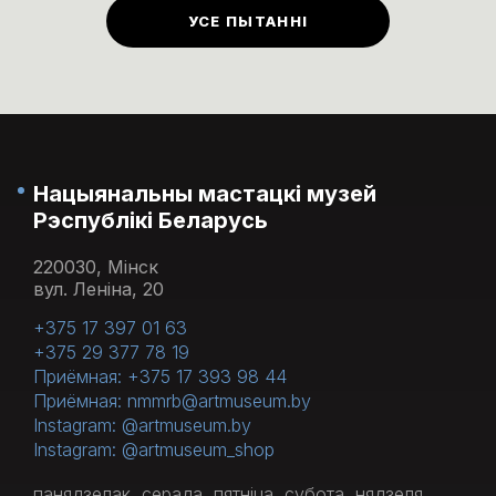
музеі прадугледжаны ў першы
УСЕ ПЫТАННІ
панядзелак кожнага месяца.
Нацыянальны мастацкі музей
Рэспублікі Беларусь
220030, Мінск
вул. Леніна, 20
+375 17 397 01 63
+375 29 377 78 19
Приёмная: +375 17 393 98 44
Приёмная: nmmrb@artmuseum.by
Instagram: @artmuseum.by
Instagram: @artmuseum_shop
панядзелак, серада, пятніца, субота, нядзеля