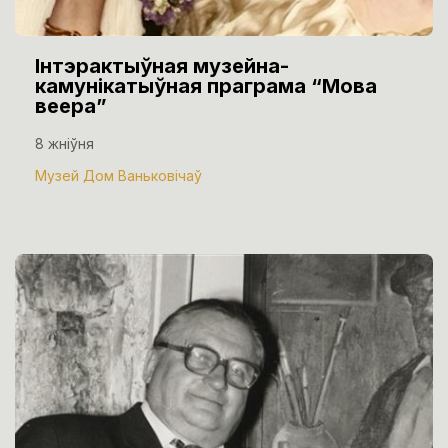
Інтэрактыўная музейна-
камунікатыўная праграма “Мова
веера”
8 жніўня
Музей Дом Ваньковічаў