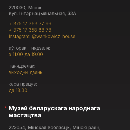
220030, Мінск
вул. Інтэрнацыянальная, 33А
+ 375 17 363 77 96
+ 375 17 358 88 78
Instagram: @wankowicz_house
аўторак - нядзеля:
з 11:00 да 19:00
панядзелак:
выходны дзень
каса працуе:
да 18.30
Музей беларускага народнага
мастацтва
223054, Мінская вобласць, Мінскі раён,