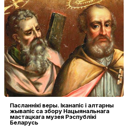
Пасланнікі веры. Іканапіс і алтарны
жывапіс са збору Нацыянальнага
мастацкага музея Рэспублікі
Беларусь