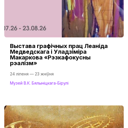
Выстава графічных прац Леаніда
Медведскага і Уладзіміра
Макаркова «Рэзкафокусны
рэалізм»
24 ліпеня — 23 жніўня
Музей В.К. Бялыніцкага-Бірулі