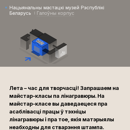
Нацыянальны мастацкі музей Рэспублікі
Беларусь
Галоўны корпус
Лета – час для творчасці! Запрашаем на
майстар-класы па лінагравюры. На
майстар-класе вы даведаецеся пра
асаблівасці працы ў тэхніцы
лінагравюры і пра тое, якія матэрыялы
неабходны для стварэння штампа.