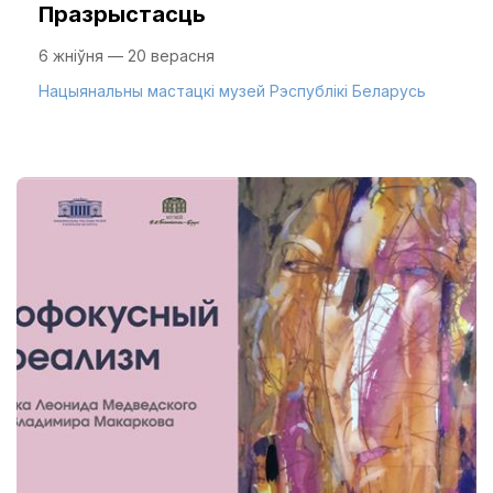
Празрыстасць
6 жніўня — 20 верасня
Нацыянальны мастацкі музей Рэспублікі Беларусь