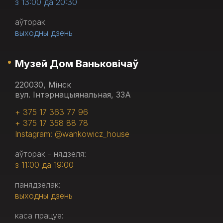
з 13:00 да 20:30
аўторак
выходны дзень
Музей Дом Ваньковічаў
220030, Мінск
вул. Інтэрнацыянальная, 33А
+ 375 17 363 77 96
+ 375 17 358 88 78
Instagram: @wankowicz_house
аўторак - нядзеля:
з 11:00 да 19:00
панядзелак:
выходны дзень
каса працуе: