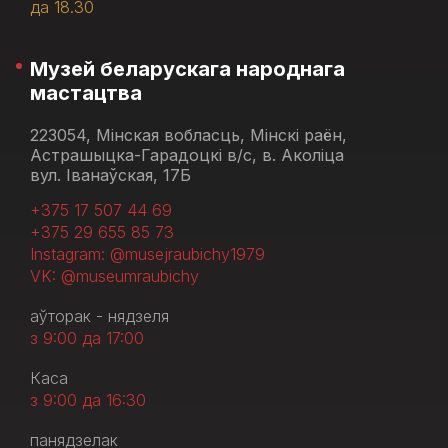
да 18.30
Музей беларускага народнага
мастацтва
223054, Мінская вобласць, Мінскі раён,
Астрашыцка-Гарадоцкі в/с, в. Аколіца
вул. Іванаўская, 17Б
+375 17 507 44 69
+375 29 655 85 73
Instagram: @musejraubichy1979
VK: @museumraubichy
аўторак - нядзеля
з 9:00 да 17:00
Каса
з 9:00 да 16:30
панядзелак