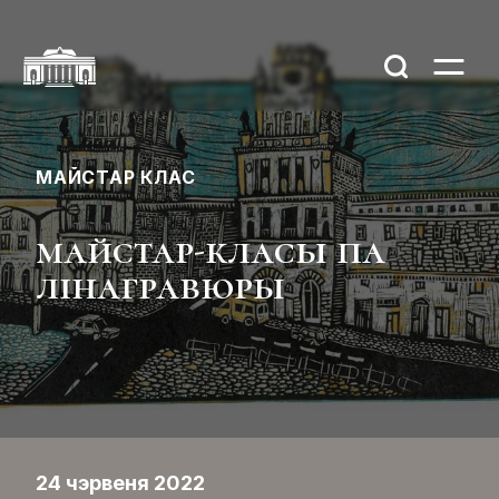
МАЙСТАР КЛАС
майстар-класы па
лінагравюры
24 чэрвеня 2022