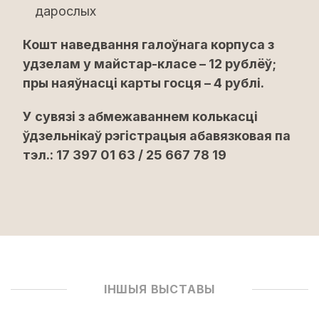
дарослых
Кошт наведвання галоўнага корпуса з
удзелам у майстар-класе – 12 рублёў;
пры наяўнасці карты госця – 4 рублі.
У сувязі з абмежаваннем колькасці
ўдзельнікаў рэгістрацыя абавязковая па
тэл.: 17 397 01 63 / 25 667 78 19
ІНШЫЯ ВЫСТАВЫ