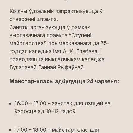
Кожны ўдзельнік папрактыкуецца ў
стварэнні штампа.
Заняткі арганізуюцца ў рамках
выставачнага праекта “Ступені
майстэрства”, прымеркаванага да 75-
годдзя каледжа імя А. К. Глебава, і
праводзяцца выкладчыкам каледжа
Булатавай Ганнай Рыфаўнай.
Майстар-класы адбудуцца 24 чэрвеня :
16:00 – 17:00 – занятак для дзяцей ва
ўзросце ад 10–12 гадоў
17:00 – 18:00 – майстар-клас для