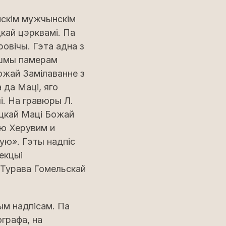
нскім мужчынскім
кай цэрквамі. Па
ровічы. Гэта адна з
 яшмы памерам
Божай Замілаванне з
 да Маці, яго
і. На гравюры Л.
іцкай Маці Божай
ую Херувим и
ую». Гэты надпіс
лекцыі
з Турава Гомельскай
ым надпісам. Па
ографа, на