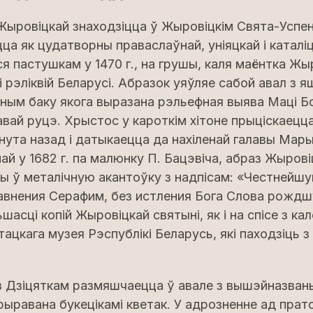
Жыровіцкай знаходзіцца ў Жыровіцкім Свята-Успе
ца як цудатворны праваслаўнай, уніяцкай і каталіц
ася пастушкам у 1470 г., на грушы, каля маёнтка Жы
і рэліквій Беларусі. Абразок уяўляе сабой авал з
 адным баку якога выразана рэльефная выява Маці 
вай руцэ. Хрыстос у кароткім хітоне прыціскаецца
інута назад і датыкаецца да нахіленай галавы Мары
най у 1682 г. па малюнку П. Бацэвіча, абраз Жыров
ы ў металічную акантоўку з надпісам: «Честнейш
авнения Серафим, без истления Бога Слова рождш
шасці копій Жыровіцкай святыні, як і на спісе з ка
ацкага музея Рэспублікі Беларусь, які паходзіць 
 Дзіцяткам размяшчаецца ў авале з вышэйназван
рыравана букецікамі кветак. У адрозненне ад прат