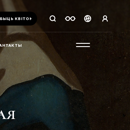
БЫЦЬ КВІТОК
Беларуская
Русский
АНТАКТЫ
English
ая