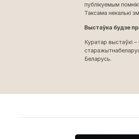
публікуемым помнік
Таксама некалькі з
Выстаўка будзе пр
Куратар выстаўкі –
старажытнабеларус
Беларусь.