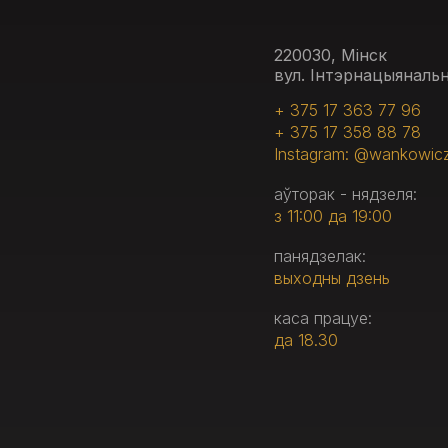
220030, Мінск
вул. Інтэрнацыянальн
+ 375 17 363 77 96
+ 375 17 358 88 78
Instagram: @wankowic
аўторак - нядзеля:
з 11:00 да 19:00
панядзелак:
выходны дзень
каса працуе:
да 18.30