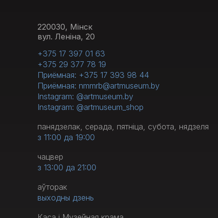
220030, Мінск
вул. Леніна, 20
+375 17 397 01 63
+375 29 377 78 19
Приёмная: +375 17 393 98 44
Приёмная: nmmrb@artmuseum.by
Instagram: @artmuseum.by
Instagram: @artmuseum_shop
панядзелак, серада, пятніца, субота, нядзеля
з 11:00 да 19:00
чацвер
з 13:00 да 21:00
аўторак
выходны дзень
Каса і Музейная крама