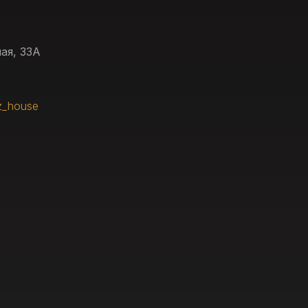
ая, 33А
z_house