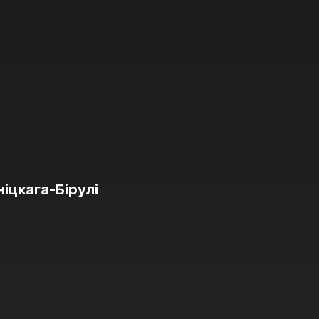
іцкага-Бірулі