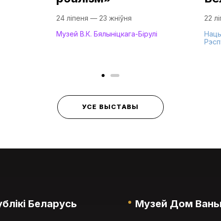
24 ліпеня — 23 жніўня
22 л
Музей В.К. Бялыніцкага-Бірулі
Нацы
Рэсп
УСЕ ВЫСТАВЫ
блікі Беларусь
Музей Дом Вань