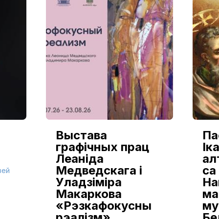
Выстава
Па
графічных прац
Іка
Леаніда
ал
Медведскага і
са
зей
Уладзіміра
На
Макаркова
ма
«Рэзкафокусны
му
рэалізм»
Бе