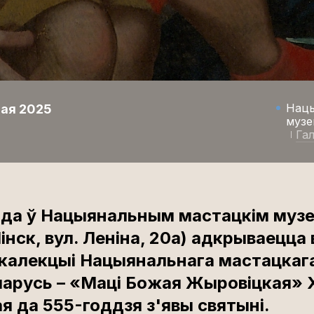
Нацы
мая 2025
музе
Га
ода ў Нацыянальным мастацкім музеі
Мінск, вул. Леніна, 20а) адкрываецца
 калекцыі Нацыянальнага мастацкаг
ларусь – «Маці Божая Жыровіцкая» X
 да 555-годдзя з'явы святыні.