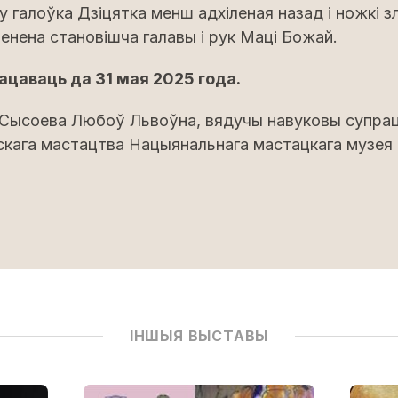
у галоўка Дзіцятка менш адхіленая назад і ножкі з
менена становішча галавы і рук Маці Божай.
ацаваць да 31 мая 2025 года.
 Сысоева Любоў Львоўна, вядучы навуковы супрац
кага мастацтва Нацыянальнага мастацкага музея 
ІНШЫЯ ВЫСТАВЫ