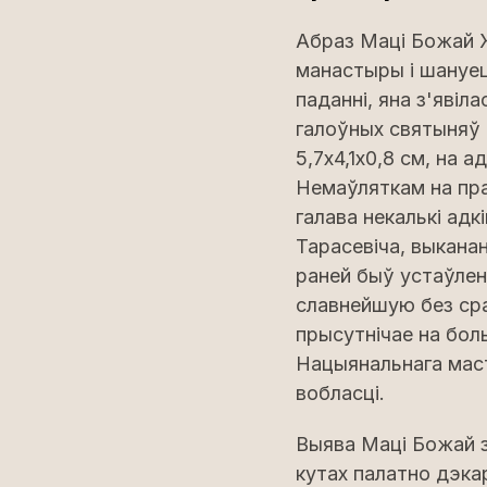
Абраз Маці Божай 
манастыры і шануец
паданні, яна з'явіл
галоўных святыняў 
5,7х4,1х0,8 см, на
Немаўляткам на пра
галава некалькі адк
Тарасевіча, выкана
раней быў устаўлен
славнейшую без ср
прысутнічае на боль
Нацыянальнага маст
вобласці.
Выява Маці Божай з
кутах палатно дэка