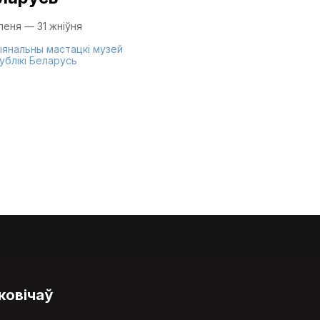
іпеня — 31 жніўня
янальны мастацкі музей
ублікі Беларусь
ковічаў