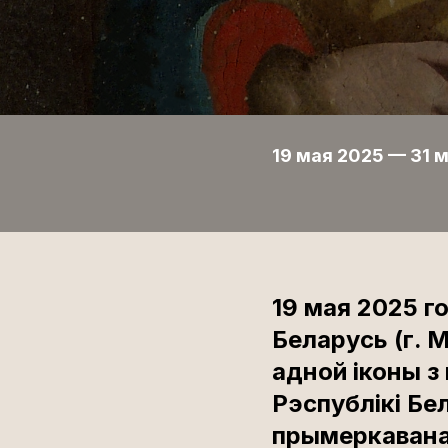
19 мая 2025 — 31 
19 мая 2025 г
Беларусь (г. 
адной іконы з
Рэспублікі Бе
прымеркаваная