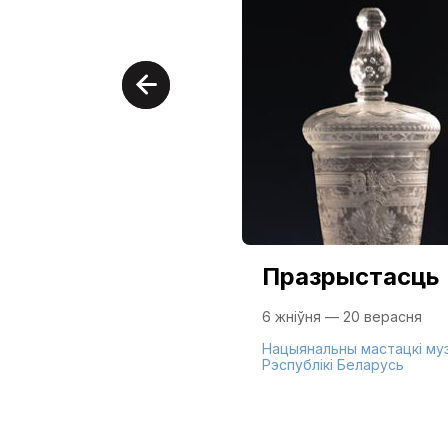
Празрыстасць
6 жніўня — 20 верасня
Нацыянальны мастацкі му
Рэспублікі Беларусь