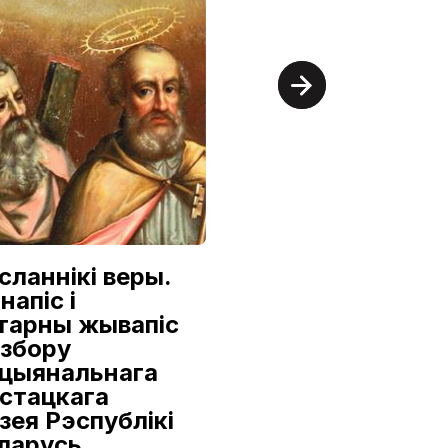
сланнікі веры.
Аляксандр
напіс і
Семілетаў:
тарны жывапіс
Першы з
 збору
дынастыі
цыянальнага
9 ліпеня — 16 жніўня
стацкага
зея Рэспублікі
Нацыянальны мастацкі м
Рэспублікі Беларусь
ларусь