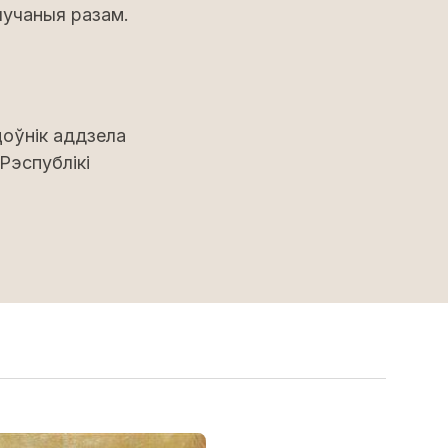
лучаныя разам.
оўнік аддзела
Рэспублікі