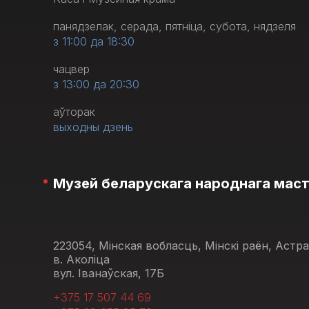
панядзелак, серада, пятніца, субота, нядзеля
з 11:00 да 18:30
чацвер
з 13:00 да 20:30
аўторак
выходны дзень
Музей беларускага народнага мас
223054, Мінская вобласць, Мінскі раён, Астр
в. Аколіца
вул. Іванаўская, 17Б
+375 17 507 44 69