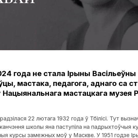
024 года не стала Ірыны Васільеўны 
цы, мастака, педагога, аднаго са 
 Нацыянальнага мастацкага музея Р
радзілася 22 лютага 1932 года ў Тбілісі. Тут вызн
аканчэння школы яна паступіла на падрыхтоўчыя к
ныя курсы замежных моў у Маскве. У 1951 годзе Ір