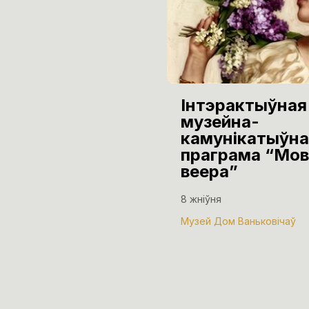
Інтэрактыўная
музейна-
камунікатыўна
праграма “Мов
веера”
8 жніўня
Музей Дом Ваньковічаў