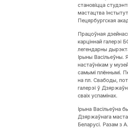
становіцца студэнт
мастацтва Інстытута
Пецярбургская акадэ
Працоўная дзейнасц
карціннай галерэі 
легендарны дырэкта
Ірыны Васільеўны. 
настаўнікам у музе
самымі плённымі. Пе
на пл. Свабоды, по
галерэі ў Дзяржаўн
сваіх успамінах.
Ірына Васільеўна б
Дзяржаўнага маста
Беларусі. Разам з А