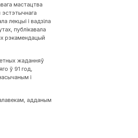
авага мастацтва
ы эстэтычнага
а лекцыі і вадзіла
утах, публікавала
ых рэкамендацый
ветных жаданняў
го ў 91 год,
насычаным і
чалавекам, адданым