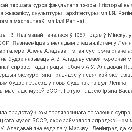
кай першага курса факультэта тэорыі і гісторыі вы
 жывапісу, скульптуры і архітэктуры імя І.Я. Рэпін
мія мастацтваў імя Іллі Рэпіна).
ь І.В. Назімавай пачалася ў 1957 годзе ў Мінску,
БССР. Пазнаёміцца з маладым спецыялістам у Лен
р галерэі Алена Аладава. Гэтая сустрэча стане а
Яна будзе называць А.В. Аладаву сваёй «хроснай м
йнай справе. Гады працы побач з А.У. Аладавай На
ршыя экскурсіі яна правядзе ў невялікай экспазіцы
тым будзе пераезд у новы будынак на вул. Леніна і
ы мастацкі музей БССР. Гэтую падзею Ірына Васі
ыла прадстаўніком пасляваеннага пакалення супра
цкага музея БССР, якое займалася адраджэннем м
.У. Аладавай яна ездзіла ў Маскву і Ленінград да 