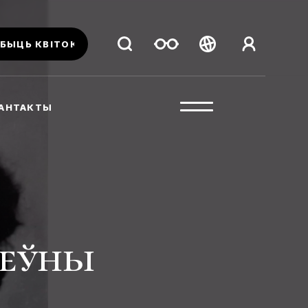
БЫЦЬ КВІТОК
Беларуская
Русский
АНТАКТЫ
English
ьеўны