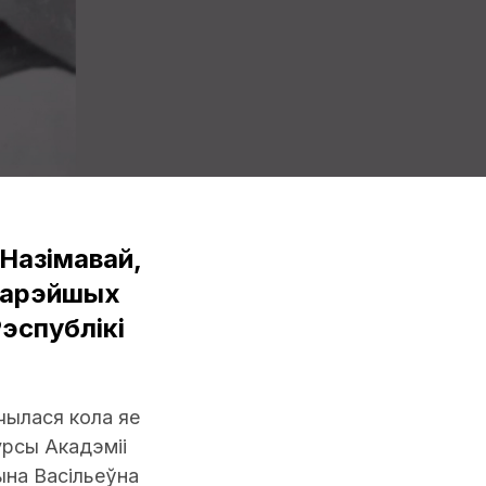
Назімавай,
старэйшых
эспублікі
ачылася кола яе
урсы Акадэміі
ына Васільеўна