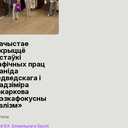
ачыстае
Эксклюзіўная
крыццё
вечарынка
стаўкі
“Мастацкі
афічных прац
Бамонд”
аніда
30 чэрвеня
дведскага і
адзіміра
Нацыянальны мастацкі м
Рэспублікі Беларусь
каркова
эзкафокусны
алізм»
іпеня
й В.К. Бялыніцкага-Бірулі