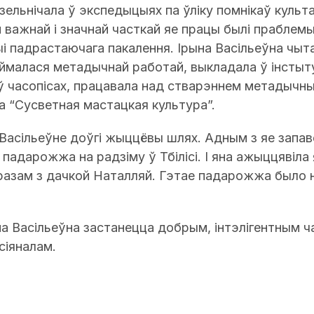
зельнічала ў экспедыцыях па ўліку помнікаў культ
й важнай і значнай часткай яе працы былі праблем
і падрастаючага пакалення. Ірына Васільеўна чытал
займалася метадычнай работай, выкладала ў інстыт
ў часопісах, працавала над стварэннем метадычн
а “Сусветная мастацкая культура”.
Васільеўне доўгі жыццёвы шлях. Адным з яе запа
падарожжа на радзіму ў Тбілісі. І яна ажыццявіла я
разам з дачкой Наталляй. Гэтае падарожжа было 
на Васільеўна застанецца добрым, інтэлігентным 
сіяналам.