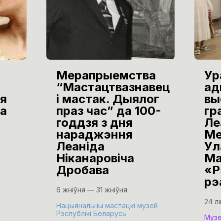
Мерапрыемства
Ур
“Мастацтвазнавец
ад
я
і мастак. Дыялог
вы
а
праз час” да 100-
гр
годдзя з дня
Ле
нараджэння
Ме
Леаніда
Ул
Ніканаровіча
Ма
Дробава
«Р
рэ
6 жніўня — 31 жніўня
24 л
Нацыянальны мастацкі музей
Рэспублікі Беларусь
Музе