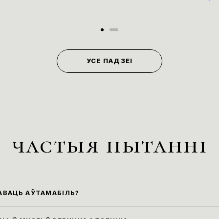
УСЕ ПАДЗЕІ
частыя пытанні
АВАЦЬ АЎТАМАБІЛЬ?
йшыя парковачныя месцы знаходзяцца ўздоўж ву
 Маркса (паркоўка платная)