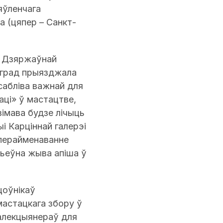
яўленчага
а (цяпер – Санкт-
 у Дзяржаўнай
інград прыязджала
сабліва важнай для
аці» ў мастацтве,
зімава будзе лічыць
і Карціннай галерэі
 перайменаванне
льеўна жыва апіша ў
цоўнікаў
астацкага збору ў
калекцыянераў для