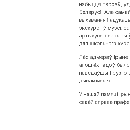
набыцця твораў, уд
Беларусі. Але сама
выхавання і адукацы
экскурсіі ў музеі, 
артыкулы і нарысы 
для школьнага курс
Лёс адмераў Ірыне 
апошніх гадоў было 
наведаўшы Грузію 
дынамічным.
У нашай памяці Іры
сваёй справе прафе