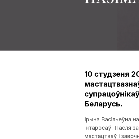
10 студзеня 2
мастацтвазнаў
супрацоўнікаў
Беларусь.
Ірына Васільеўна на
інтарэсаў. Пасля з
мастацтваў і завоч