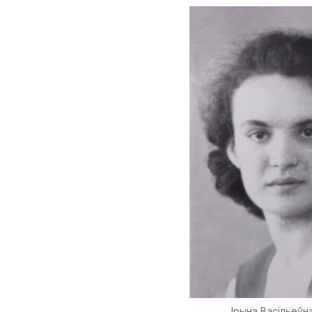
Ірына Васільеўн