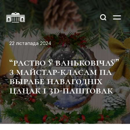
22 лістапада 2024
“раство ў ваньковічаў”
з майстар-класам па
вырабе навагодніх
цацак і 3d-паштовак