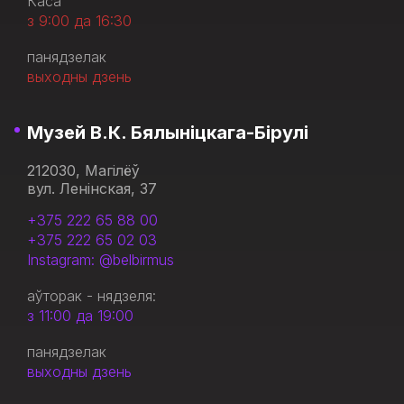
Каса
з 9:00 да 16:30
панядзелак
выходны дзень
Музей В.К. Бялыніцкага-Бірулі
212030, Магілёў
вул. Ленінская, 37
+375 222 65 88 00
+375 222 65 02 03
Instagram: @belbirmus
аўторак - нядзеля:
з 11:00 да 19:00
панядзелак
выходны дзень