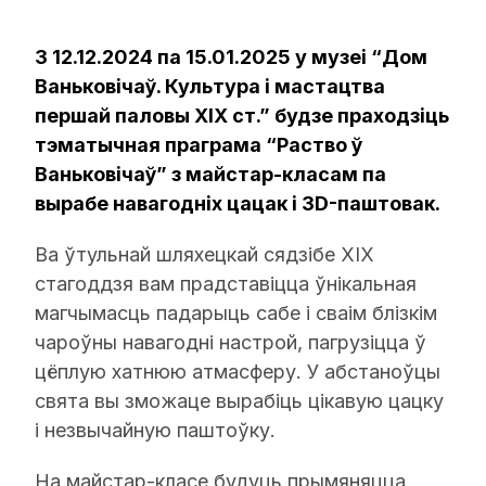
З 12.12.2024 па 15.01.2025 у музеі “Дом
Ваньковічаў. Культура і мастацтва
першай паловы XIX ст.” будзе праходзіць
тэматычная праграма “Раство ў
Ваньковічаў” з майстар-класам па
вырабе навагодніх цацак і 3D-паштовак.
Ва ўтульнай шляхецкай сядзібе ХІХ
стагоддзя вам прадставіцца ўнікальная
магчымасць падарыць сабе і сваім блізкім
чароўны навагодні настрой, пагрузіцца ў
цёплую хатнюю атмасферу. У абстаноўцы
свята вы зможаце вырабіць цікавую цацку
і незвычайную паштоўку.
На майстар-класе будуць прымяняцца