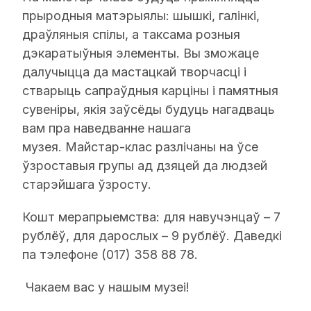
прыродныя матэрыялы: шышкі, галінкі,
драўляныя спілы, а таксама розныя
дэкаратыўныя элементы. Вы зможаце
далучыцца да мастацкай творчасці і
стварыць сапраўдныя карціны і памятныя
сувеніры, якія заўсёды будуць нагадваць
вам пра наведванне нашага
музея. Майстар-клас разлічаны на ўсе
ўзроставыя групы ад дзяцей да людзей
старэйшага ўзросту.
Кошт мерапрыемства: для навучэнцаў – 7
рублёў, для дарослых – 9 рублёў. Даведкі
па тэлефоне (017) 358 88 78.
Чакаем вас у нашым музеі!