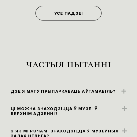
УСЕ ПАДЗЕІ
частыя пытанні
ДЗЕ Я МАГУ ПРЫПАРКАВАЦЬ АЎТАМАБІЛЬ?
Бліжэйшыя парковачныя месцы
знаходзяцца ўздоўж вул. Карла Маркса
ЦІ МОЖНА ЗНАХОДЗІЦЦА Ў МУЗЕІ Ў
ВЕРХНІМ АДЗЕННІ?
(паркоўка платная)
Правілы наведвання музея не
прадугледжваюць наведванне экспазіцыі
З ЯКІМІ РЭЧАМІ ЗНАХОДЗІЦЦА Ў МУЗЕЙНЫХ
ЗАЛАХ НЕЛЬГА?