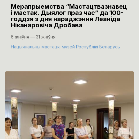
Мерапрыемства “Мастацтвазнавец
і мастак. Дыялог праз час” да 100-
годдзя з дня нараджэння Леаніда
Ніканаровіча Дробава
6 жніўня — 31 жніўня
Нацыянальны мастацкі музей Рэспублікі Беларусь