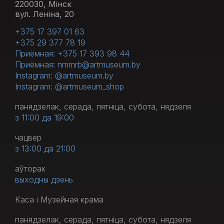
220030, Мінск
вул. Леніна, 20
+375 17 397 01 63
+375 29 377 78 19
Приёмная: +375 17 393 98 44
Приёмная: nmmrb@artmuseum.by
Instagram: @artmuseum.by
Instagram: @artmuseum_shop
панядзелак, серада, пятніца, субота, нядзеля
з 11:00 да 19:00
чацвер
з 13:00 да 21:00
аўторак
выходны дзень
Каса і Музейная крама
панядзелак, серада, пятніца, субота, нядзеля