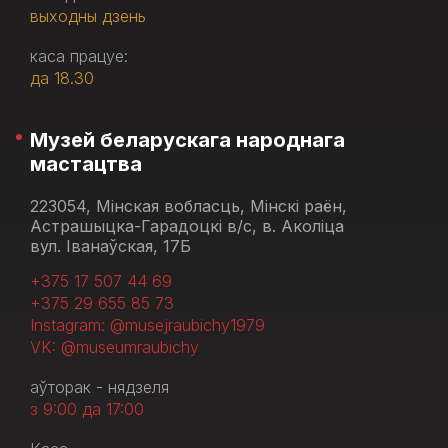
выходны дзень
каса працуе:
да 18.30
Музей беларускага народнага
мастацтва
223054, Мінская вобласць, Мінскі раён,
Астрашыцка-Гарадоцкі в/с, в. Аколіца
вул. Іванаўская, 17Б
+375 17 507 44 69
+375 29 655 85 73
Instagram: @musejraubichy1979
VK: @museumraubichy
аўторак - нядзеля
з 9:00 да 17:00