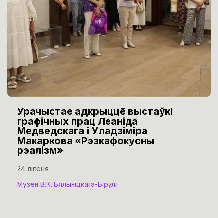
Урачыстае адкрыццё выстаўкі
графічных прац Леаніда
Медведскага і Уладзіміра
Макаркова «Рэзкафокусны
рэалізм»
24 ліпеня
Музей В.К. Бялыніцкага-Бірулі