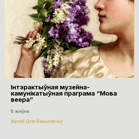
Інтэрактыўная музейна-
камунікатыўная праграма “Мова
веера”
8 жніўня
Музей Дом Ваньковічаў