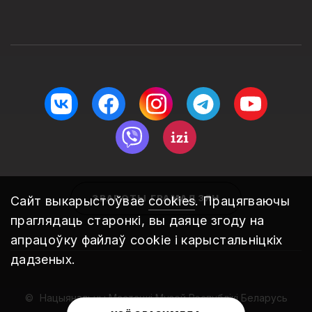
ЗВАРОТЫ ГРАМАДЗЯН
Сайт выкарыстоўвае
cookies
. Працягваючы
праглядаць старонкі, вы даяце згоду на
апрацоўку файлаў cookie і карыстальніцкіх
дадзеных.
Нацыянальны Мастацкі Музей Рэспублікі Беларусь
2010 – 2026