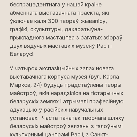
беспрэцэдэнтнага ў нашай краіне
абменнага выставачнага праекта, які
ўключае каля 300 твораў жывапісу,
графікі, скульптуры, дэкаратыўна-
прыкладнога мастацтва з багатых збораў
двух вядучых мастацкіх музеяў Расіі і
Беларусі.
У чатырох экспазіцыйных залах новага
выставачнага корпуса музея (вул. Карла
Маркса, 24) будуць прадстаўлены творы
майстроў, якія нарадзіліся на гістарычных
беларускіх землях і атрымалі прафесійную
адукацыю ў расійскіх навучальных
установах. Часта пачатак творчага шляху
беларускіх майстроў звязаны з галоўнымі
культурнымі цэнтрамі Расіі, з Санкт-