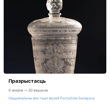
Празрыстасць
6 жніўня — 20 верасня
Нацыянальны мастацкі музей Рэспублікі Беларусь