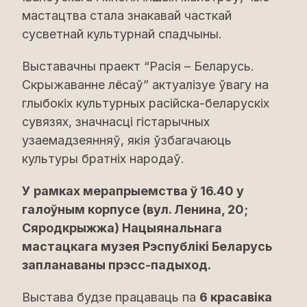
мастацтва стала знакавай часткай
сусветнай культурнай спадчыны.
Выставачны праект “Расія – Беларусь.
Скрыжаванне лёсаў” актуалізуе ўвагу на
глыбокіх культурных расійска-беларускіх
сувязях, значнасці гістарычных
узаемадзеянняў, якія ўзбагачаюць
культуры братніх народаў.
У рамках мерапрыемства ў 16.40 у
галоўным корпусе (вул. Ленина, 20;
Сяродкрыжжа) Нацыянальнага
мастацкага музея Рэспублікі Беларусь
запланаваны прэсс-падыход.
Выстава будзе працаваць па
6 красавіка