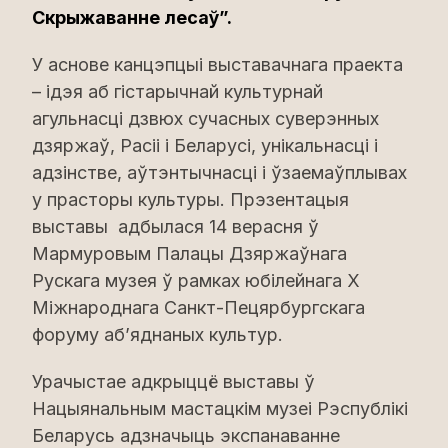
Скрыжаванне лесаў”.
У аснове канцэпцыі выставачнага праекта
– ідэя аб гістарычнай культурнай
агульнасці дзвюх сучасных суверэнных
дзяржаў, Расіі і Беларусі, унікальнасці і
адзінстве, аўтэнтычнасці і ўзаемаўплывах
у прасторы культуры. Прэзентацыя
выставы адбылася 14 верасня ў
Мармуровым Палацы Дзяржаўнага
Рускага музея ў рамках юбілейнага Х
Міжнароднага Санкт-Пецярбургскага
форуму аб’яднаных культур.
Урачыстае адкрыццё выставы ў
Нацыянальным мастацкім музеі Рэспублікі
Беларусь адзначыць экспанаванне