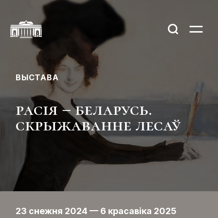
ВЫСТАВА
расія – беларусь.
скрыжаванне лесаў
23 снежня 2024 — 6 красавіка 2025