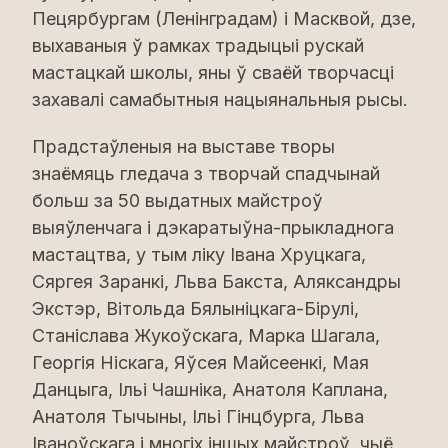
Пецярбургам (Ленінградам) і Масквой, дзе,
выхаваныя ў рамках традыцыі рускай
мастацкай школы, яны ў сваёй творчасці
захавалі самабытныя нацыянальныя рысы.
Прадстаўленыя на выставе творы
знаёмяць гледача з творчай спадчынай
больш за 50 выдатных майстроў
выяўленчага і дэкаратыўна-прыкладнога
мастацтва, у тым ліку Івана Хруцкага,
Сяргея Заранкі, Льва Бакста, Аляксандры
Экстэр, Вітольда Бялыніцкага-Бірулі,
Станіслава Жукоўскага, Марка Шагала,
Георгія Ніскага, Яўсея Майсеенкі, Мая
Данцыга, Ільі Чашніка, Анатоля Каплана,
Анатоля Тычыны, Ільі Гінцбурга, Льва
Іваноўскага і многіх іншых майстроў, чыё