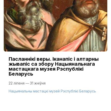
Пасланнікі веры. Іканапіс і алтарны
жывапіс са збору Нацыянальнага
мастацкага музея Рэспублікі
Беларусь
22 ліпеня — 31 жніўня
Нацыянальны мастацкі музей Рэспублікі Беларусь