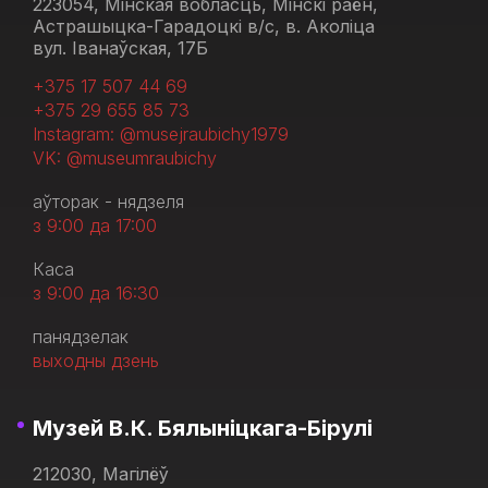
223054, Мінская вобласць, Мінскі раён,
Астрашыцка-Гарадоцкі в/с, в. Аколіца
вул. Іванаўская, 17Б
+375 17 507 44 69
+375 29 655 85 73
Instagram: @musejraubichy1979
VK: @museumraubichy
аўторак - нядзеля
з 9:00 да 17:00
Каса
з 9:00 да 16:30
панядзелак
выходны дзень
Музей В.К. Бялыніцкага-Бірулі
212030, Магілёў