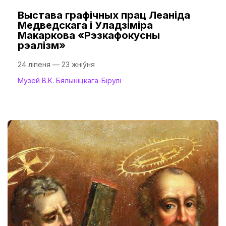
Выстава графічных прац Леаніда
Медведскага і Уладзіміра
Макаркова «Рэзкафокусны
рэалізм»
24 ліпеня — 23 жніўня
Музей В.К. Бялыніцкага-Бірулі