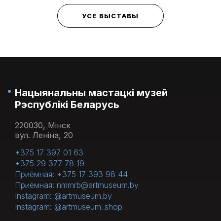
УСЕ ВЫСТАВЫ
Нацыянальны мастацкі музей
Рэспублікі Беларусь
220030, Мінск
вул. Леніна, 20
+375 17 397 01 63
+375 29 377 78 19
Приёмная: +375 17 393 98 44
Приёмная: nmmrb@artmuseum.by
Instagram: @artmuseum.by
Instagram: @artmuseum_shop