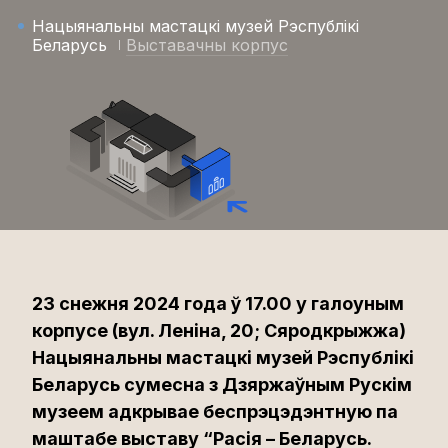
Нацыянальны мастацкі музей Рэспублікі
Беларусь
Выставачны корпус
23 снежня 2024 года ў 17.00 у галоуным
корпусе (вул. Леніна, 20; Сяродкрыжжа)
Нацыянальны мастацкі музей Рэспублікі
Беларусь сумесна з Дзяржаўным Рускім
музеем адкрывае беспрэцэдэнтную па
маштабе выставу “Расія – Беларусь.