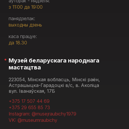
аўторак - нядзеля:
з 11:00 да 19:00
панядзелак:
выходны дзень
каса працуе:
да 18.30
Музей беларускага народнага
мастацтва
223054, Мінская вобласць, Мінскі раён,
Астрашыцка-Гарадоцкі в/с, в. Аколіца
вул. Іванаўская, 17Б
+375 17 507 44 69
+375 29 655 85 73
Instagram: @musejraubichy1979
VK: @museumraubichy