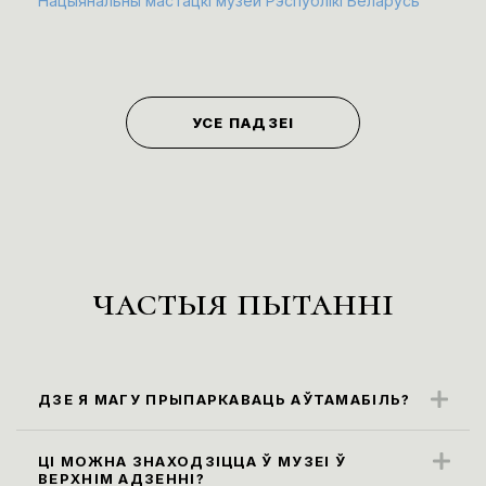
Нацыянальны мастацкі музей Рэспублікі Беларусь
УСЕ ПАДЗЕІ
частыя пытанні
ДЗЕ Я МАГУ ПРЫПАРКАВАЦЬ АЎТАМАБІЛЬ?
Бліжэйшыя парковачныя месцы
знаходзяцца ўздоўж вул. Карла Маркса
ЦІ МОЖНА ЗНАХОДЗІЦЦА Ў МУЗЕІ Ў
ВЕРХНІМ АДЗЕННІ?
(паркоўка платная)