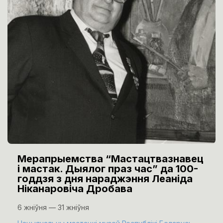
Мерапрыемства “Мастацтвазнавец
і мастак. Дыялог праз час” да 100-
годдзя з дня нараджэння Леаніда
Ніканаровіча Дробава
6 жніўня — 31 жніўня