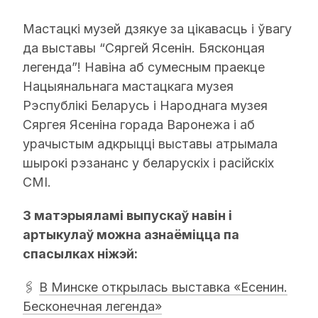
Мастацкі музей дзякуе за цікавасць і ўвагу
да выставы “Сяргей Ясенін. Бясконцая
легенда”! Навіна аб сумесным праекце
Нацыянальнага мастацкага музея
Рэспублікі Беларусь і Народнага музея
Сяргея Ясеніна горада Варонежа і аб
урачыстым адкрыцці выставы атрымала
шырокі рэзананс у беларускіх і расійскіх
СМІ.
З матэрыяламі выпускаў навін і
артыкулаў можна азнаёміцца па
спасылках ніжэй:
🖇
В Минске открылась выставка «Есенин.
Бесконечная легенда»