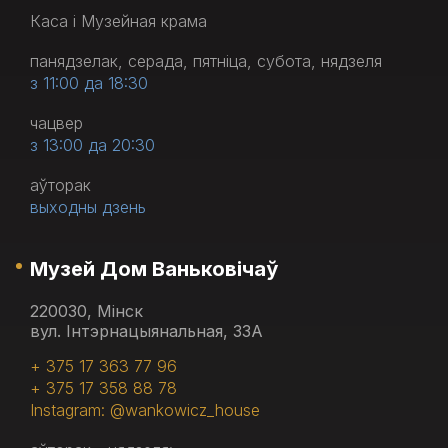
Каса і Музейная крама
панядзелак, серада, пятніца, субота, нядзеля
з 11:00 да 18:30
чацвер
з 13:00 да 20:30
аўторак
выходны дзень
Музей Дом Ваньковічаў
220030, Мінск
вул. Інтэрнацыянальная, 33А
+ 375 17 363 77 96
+ 375 17 358 88 78
Instagram: @wankowicz_house