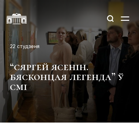
22 студзеня
“сяргей ясенін.
бясконцая легенда” ў
смі