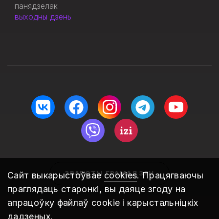
панядзелак
выходны дзень
ЗВАРОТЫ ГРАМАДЗЯН
Сайт выкарыстоўвае
cookies
. Працягваючы
праглядаць старонкі, вы даяце згоду на
апрацоўку файлаў cookie і карыстальніцкіх
дадзеных.