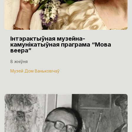
Інтэрактыўная музейна-
камунікатыўная праграма “Мова
веера”
8 жніўня
Музей Дом Ваньковічаў