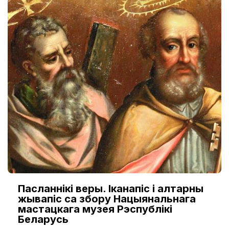
Пасланнікі веры. Іканапіс і алтарны
жывапіс са збору Нацыянальнага
мастацкага музея Рэспублікі
Беларусь