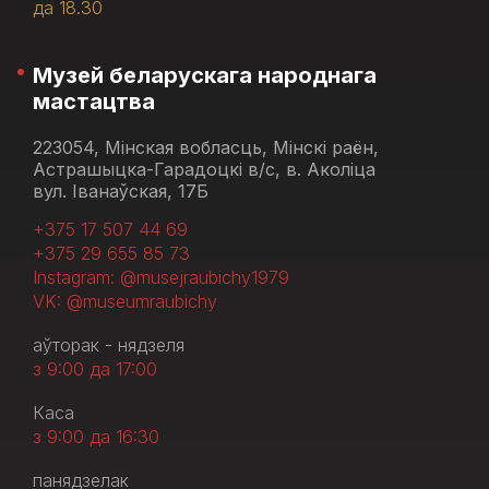
да 18.30
Музей беларускага народнага
мастацтва
223054, Мінская вобласць, Мінскі раён,
Астрашыцка-Гарадоцкі в/с, в. Аколіца
вул. Іванаўская, 17Б
+375 17 507 44 69
+375 29 655 85 73
Instagram: @musejraubichy1979
VK: @museumraubichy
аўторак - нядзеля
з 9:00 да 17:00
Каса
з 9:00 да 16:30
панядзелак