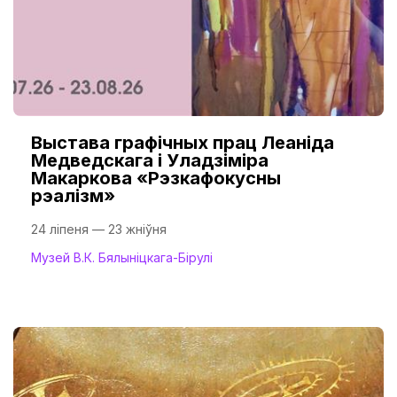
Выстава графічных прац Леаніда
Медведскага і Уладзіміра
Макаркова «Рэзкафокусны
рэалізм»
24 ліпеня — 23 жніўня
Музей В.К. Бялыніцкага-Бірулі