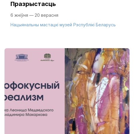
Празрыстасць
6 жніўня — 20 верасня
Нацыянальны мастацкі музей Рэспублікі Беларусь