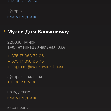
з 13:00 да 20:30
аўторак
выходны дзень
Музей Дом Ваньковічаў
220030, Мінск
вул. Інтэрнацыянальная, 33А
+ 375 17 363 77 96
+ 375 17 358 88 78
Instagram: @wankowicz_house
аўторак - нядзеля:
з 11:00 да 19:00
панядзелак:
выходны дзень
каса працуе: