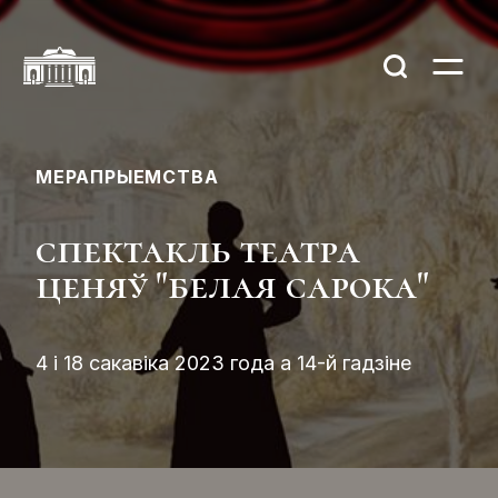
МЕРАПРЫЕМСТВА
спектакль театра
ценяў "белая сарока"
4 і 18 сакавіка 2023 года а 14-й гадзіне