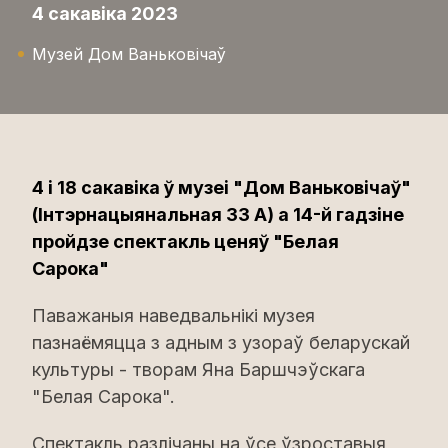
4 сакавіка 2023
Музей Дом Ваньковічаў
4 і 18 сакавіка ў музеі "Дом Ваньковічаў"
(Інтэрнацыянальная 33 А) а 14-й гадзіне
пройдзе спектакль ценяў "Белая
Сарока"
Паважаныя наведвальнікі музея
пазнаёмяцца з адным з узораў беларускай
культуры - творам Яна Баршчэўскага
"Белая Сарока".
Спектакль разлічаны на ўсе ўзроставыя