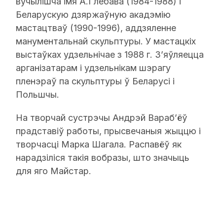
вучылішча імя А.Глебава (1984-1988) і
Беларускую дзяржаўную акадэмію
мастацтваў (1990-1996), аддзяленне
манументальнай скульптуры. У мастацкіх
выстаўках удзельнічае з 1988 г. З’яўляецца
арганізатарам і удзельнікам шэрагу
пленэраў па скульптуры ў Беларусі і
Польшчы.
На творчай сустрэчы Андрэй Вараб’ёў
прадставіў работы, прысвечаныя жыццю і
творчасці Марка Шагала. Распавёў як
нарадзіліся такія вобразы, што значыць
для яго Майстар.