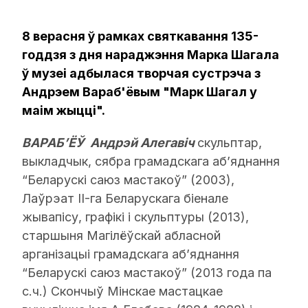
8 верасня ў рамках святкавання 135-
годдзя з дня нараджэння Марка Шагала
ў музеі адбылася творчая сустрэча з
Андрэем Вараб'ёвым "Марк Шагал у
маім жыцці".
ВАРАБ’ЁЎ
Андрэй Алегавіч
скульптар,
выкладчык, сябра грамадскага аб’яднання
“Беларускі саюз мастакоў” (2003),
Лаўрэат II-га Беларускага біенале
жывапісу, графікі і скульптуры (2013),
старшыня Магілёўскай абласной
арганізацыі грамадскага аб’яднання
“Беларускі саюз мастакоў” (2013 года па
с.ч.) Скончыў Мінскае мастацкае