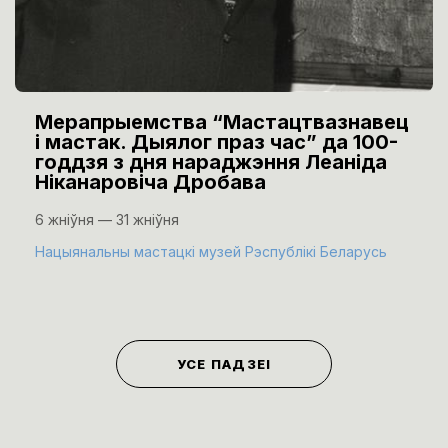
Мерапрыемства “Мастацтвазнавец
і мастак. Дыялог праз час” да 100-
годдзя з дня нараджэння Леаніда
Ніканаровіча Дробава
6 жніўня — 31 жніўня
Нацыянальны мастацкі музей Рэспублікі Беларусь
УСЕ ПАДЗЕІ