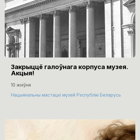
Закрыццё галоўнага корпуса музея.
Акцыя!
10 жніўня
Нацыянальны мастацкі музей Рэспублікі Беларусь