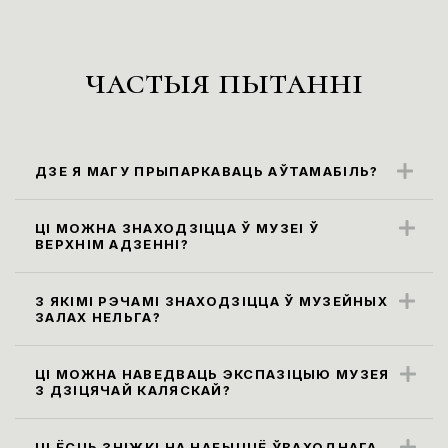
частыя пытанні
ДЗЕ Я МАГУ ПРЫПАРКАВАЦЬ АЎТАМАБІЛЬ?
Бліжэйшыя парковачныя месцы
знаходзяцца ўздоўж вул. Карла Маркса
ЦІ МОЖНА ЗНАХОДЗІЦЦА Ў МУЗЕІ Ў
ВЕРХНІМ АДЗЕННІ?
(паркоўка платная)
Правілы наведвання музея не
прадугледжваюць наведванне экспазіцыі
З ЯКІМІ РЭЧАМІ ЗНАХОДЗІЦЦА Ў МУЗЕЙНЫХ
ЗАЛАХ НЕЛЬГА?
ў верхнім адзенні. Яго неабходна
Усе сумкі, заплечнікі і пакеты памерам
пакінуць у гардэробе.
больш за 30х40х20 см, а таксама,
ЦІ МОЖНА НАВЕДВАЦЬ ЭКСПАЗІЦЫЮ МУЗЕЯ
З ДЗІЦЯЧАЙ КАЛЯСКАЙ?
парасоны неабходна здаць у гардэроб ці
Так, мы рады наведвальнікам узроставай
пакінуць у камеры захоўвання. Бутэлькі з
катэгорыі 0+.
ЦІ ЁСЦЬ ЗНІЖКІ НА НАБЫЦЦЁ ЎВАХОДНАГА