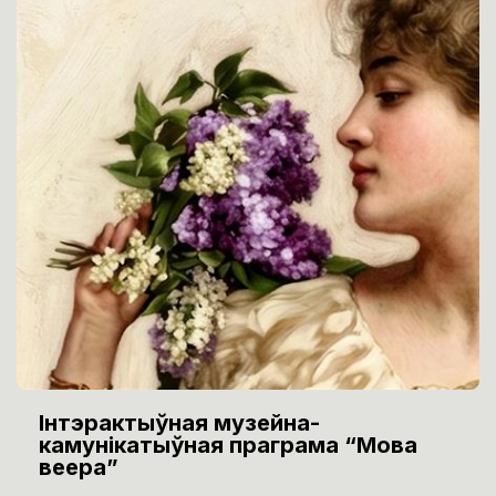
Інтэрактыўная музейна-
камунікатыўная праграма “Мова
веера”