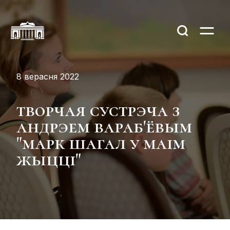
8 верасня 2022
творчая сустрэча з
андрэем вараб'ёвым
"марк шагал у маім
жыцці"