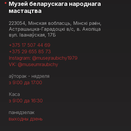
Музей беларускага народнага
мастацтва
223054, Мінская вобласць, Мінскі раён,
Астрашыцка-Гарадоцкі в/с, в. Аколіца
вул. Іванаўская, 17Б
+375 17 507 44 69
+375 29 655 85 73
Instagram: @musejraubichy1979
VK: @museumraubichy
аўторак - нядзеля
з 9:00 да 17:00
Каса
з 9:00 да 16:30
панядзелак
выходны дзень