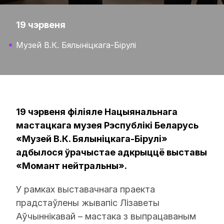
19 чэрвеня
Музей В.К. Бялыніцкага-Бірулі
19 чэрвеня філіяле Нацыянальнага
мастацкага музея Рэспублікі Беларусь
«Музей В.К. Бялыніцкага-Бірулі»
адбылося ўрачыстае адкрыццё выставы
«Момант нейтральны».
У рамках выставачнага праекта
прадстаўлены жывапіс Лізаветы
Аўчыннікавай – мастака з выпрацаваным