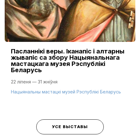
Пасланнікі веры. Іканапіс і алтарны
жывапіс са збору Нацыянальнага
мастацкага музея Рэспублікі
Беларусь
22 ліпеня — 31 жніўня
Нацыянальны мастацкі музей Рэспублікі Беларусь
УСЕ ВЫСТАВЫ