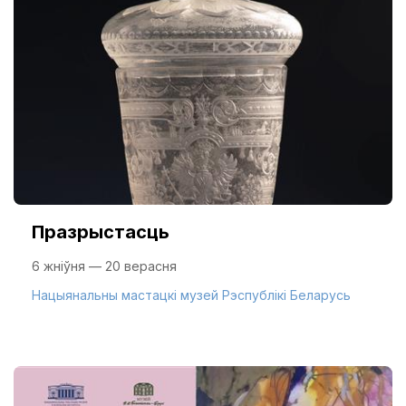
Празрыстасць
6 жніўня — 20 верасня
Нацыянальны мастацкі музей Рэспублікі Беларусь