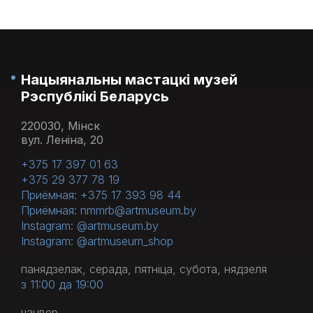
Нацыянальны мастацкі музей
Рэспублікі Беларусь
220030, Мінск
вул. Леніна, 20
+375 17 397 01 63
+375 29 377 78 19
Приёмная: +375 17 393 98 44
Приёмная: nmmrb@artmuseum.by
Instagram: @artmuseum.by
Instagram: @artmuseum_shop
панядзелак, серада, пятніца, субота, нядзеля
з 11:00 да 19:00
чацвер