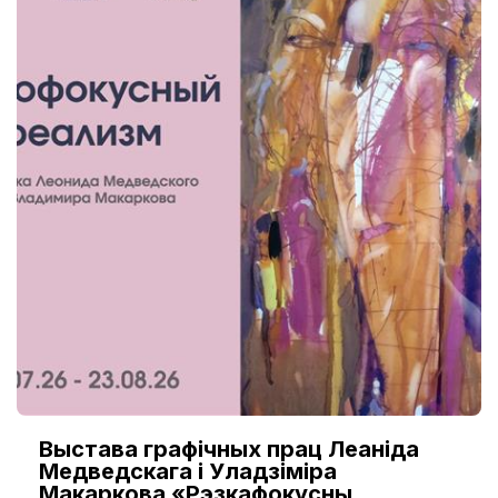
Выстава графічных прац Леаніда
Медведскага і Уладзіміра
Макаркова «Рэзкафокусны