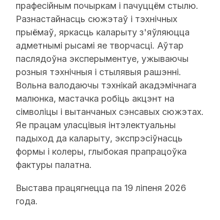
прафесійным почыркам і пачуццём стылю.
Разнастайнасць сюжэтаў і тэхнічных
прыёмаў, яркасць каларыту з'яўляюцца
адметнымі рысамі яе творчасці. Аўтар
паслядоўна эксперыментуе, ужываючы
розныя тэхнічныя і стылявыя рашэнні.
Вольна валодаючы тэхнікай акадэмічнага
малюнка, мастачка робіць акцэнт на
сімволіцы і вытанчаных сэнсавых сюжэтах.
Яе працам уласцівыя інтэлектуальны
падыход да каларыту, экспрэсіўнасць
формы і колеры, глыбокая прапрацоўка
фактуры палатна.
Выстава працягнецца па 19 ліпеня 2026
года.