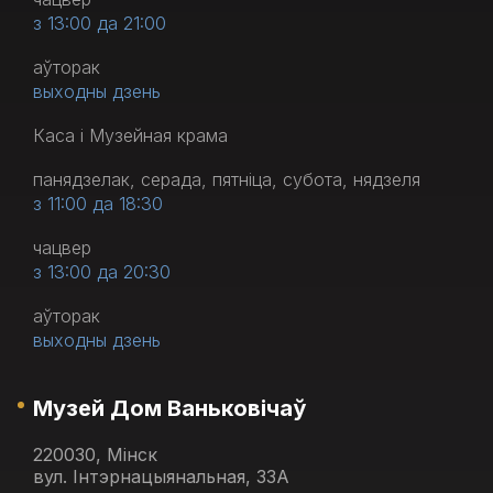
з 13:00 да 21:00
аўторак
выходны дзень
Каса і Музейная крама
панядзелак, серада, пятніца, субота, нядзеля
з 11:00 да 18:30
чацвер
з 13:00 да 20:30
аўторак
выходны дзень
Музей Дом Ваньковічаў
220030, Мінск
вул. Інтэрнацыянальная, 33А