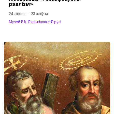
рэалізм»
24 ліпеня — 23 жніўня
Музей В.К. Бялыніцкага-Бірулі