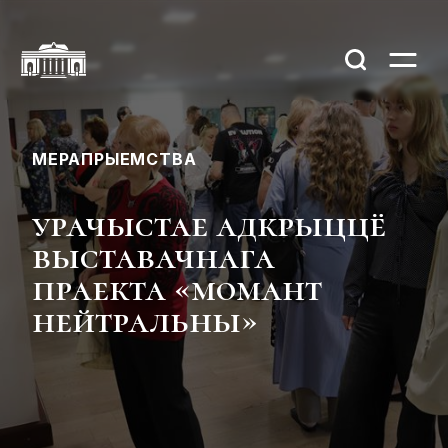
МЕРАПРЫЕМСТВА
урачыстае адкрыццё
выставачнага
праекта «момант
нейтральны»