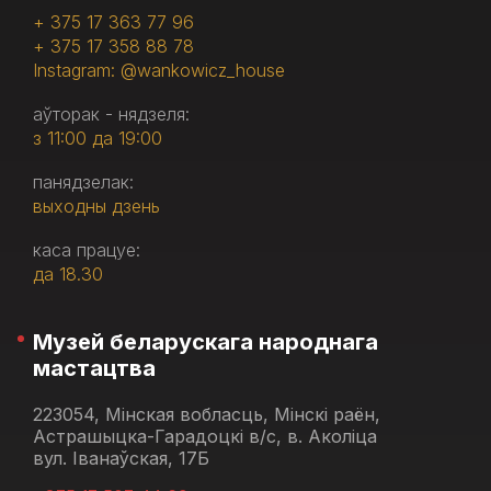
+ 375 17 363 77 96
+ 375 17 358 88 78
Instagram: @wankowicz_house
аўторак - нядзеля:
з 11:00 да 19:00
панядзелак:
выходны дзень
каса працуе:
да 18.30
Музей беларускага народнага
мастацтва
223054, Мінская вобласць, Мінскі раён,
Астрашыцка-Гарадоцкі в/с, в. Аколіца
вул. Іванаўская, 17Б