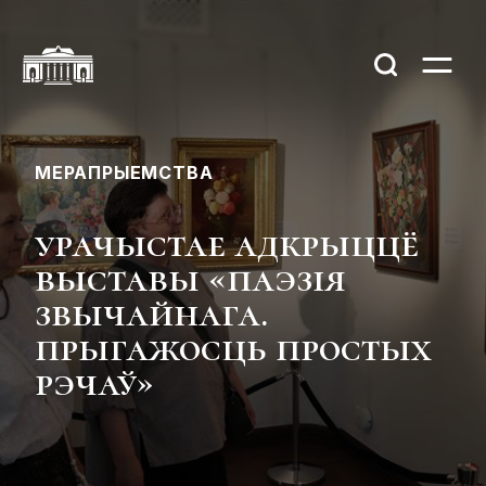
МЕРАПРЫЕМСТВА
урачыстае адкрыццё
выставы «паэзія
звычайнага.
прыгажосць простых
рэчаў»