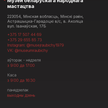
Музей беларускага народнага
мастацтва
223054, Мінская вобласць, Мінскі раён,
Астрашыцка-Гарадоцкі в/с, в. Аколіца
вул. Іванаўская, 17Б
+375 17 507 44 69
+375 29 655 85 73
Instagram: @musejraubichy1979
VK: @museumraubichy
аўторак - нядзеля
з 9:00 да 17:00
Каса
з 9:00 да 16:30
панядзелак
выходны дзень