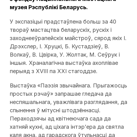
музея Рэспублікі Беларусь.
У экспазіцыі прадстаўлена больш за 40
твораў мастацтва беларускіх, рускіх і
заходнееўрапейскіх майстроў, сярод якіх І.
Дрэхслер, І. Хруцкі, Б. Кустадзіеў, В.
Волкаў, В. Цвірка, У. Жолтак, М. Сеўрук і
іншыя. Храналагічна выстаўка ахоплівае
перыяд з XVIII па XXI стагоддзе.
Выстаўка «Паэзія звычайнага. Прыгажосць
простых рэчаў» запрашае гледача да
неспяшальнага, уважлівага разглядання, да
спынення ў мітусні штодзённасці.
Пераходзячы ад квітнеючага сада да
хатняй кухні, ад ціхага інтэр’ера да святла
каля акна, ад гарадскога ўтульнасці да