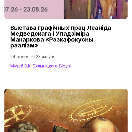
Выстава графічных прац Леаніда
Медведскага і Уладзіміра
Макаркова «Рэзкафокусны
рэалізм»
24 ліпеня — 23 жніўня
Музей В.К. Бялыніцкага-Бірулі