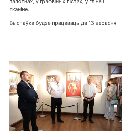
палотнах, у графічных лістах, у гліне і
тканіне.
Выстаўка будзе працаваць да 13 верасня.