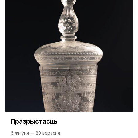
Празрыстасць
6 жніўня — 20 верасня