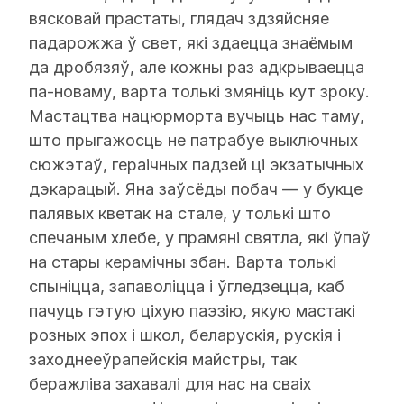
вясковай прастаты, глядач здзяйсняе
падарожжа ў свет, які здаецца знаёмым
да дробязяў, але кожны раз адкрываецца
па-новаму, варта толькі змяніць кут зроку.
Мастацтва нацюрморта вучыць нас таму,
што прыгажосць не патрабуе выключных
сюжэтаў, гераічных падзей ці экзатычных
дэкарацый. Яна заўсёды побач — у букце
палявых кветак на стале, у толькі што
спечаным хлебе, у прамяні святла, які ўпаў
на стары керамічны збан. Варта толькі
спыніцца, запаволіцца і ўгледзецца, каб
пачуць гэтую ціхую паэзію, якую мастакі
розных эпох і школ, беларускія, рускія і
заходнееўрапейскія майстры, так
беражліва захавалі для нас на сваіх