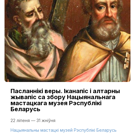
Пасланнікі веры. Іканапіс і алтарны
жывапіс са збору Нацыянальнага
мастацкага музея Рэспублікі
Беларусь
22 ліпеня — 31 жніўня
Нацыянальны мастацкі музей Рэспублікі Беларусь