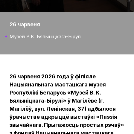
26 чэрвеня
Музей В.К. Бялыніцкага-Бірулі
26 чэрвеня 2026 года ў філіяле
Нацыянальнага мастацкага музея
Рэспублікі Беларусь «Музей В. К.
Бялыніцкага-Бірулі» ў Магілёве (г.
Магілёў, вул. Ленінская, 37) адбылося
ўрачыстае адкрыццё выстаўкі «Паэзія
звычайнага. Прыгажосць простых рэчаў»
з фондаў Нацыянальнага мастацкага