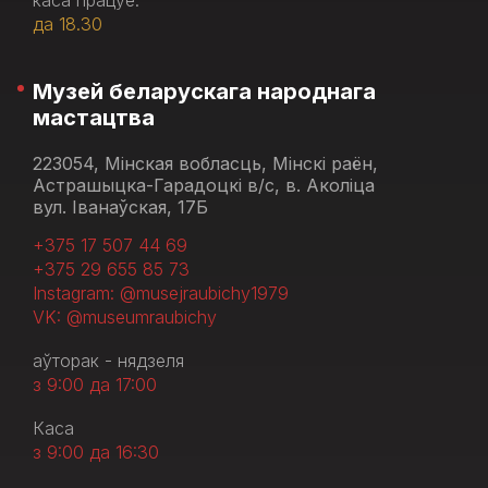
каса працуе:
да 18.30
Музей беларускага народнага
мастацтва
223054, Мінская вобласць, Мінскі раён,
Астрашыцка-Гарадоцкі в/с, в. Аколіца
вул. Іванаўская, 17Б
+375 17 507 44 69
+375 29 655 85 73
Instagram: @musejraubichy1979
VK: @museumraubichy
аўторак - нядзеля
з 9:00 да 17:00
Каса
з 9:00 да 16:30