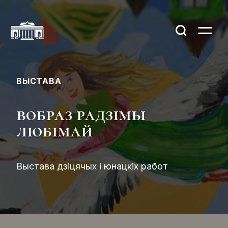
ВЫСТАВА
вобраз радзімы
любімай
Выстава дзіцячых і юнацкіх работ