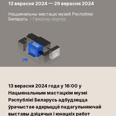
13 верасня 2024 — 29 верасня 2024
Нацыянальны мастацкі музей Рэспублікі
Беларусь
Галоўны корпус
13 верасня 2024 года у 16:00 у
Нацыянальным мастацкім музеі
Рэспублікі Беларусь адбудзецца
ўрачыстае адкрыццё падагульняючай
выставы дзіцячых і юнацкіх работ