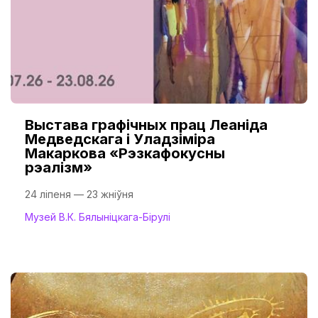
Выстава графічных прац Леаніда
Медведскага і Уладзіміра
Макаркова «Рэзкафокусны
рэалізм»
24 ліпеня — 23 жніўня
Музей В.К. Бялыніцкага-Бірулі