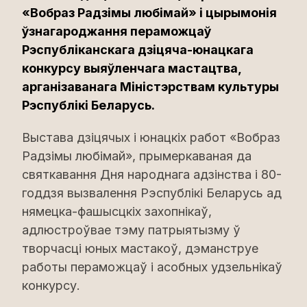
«Вобраз Радзімы любімай» і цырымонія
ўзнагароджання пераможцаў
Рэспубліканскага дзіцяча-юнацкага
конкурсу выяўленчага мастацтва,
арганізаванага Міністэрствам культуры
Рэспублікі Беларусь.
Выстава дзіцячых і юнацкіх работ «Вобраз
Радзімы любімай», прымеркаваная да
святкавання Дня народнага адзінства і 80-
годдзя вызвалення Рэспублікі Беларусь ад
нямецка-фашысцкіх захопнікаў,
адлюстроўвае тэму патрыятызму ў
творчасці юных мастакоў, дэманструе
работы пераможцаў і асобных удзельнікаў
конкурсу.