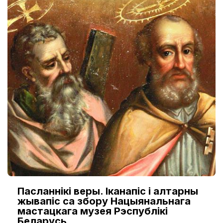
Пасланнікі веры. Іканапіс і алтарны
жывапіс са збору Нацыянальнага
мастацкага музея Рэспублікі
Беларусь