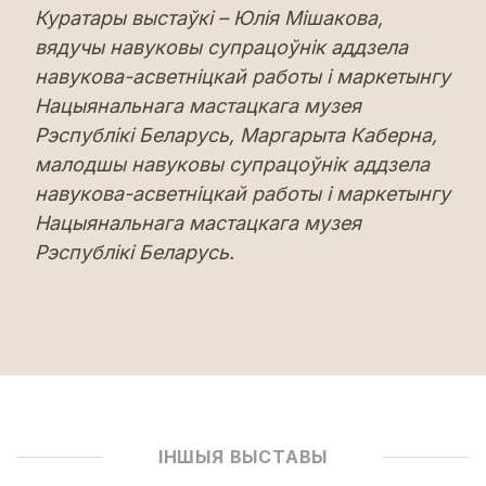
Куратары выстаўкі – Юлія Мішакова,
вядучы навуковы супрацоўнік аддзела
навукова-асветніцкай работы і маркетынгу
Нацыянальнага мастацкага музея
Рэспублікі Беларусь, Маргарыта Каберна,
малодшы навуковы супрацоўнік аддзела
навукова-асветніцкай работы і маркетынгу
Нацыянальнага мастацкага музея
Рэспублікі Беларусь.
ІНШЫЯ ВЫСТАВЫ