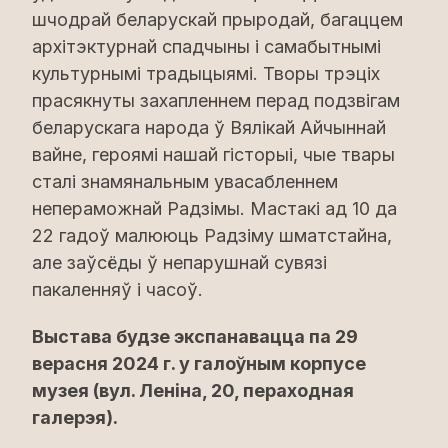
шчодрай беларускай прыродай, багаццем
архітэктурнай спадчыны і самабытнымі
культурнымі традыцыямі. Творы трэціх
прасякнуты захапленнем перад подзвігам
беларускага народа ў Вялікай Айчыннай
вайне, героямі нашай гісторыі, чые твары
сталі знамянальным увасабленнем
непераможнай Радзімы. Мастакі ад 10 да
22 гадоў малююць Радзіму шматстайна,
але заўсёды ў непарушнай сувязі
пакаленняў і часоў.
Выстава будзе экспанавацца па 29
верасня 2024 г. у галоўным корпусе
музея (вул. Леніна, 20, пераходная
галерэя).