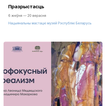
Празрыстасць
6 жніўня — 20 верасня
Нацыянальны мастацкі музей Рэспублікі Беларусь