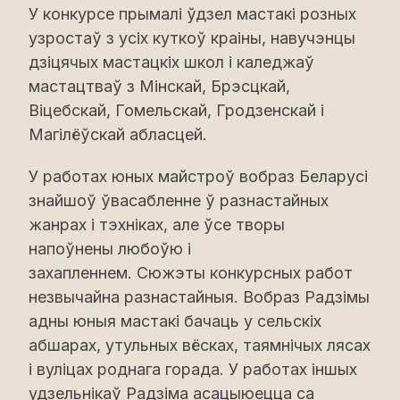
У конкурсе прымалі ўдзел мастакі розных
узростаў з усіх куткоў краіны, навучэнцы
дзіцячых мастацкіх школ і каледжаў
мастацтваў з Мінскай, Брэсцкай,
Віцебскай, Гомельскай, Гродзенскай і
Магілёўскай абласцей.
У работах юных майстроў вобраз Беларусі
знайшоў ўвасабленне ў разнастайных
жанрах і тэхніках, але ўсе творы
напоўнены любоўю і
захапленнем. Сюжэты конкурсных работ
незвычайна разнастайныя. Вобраз Радзімы
адны юныя мастакі бачаць у сельскіх
абшарах, утульных вёсках, таямнічых лясах
і вуліцах роднага горада. У работах іншых
удзельнікаў Радзіма асацыюецца са