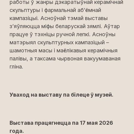
работы ў жанры дэкаратыўнай керамічнай
скульптуры і фармальнай аб’ёмнай
кампазіцыі. Асноўнай тэмай выставы
з’яўляюцца міфы беларускай зямлі. Аўтар
працуе ў тэхніцы ручной лепкі. Асноўны
матэрыял скульптурных кампазіцый –
шамотныя масы і маёлікавыя керамічныя
палівы, а таксама чырвоная вакуумаваная
гліна.
Уваход на выставу па білеце ў музей.
Выстава працягнецца па 17 мая 2026
года.