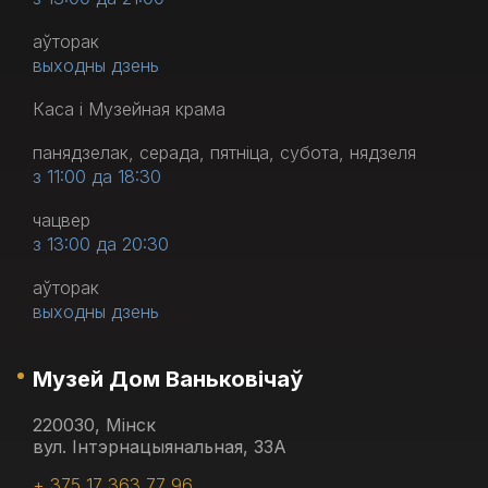
аўторак
выходны дзень
Каса і Музейная крама
панядзелак, серада, пятніца, субота, нядзеля
з 11:00 да 18:30
чацвер
з 13:00 да 20:30
аўторак
выходны дзень
Музей Дом Ваньковічаў
220030, Мінск
вул. Інтэрнацыянальная, 33А
+ 375 17 363 77 96