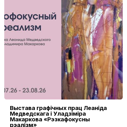
Выстава графічных прац Леаніда
Медведскага і Уладзіміра
Макаркова «Рэзкафокусны
рэалізм»