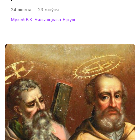
24 ліпеня — 23 жніўня
Музей В.К. Бялыніцкага-Бірулі