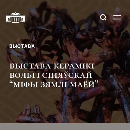
ВЫСТАВА
выстава керамікі
вольгі сіняўскай
“міфы зямлі маёй”