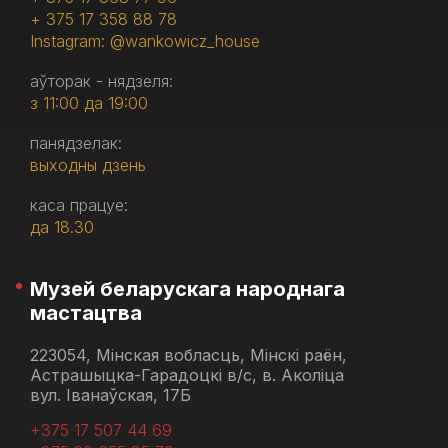
+ 375 17 358 88 78
Instagram: @wankowicz_house
аўторак - нядзеля:
з 11:00 да 19:00
панядзелак:
выходны дзень
каса працуе:
да 18.30
Музей беларускага народнага
мастацтва
223054, Мінская вобласць, Мінскі раён,
Астрашыцка-Гарадоцкі в/с, в. Аколіца
вул. Іванаўская, 17Б
+375 17 507 44 69