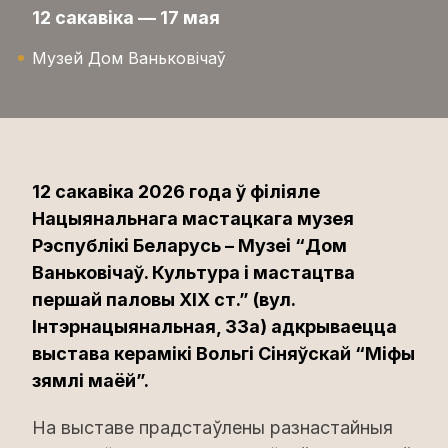
12 сакавіка — 17 мая
Музей Дом Ваньковічаў
12 сакавіка 2026 года ў філіяле
Нацыянальнага мастацкага музея
Рэспублікі Беларусь – Музеі “Дом
Ваньковічаў. Культура і мастацтва
першай паловы XIX ст.” (вул.
Інтэрнацыянальная, 33а) адкрываецца
выстава керамікі Вольгі Сіняўскай “Міфы
зямлі маёй”.
На выставе прадстаўлены разнастайныя