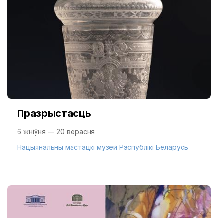
Празрыстасць
6 жніўня — 20 верасня
Нацыянальны мастацкі музей Рэспублікі Беларусь