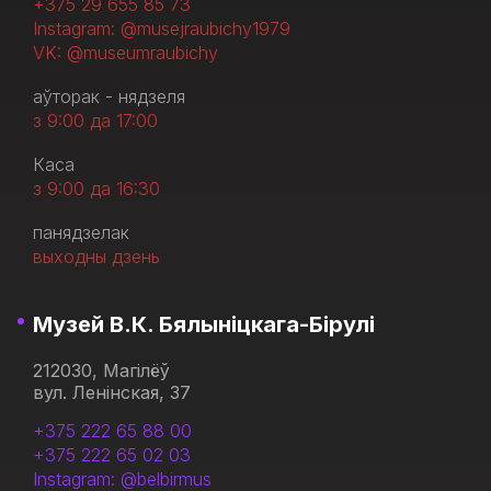
+375 29 655 85 73
Instagram: @musejraubichy1979
VK: @museumraubichy
аўторак - нядзеля
з 9:00 да 17:00
Каса
з 9:00 да 16:30
панядзелак
выходны дзень
Музей В.К. Бялыніцкага-Бірулі
212030, Магілёў
вул. Ленінская, 37
+375 222 65 88 00
+375 222 65 02 03
Instagram: @belbirmus