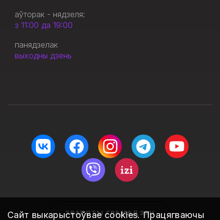
аўторак - нядзеля:
з 11:00 да 19:00
панядзелак
выходны дзень
ЗВАРОТЫ ГРАМАДЗЯН
Сайт выкарыстоўвае
cookies
. Працягваючы