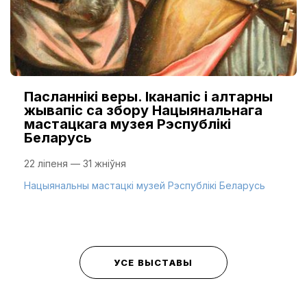
Пасланнікі веры. Іканапіс і алтарны
жывапіс са збору Нацыянальнага
мастацкага музея Рэспублікі
Беларусь
22 ліпеня — 31 жніўня
Нацыянальны мастацкі музей Рэспублікі Беларусь
УСЕ ВЫСТАВЫ