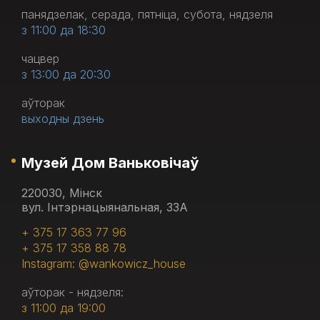
панядзелак, серада, пятніца, субота, нядзеля
з 11:00 да 18:30
чацвер
з 13:00 да 20:30
аўторак
выходны дзень
Музей Дом Ваньковічаў
220030, Мінск
вул. Інтэрнацыянальная, 33А
+ 375 17 363 77 96
+ 375 17 358 88 78
Instagram: @wankowicz_house
аўторак - нядзеля:
з 11:00 да 19:00