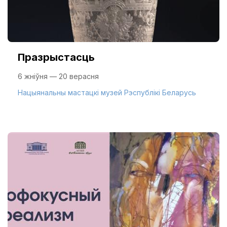
Празрыстасць
6 жніўня — 20 верасня
Нацыянальны мастацкі музей Рэспублікі Беларусь