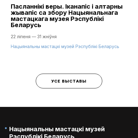
Пасланнікі веры. Іканапіс і алтарны
жывапіс са збору Нацыянальнага
мастацкага музея Рэспублікі
Беларусь
22 ліпеня — 31 жніўня
Нацыянальны мастацкі музей Рэспублікі Беларусь
УСЕ ВЫСТАВЫ
Нацыянальны мастацкі музей
Рэспублікі Беларусь