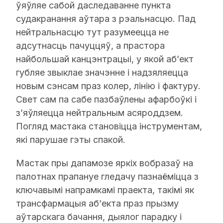
ўяўляе сабой даследаванне пункта
судакранання аўтара з рэальнасцю. Пад
нейтральнасцю тут разумеецца не
адсутнасць пачуццяў, а прастора
найбольшай канцэнтрацыі, у якой аб’ект
губляе звыклае значэнне і надзяляецца
новым сэнсам праз колер, лінію і фактуру.
Свет сам па сабе пазбаўлены афарбоўкі і
з’яўляецца нейтральным асяроддзем.
Погляд мастака становіцца інструментам,
які парушае гэты спакой.
Мастак пры дапамозе яркіх вобразаў на
палотнах прапануе гледачу пазнаёміцца з
ключавымі напрамкамі праекта, такімі як
трансфармацыя аб’екта праз прызму
аўтарскага бачання, дыялог парадку і