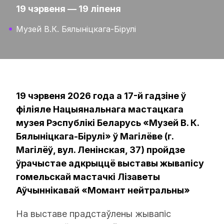
19 чэрвеня — 19 ліпеня
Музей В.К. Бялыніцкага-Бірулі
19 чэрвеня 2026 года а 17-й гадзіне ў
філіяле Нацыянальнага мастацкага
музея Рэспублікі Беларусь «Музей В. К.
Бялыніцкага-Бірулі» ў Магілёве (г.
Магілёў, вул. Ленінская, 37) пройдзе
ўрачыстае адкрыццё выставы жывапісу
гомельскай мастачкі Лізаветы
Аўчыннікавай «Момант нейтральны»
На выставе прадстаўлены жывапіс