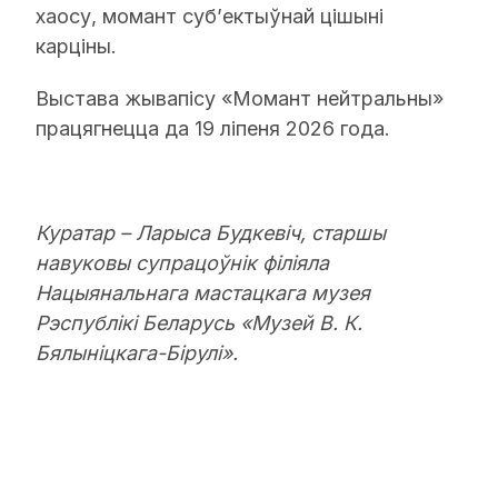
хаосу, момант суб’ектыўнай цішыні
карціны.
Выстава жывапісу «Момант нейтральны»
працягнецца да 19 ліпеня 2026 года.
Куратар – Ларыса Будкевіч, старшы
навуковы супрацоўнік філіяла
Нацыянальнага мастацкага музея
Рэспублікі Беларусь «Музей В. К.
Бялыніцкага-Бірулі».