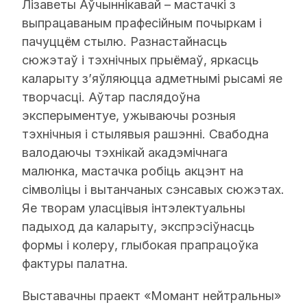
Лізаветы Аўчыннікавай – мастачкі з
выпрацаваным прафесійным почыркам і
пачуццём стылю. Разнастайнасць
сюжэтаў і тэхнічных прыёмаў, яркасць
каларыту з’яўляюцца адметнымі рысамі яе
творчасці. Аўтар паслядоўна
эксперыментуе, ужываючы розныя
тэхнічныя і стылявыя рашэнні. Свабодна
валодаючы тэхнікай акадэмічнага
малюнка, мастачка робіць акцэнт на
сімволіцы і вытанчаных сэнсавых сюжэтах.
Яе творам уласцівыя інтэлектуальны
падыход да каларыту, экспрэсіўнасць
формы і колеру, глыбокая прапрацоўка
фактуры палатна.
Выставачны праект «Момант нейтральны»