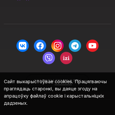
ЗВАРОТЫ ГРАМАДЗЯН
Сайт выкарыстоўвае
cookies
. Працягваючы
праглядаць старонкі, вы даяце згоду на
апрацоўку файлаў cookie і карыстальніцкіх
дадзеных.