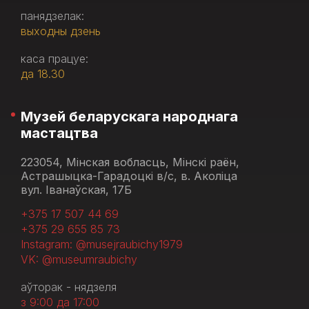
панядзелак:
выходны дзень
каса працуе:
да 18.30
Музей беларускага народнага
мастацтва
223054, Мінская вобласць, Мінскі раён,
Астрашыцка-Гарадоцкі в/с, в. Аколіца
вул. Іванаўская, 17Б
+375 17 507 44 69
+375 29 655 85 73
Instagram: @musejraubichy1979
VK: @museumraubichy
аўторак - нядзеля
з 9:00 да 17:00