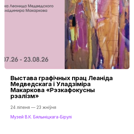
Выстава графічных прац Леаніда
Медведскага і Уладзіміра
Макаркова «Рэзкафокусны
рэалізм»
24 ліпеня — 23 жніўня
Музей В.К. Бялыніцкага-Бірулі