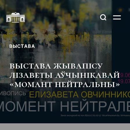
ВЫСТАВА
выстава жывапісу
лізаветы аўчынікавай
«момант нейтральны»