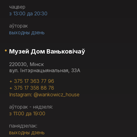
чацвер
з 13:00 да 20:30
аўторак
выходны дзень
Музей Дом Ваньковічаў
220030, Мінск
вул. Інтэрнацыянальная, 33А
+ 375 17 363 77 96
+ 375 17 358 88 78
Instagram: @wankowicz_house
аўторак - нядзеля:
з 11:00 да 19:00
панядзелак:
выходны дзень