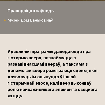
Праводзіцца заўсёды
Музей Дом Ваньковічаў
Удзельнікі праграмы даведаюцца пра
гісторыю веера, пазнаёмяцца з
разнавіднасцямі веераў, а таксама з
дапамогай веера разыграюць сцэны, якія
дазволяць ім апынуцца ў іншай
гістарычнай эпосе, калі веер выконваў
ролю найважнейшага элемента свецкага
жыцця.