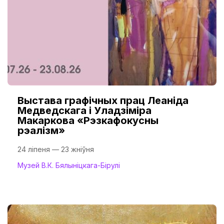
Выстава графічных прац Леаніда
Медведскага і Уладзіміра
Макаркова «Рэзкафокусны
рэалізм»
24 ліпеня — 23 жніўня
Музей В.К. Бялыніцкага-Бірулі