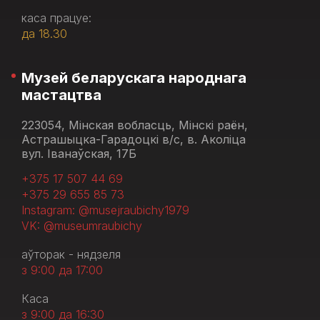
каса працуе:
да 18.30
Музей беларускага народнага
мастацтва
223054, Мінская вобласць, Мінскі раён,
Астрашыцка-Гарадоцкі в/с, в. Аколіца
вул. Іванаўская, 17Б
+375 17 507 44 69
+375 29 655 85 73
Instagram: @musejraubichy1979
VK: @museumraubichy
аўторак - нядзеля
з 9:00 да 17:00
Каса
з 9:00 да 16:30