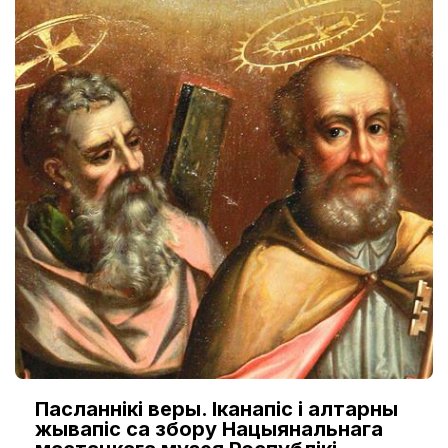
Пасланнікі веры. Іканапіс і алтарны
жывапіс са збору Нацыянальнага