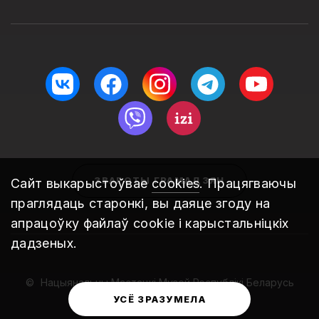
ЗВАРОТЫ ГРАМАДЗЯН
Сайт выкарыстоўвае
cookies
. Працягваючы
праглядаць старонкі, вы даяце згоду на
апрацоўку файлаў cookie і карыстальніцкіх
дадзеных.
Нацыянальны Мастацкі Музей Рэспублікі Беларусь
2010 – 2026
УСЁ ЗРАЗУМЕЛА