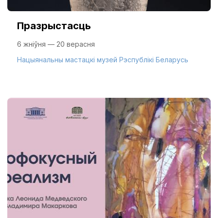
Празрыстасць
6 жніўня — 20 верасня
Нацыянальны мастацкі музей Рэспублікі Беларусь