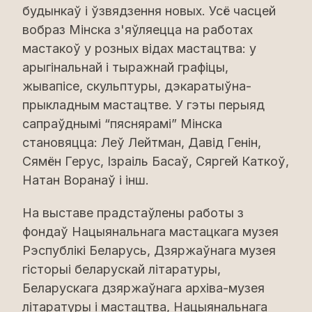
будынкаў і ўзвядзення новых. Усё часцей
вобраз Мінска з'яўляецца на работах
мастакоў у розных відах мастацтва: у
арыгінальнай і тыражнай графіцы,
жывапісе, скульптуры, дэкаратыўна-
прыкладным мастацтве. У гэты перыяд
сапраўднымі “пяснярамі” Мінска
становяцца: Леў Лейтман, Давід Генін,
Сямён Герус, Ізраіль Басаў, Сяргей Каткоў,
Натан Воранаў і інш.
На выставе прадстаўлены работы з
фондаў Нацыянальнага мастацкага музея
Рэспублікі Беларусь, Дзяржаўнага музея
гісторыі беларускай літаратуры,
Беларускага дзяржаўнага архіва-музея
літаратуры і мастацтва, Нацыянальнага