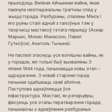
прыходзіць Вялікая Айчынная вайна, якая
пакінула незгладжальны трагічны след у
жыцці горада. Разбураны, спалены Мінск і
яго руіны сталі адной з галоўных тэм у
творчасці мастакоў гэтага перыяду (Аскар
Марыкс, Монас Манасзон, Павел
Гуткоўскі, Анатоль Тычына).
Не паспелі згаснуць усе вогнішчы вайны, як
у горадзе, які толькі быў вызвалены 3
ліпеня 1944 года, пачынаецца новы этап –
адраджэнне. З новай старонкі горад
пачынае здабываць сваё аблічча.
Паступова аднаўляецца ўся
інфаструктура. Мастакі, як рэпарцёры,
фіксуюць усе этапы ператварэння горада,
пачынаючы з аднаўлення разбураных