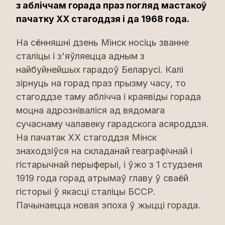
з абліччам горада праз погляд мастакоў
пачатку ХХ стагоддзя і да 1968 года.
На сённяшні дзень Мінск носіць званне
сталіцы і з'яўляецца адным з
найбуйнейшых гарадоў Беларусі. Калі
зірнуць на горад праз прызму часу, то
стагоддзе таму аблічча і краявіды горада
моцна адрозніваліся ад вядомага
сучаснаму чалавеку гарадскога асяроддзя.
На пачатак ХХ стагоддзя Мінск
знаходзіўся на складанай геаграфічнай і
гістарычнай перыферыі, і ўжо з 1 студзеня
1919 года горад атрымаў главу ў сваёй
гісторыі ў якасці сталіцы БССР.
Пачынаецца новая эпоха ў жыцці горада.