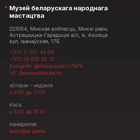
Музей беларускага народнага
мастацтва
223054, Мінская вобласць, Мінскі раён,
Астрашыцка-Гарадоцкі в/с, в. Аколіца
вул. Іванаўская, 17Б
+375 17 507 44 69
+375 29 655 85 73
Instagram: @musejraubichy1979
VK: @museumraubichy
аўторак - нядзеля
з 9:00 да 17:00
Каса
з 9:00 да 16:30
панядзелак
выходны дзень