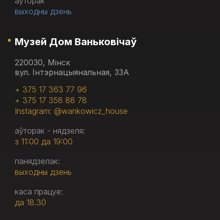
аўторак
выходны дзень
Музей Дом Ваньковічаў
220030, Мінск
вул. Інтэрнацыянальная, 33А
+ 375 17 363 77 96
+ 375 17 358 88 78
Instagram: @wankowicz_house
аўторак - нядзеля:
з 11:00 да 19:00
панядзелак:
выходны дзень
каса працуе:
да 18.30