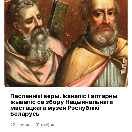
Пасланнікі веры. Іканапіс і алтарны
жывапіс са збору Нацыянальнага
мастацкага музея Рэспублікі
Беларусь
22 ліпеня — 31 жніўня