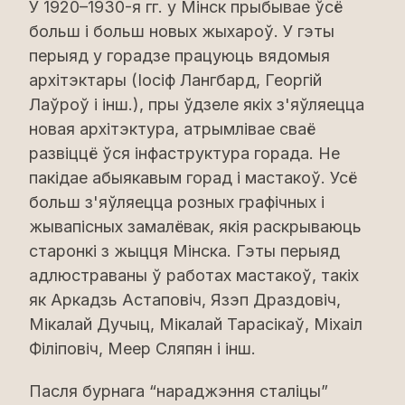
У 1920–1930-я гг. у Мінск прыбывае ўсё
больш і больш новых жыхароў. У гэты
перыяд у горадзе працуюць вядомыя
архітэктары (Іосіф Лангбард, Георгій
Лаўроў і інш.), пры ўдзеле якіх з'яўляецца
новая архітэктура, атрымлівае сваё
развіццё ўся інфаструктура горада. Не
пакідае абыякавым горад і мастакоў. Усё
больш з'яўляецца розных графічных і
жывапісных замалёвак, якія раскрываюць
старонкі з жыцця Мінска. Гэты перыяд
адлюстраваны ў работах мастакоў, такіх
як Аркадзь Астаповіч, Язэп Драздовіч,
Мікалай Дучыц, Мікалай Тарасікаў, Міхаіл
Філіповіч, Меер Сляпян і інш.
Пасля бурнага “нараджэння сталіцы”