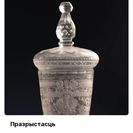
Празрыстасць