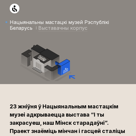
Нацыянальны мастацкі музей Рэспублікі
Беларусь
Выставачны корпус
23 жніўня ў Нацыянальным мастацкім
музеі адкрываецца выстава “І ты
закрасуеш, наш Мінск старадаўні”.
Праект знаёміць мінчан і гасцей сталіцы