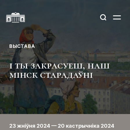
ВЫСТАВА
і ты закрасуеш, наш
мінск старадаўні
23 жніўня 2024 — 20 кастрычніка 2024