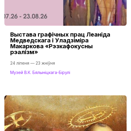
Выстава графічных прац Леаніда
Медведскага і Уладзіміра
Макаркова «Рэзкафокусны
рэалізм»
24 ліпеня — 23 жніўня
Музей В.К. Бялыніцкага-Бірулі