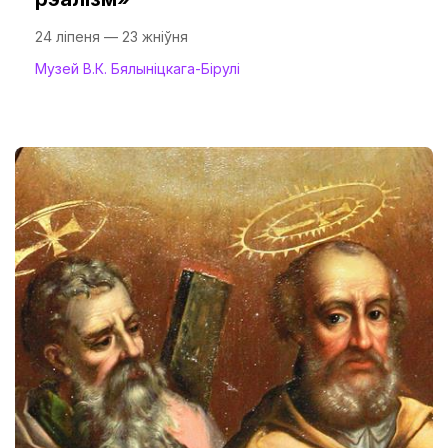
24 ліпеня — 23 жніўня
Музей В.К. Бялыніцкага-Бірулі