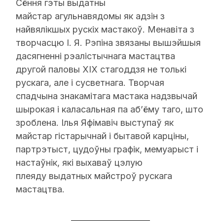
Сёння гэты выдатны
майстар агульнавядомы як адзін з
найвялікшых рускіх мастакоў. Менавіта з
творчасцю І. Я. Рэпіна звязаны вышэйшыя
дасягненні рэалістычнага мастацтва
другой паловы XIX стагоддзя не толькі
рускага, але і сусветнага. Творчая
спадчына знакамітага мастака надзвычай
шырокая і каласальная па аб’ёму таго, што
зроблена. Ілья Яфімавіч выступаў як
майстар гістарычнай і бытавой карціны,
партрэтыст, цудоўны графік, мемуарыст і
настаўнік, які выхаваў цэлую
плеяду выдатных майстроў рускага
мастацтва.