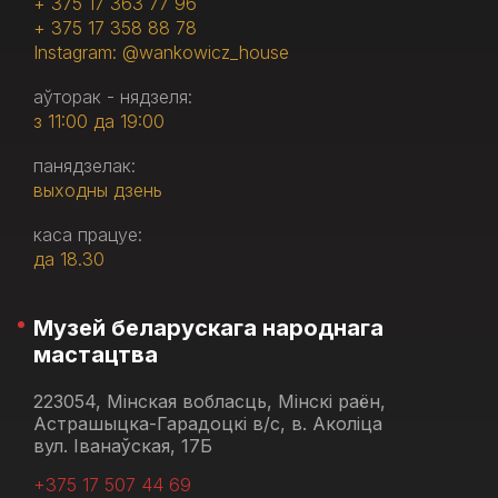
+ 375 17 363 77 96
+ 375 17 358 88 78
Instagram: @wankowicz_house
аўторак - нядзеля:
з 11:00 да 19:00
панядзелак:
выходны дзень
каса працуе:
да 18.30
Музей беларускага народнага
мастацтва
223054, Мінская вобласць, Мінскі раён,
Астрашыцка-Гарадоцкі в/с, в. Аколіца
вул. Іванаўская, 17Б
+375 17 507 44 69