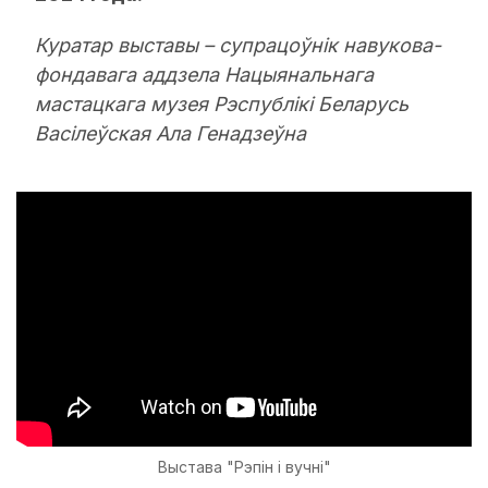
Куратар выставы – супрацоўнік навукова-
фондавага аддзела Нацыянальнага
мастацкага музея Рэспублікі Беларусь
Васілеўская Ала Генадзеўна
Выстава "Рэпін і вучні"