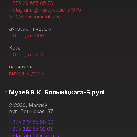
+375 29 655 85 73
Instagram: @musejraubichy1979
VK: @museumraubichy
аўторак - нядзеля
з 9:00 да 17:00
Каса
з 9:00 да 16:30
панядзелак
выходны дзень
Музей В.К. Бялыніцкага-Бірулі
212030, Магілёў
вул. Ленінская, 37
+375 222 65 88 00
+375 222 65 02 03
Instagram: @belbirmus