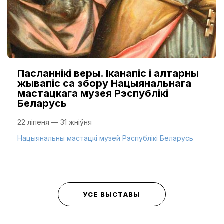
Пасланнікі веры. Іканапіс і алтарны
жывапіс са збору Нацыянальнага
мастацкага музея Рэспублікі
Беларусь
22 ліпеня — 31 жніўня
Нацыянальны мастацкі музей Рэспублікі Беларусь
УСЕ ВЫСТАВЫ