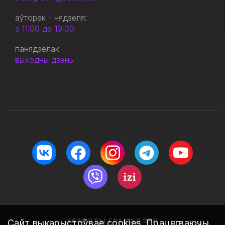
аўторак - нядзеля:
з 11:00 да 19:00
панядзелак
выходны дзень
ЗВАРОТЫ ГРАМАДЗЯН
Сайт выкарыстоўвае
cookies
. Працягваючы