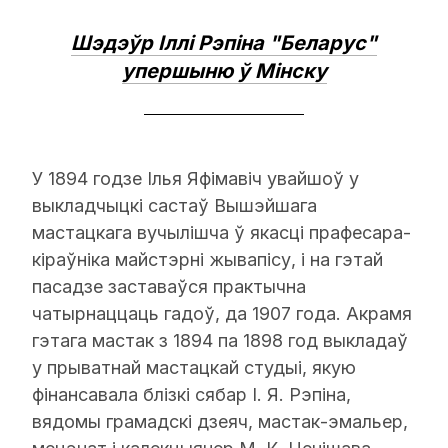
Шэдэўр Іллі Рэпіна "Беларус"
упершыню ў Мінску
У 1894 годзе Ілья Яфімавіч увайшоў у
выкладчыцкі састаў Вышэйшага
мастацкага вучылішча ў якасці прафесара-
кіраўніка майстэрні жывапісу, і на гэтай
пасадзе заставаўся практычна
чатырнаццаць гадоў, да 1907 года. Акрамя
гэтага мастак з 1894 па 1898 год выкладаў
у прыватнай мастацкай студыі, якую
фінансавала блізкі сябар І. Я. Рэпіна,
вядомы грамадскі дзеяч, мастак-эмальер,