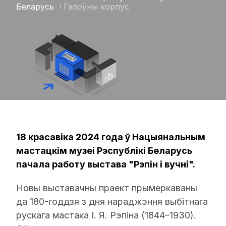
Беларусь
Галоўны корпус
18 красавіка 2024 года ў Нацыянальным
мастацкім музеі Рэспублікі Беларусь
пачала работу выстава "Рэпін і вучні".
Новы выставачны праект прымеркаваны
да 180-годдзя з дня нараджэння выбітнага
рускага мастака І. Я. Рэпіна (1844–1930).