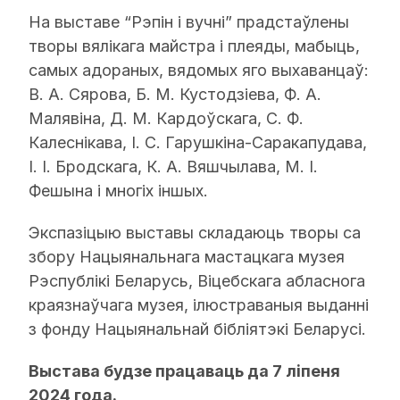
На выставе “Рэпін і вучні” прадстаўлены
творы вялікага майстра і плеяды, мабыць,
самых адораных, вядомых яго выхаванцаў:
В. А. Сярова, Б. М. Кустодзіева, Ф. А.
Малявіна, Д. М. Кардоўскага, С. Ф.
Калеснікава, І. С. Гарушкіна-Саракапудава,
І. І. Бродскага, К. А. Вяшчылава, М. І.
Фешына і многіх іншых.
Экспазіцыю выставы складаюць творы са
збору Нацыянальнага мастацкага музея
Рэспублікі Беларусь, Віцебскага абласнога
краязнаўчага музея, ілюстраваныя выданні
з фонду Нацыянальнай бібліятэкі Беларусі.
Выстава будзе працаваць да 7 ліпеня
2024 года.