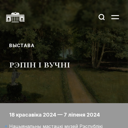
ВЫСТАВА
рэпін і вучні
18 красавіка 2024 — 7 ліпеня 2024
Нацыянальны мастацкі музей Рэспублікі