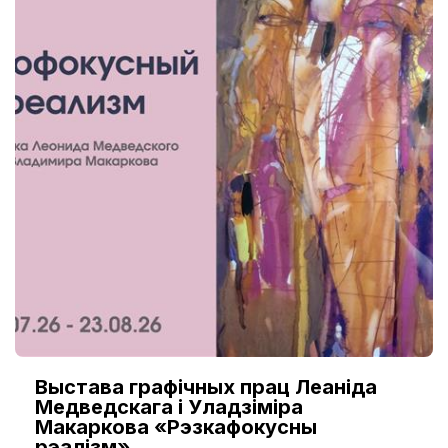
Выстава графічных прац Леаніда
Медведскага і Уладзіміра
Макаркова «Рэзкафокусны
рэалізм»