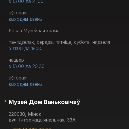
з 13:00 да 21:00
аўторак
выходны дзень
Каса і Музейная крама
панядзелак, серада, пятніца, субота, нядзеля
з 11:00 да 18:30
чацвер
з 13:00 да 20:30
аўторак
выходны дзень
Музей Дом Ваньковічаў
220030, Мінск
вул. Інтэрнацыянальная, 33А