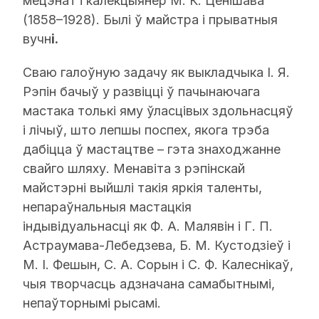
мецэнат і калекцыянер М. К. Ценішава
(1858–1928). Былі ў майстра і прыватныя
вучн
і.
Сваю галоўную задачу як выкладчыка І. Я.
Рэпін бачыў у развіцці ў пачынаючага
мастака толькі яму ўласцівых здольнасцяў
і лічыў, што лепшы поспех, якога трэба
дабіцца ў мастацтве – гэта знаходжанне
свайго шляху. Менавіта з рэпінскай
майстэрні выйшлі такія яркія таленты,
непараўнальныя мастацкія
індывідуальнасці як Ф. А. Малявін і Г. П.
Астраумава-Лебедзева, Б. М. Кустодзіеў і
М. І. Фешын, С. А. Сорын і С. Ф. Калеснікаў,
чыя творчасць адзначана самабытнымі,
непаўторнымі рысамі.