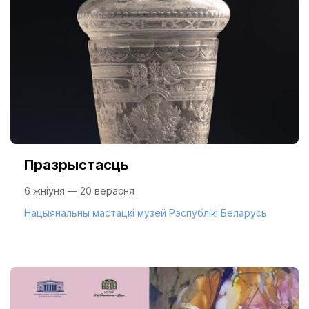
Празрыстасць
6 жніўня — 20 верасня
Нацыянальны мастацкі музей Рэспублікі Беларусь