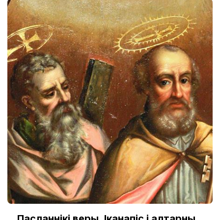
Пасланнікі веры. Іканапіс і алтарны