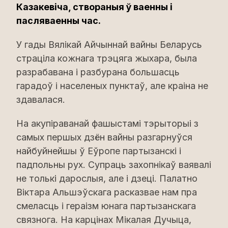
Казакевіча, створаныя ў ваенны і
пасляваенны час.
У гады Вялікай Айчыннай вайны Беларусь
страціла кожнага трэцяга жыхара, была
разрабавана і разбурана большасць
гарадоў і населеных пунктаў, але краіна не
здавалася.
На акупіраванай фашыстамі тэрыторыі з
самых першых дзён вайны разгарнуўся
найбуйнейшы ў Еўропе партызанскі і
падпольны рух. Супраць захопнікаў ваявалі
не толькі дарослыя, але і дзеці. Палатно
Віктара Альшэўскага расказвае нам пра
смеласць і гераізм юнага партызанскага
связнога. На карцінах Мікалая Дучыца,