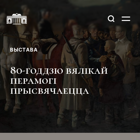
ВЫСТАВА
80-годдзю вялікай
перамогі
прысвячаецца