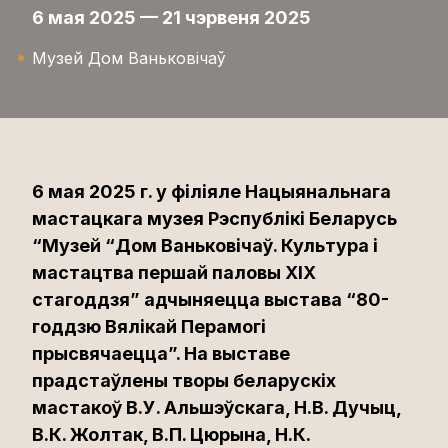
6 мая 2025 — 21 чэрвеня 2025
Музей Дом Ваньковічаў
6 мая 2025 г. у філіяле Нацыянальнага
мастацкага музея Рэспублікі Беларусь
“Музей “Дом Ваньковічаў. Культура і
мастацтва першай паловы XIX
стагоддзя” адчыняецца выстава “80-
годдзю Вялікай Перамогі
прысвячаецца”. На выставе
прадстаўлены творы беларускіх
мастакоў В.У. Альшэўскага, Н.В. Дучыц,
В.К. Жолтак, В.П. Цюрына, Н.К.