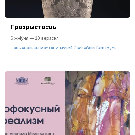
Празрыстасць
6 жніўня — 20 верасня
Нацыянальны мастацкі музей Рэспублікі Беларусь