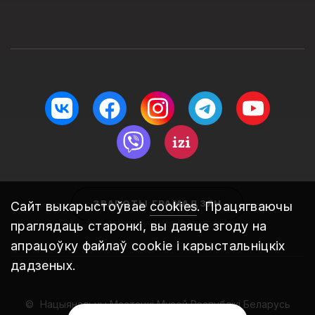
ЗВАРОТЫ ГРАМАДЗЯН
Сайт выкарыстоўвае
cookies
. Працягваючы
праглядаць старонкі, вы даяце згоду на
апрацоўку файлаў cookie і карыстальніцкіх
дадзеных.
Нацыянальны Мастацкі Музей Рэспублікі Беларусь