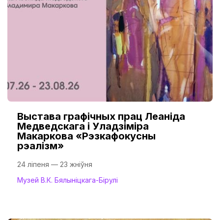
Выстава графічных прац Леаніда
Медведскага і Уладзіміра
Макаркова «Рэзкафокусны
рэалізм»
24 ліпеня — 23 жніўня
Музей В.К. Бялыніцкага-Бірулі