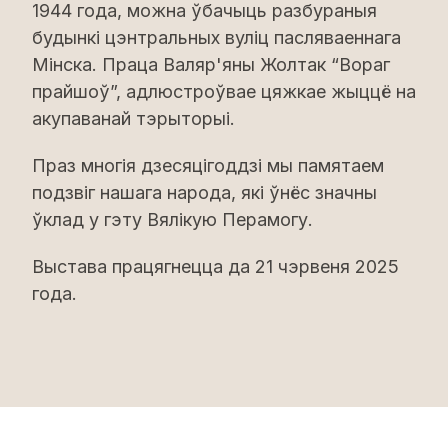
1944 года, можна ўбачыць разбураныя
будынкі цэнтральных вуліц пасляваеннага
Мінска. Праца Валяр'яны Жолтак “Вораг
прайшоў”, адлюстроўвае цяжкае жыццё на
акупаванай тэрыторыі.
Праз многія дзесяцігоддзі мы памятаем
подзвіг нашага народа, які ўнёс значны
ўклад у гэту Вялікую Перамогу.
Выстава працягнецца да 21 чэрвеня 2025
года.