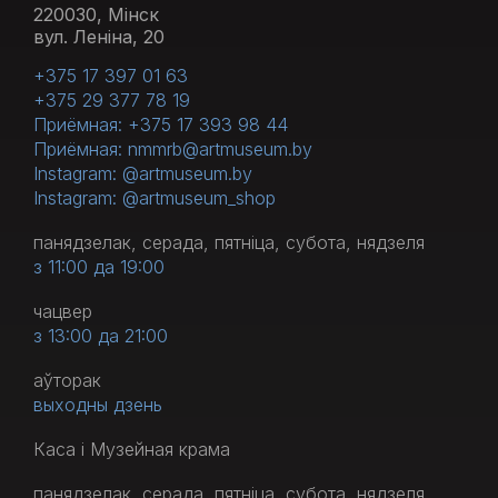
220030, Мінск
вул. Леніна, 20
+375 17 397 01 63
+375 29 377 78 19
Приёмная: +375 17 393 98 44
Приёмная: nmmrb@artmuseum.by
Instagram: @artmuseum.by
Instagram: @artmuseum_shop
панядзелак, серада, пятніца, субота, нядзеля
з 11:00 да 19:00
чацвер
з 13:00 да 21:00
аўторак
выходны дзень
Каса і Музейная крама
панядзелак, серада, пятніца, субота, нядзеля