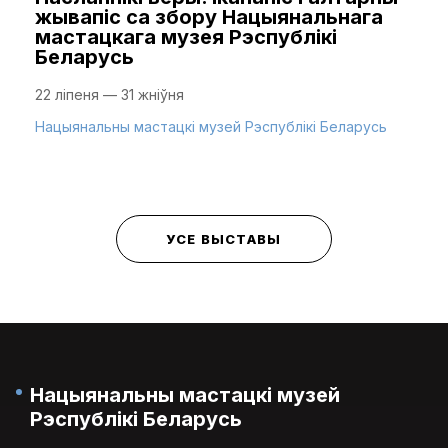
жывапіс са збору Нацыянальнага
мастацкага музея Рэспублікі
Беларусь
22 ліпеня — 31 жніўня
Нацыянальны мастацкі музей Рэспублікі Беларусь
УСЕ ВЫСТАВЫ
Нацыянальны мастацкі музей
Рэспублікі Беларусь