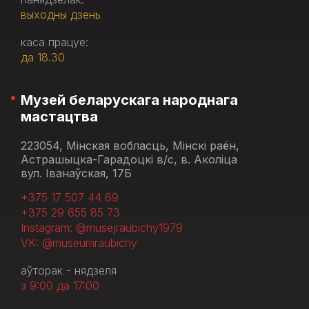
выходны дзень
каса працуе:
да 18.30
Музей беларускага народнага
мастацтва
223054, Мінская вобласць, Мінскі раён,
Астрашыцка-Гарадоцкі в/с, в. Аколіца
вул. Іванаўская, 17Б
+375 17 507 44 69
+375 29 655 85 73
Instagram: @musejraubichy1979
VK: @museumraubichy
аўторак - нядзеля
з 9:00 да 17:00