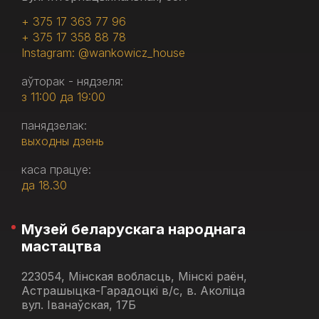
+ 375 17 363 77 96
+ 375 17 358 88 78
Instagram: @wankowicz_house
аўторак - нядзеля:
з 11:00 да 19:00
панядзелак:
выходны дзень
каса працуе:
да 18.30
Музей беларускага народнага
мастацтва
223054, Мінская вобласць, Мінскі раён,
Астрашыцка-Гарадоцкі в/с, в. Аколіца
вул. Іванаўская, 17Б