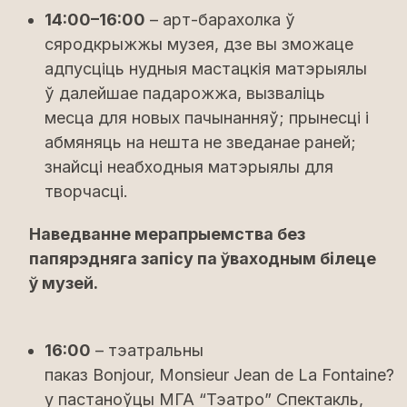
14:00–16:00
– арт-барахолка ў
сяродкрыжжы музея, дзе вы зможаце
адпусціць нудныя мастацкія матэрыялы
ў далейшае падарожжа, вызваліць
месца для новых пачынанняў; прынесці і
абмяняць на нешта не зведанае раней;
знайсці неабходныя матэрыялы для
творчасці.
Наведванне мерапрыемства без
папярэдняга запісу па ўваходным білеце
ў музей.
16:00
– тэатральны
паказ Bonjour, Monsieur Jean de La Fontaine?
у пастаноўцы МГА “Тэатро” Спектакль,