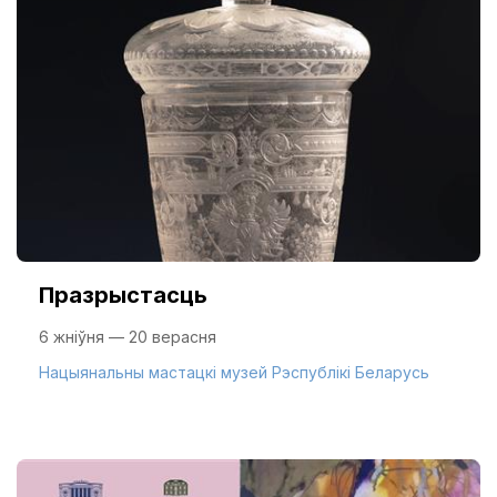
Празрыстасць
6 жніўня — 20 верасня
Нацыянальны мастацкі музей Рэспублікі Беларусь