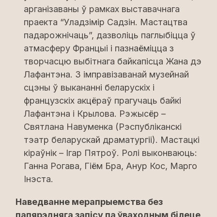
арганізаваны ў рамках выставачнага
праекта “Уладзімір Садзін. Мастацтва
падарожнічаць”, дазволіць паглыбіцца ў
атмасферу Францыі і пазнаёміцца з
творчасцю выбітнага байкапісца Жана дэ
Лафантэна. З імправізаванай музейнай
сцэны ў выкананні беларускіх і
французскіх акцёраў прагучаць байкі
Лафантэна і Крылова. Рэжысёр –
Святлана Навуменка (Рэспубліканскі
тэатр беларускай драматургіі). Мастацкі
кіраўнік – Ігар Пятроў. Ролі выконваюць:
Ганна Рогава, Гіём Бра, Анур Кос, Марго
Інэста.
Наведванне мерапрыемства без
папярэдняга запісу па ўваходным білеце