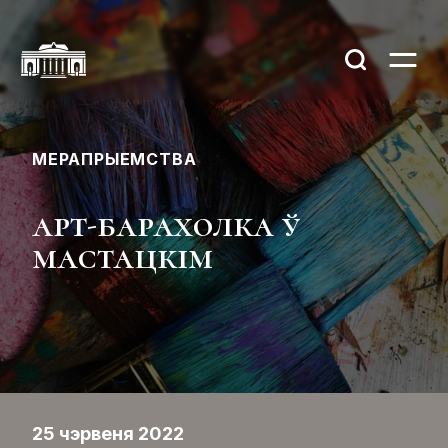
МЕРАПРЫЕМСТВА
арт-барахолка ў
мастацкім
25 чэрвеня 2022