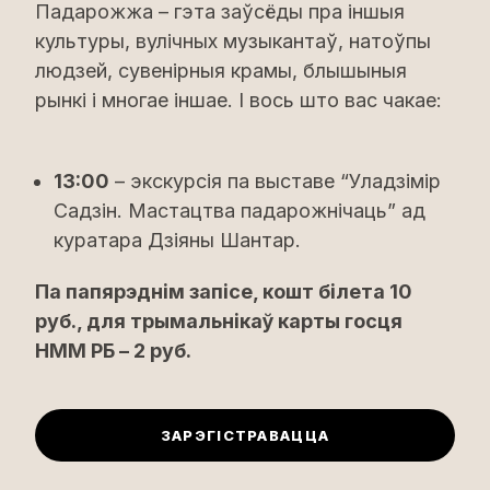
Падарожжа – гэта заўсёды пра іншыя
культуры, вулічных музыкантаў, натоўпы
людзей, сувенірныя крамы, блышыныя
рынкі і многае іншае. І вось што вас чакае:
13:00
– экскурсія па выставе “Уладзімір
Садзін. Мастацтва падарожнічаць” ад
куратара Дзіяны Шантар.
Па папярэднім запісе, кошт білета 10
руб., для трымальнікаў карты госця
НММ РБ – 2 руб.
ЗАРЭГІСТРАВАЦЦА