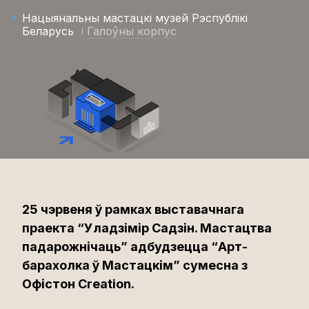
Нацыянальны мастацкі музей Рэспублікі
Беларусь
Галоўны корпус
25 чэрвеня ў рамках выставачнага
праекта “Уладзімір Садзін. Мастацтва
падарожнічаць” адбудзецца “Арт-
барахолка ў Мастацкім” сумесна з
Офістон Сreation.