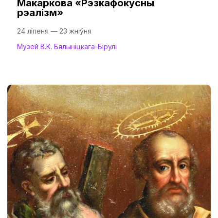
Макаркова «Рэзкафокусны
рэалізм»
24 ліпеня — 23 жніўня
Музей В.К. Бялыніцкага-Бірулі