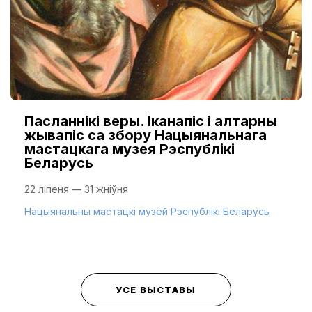
Пасланнікі веры. Іканапіс і алтарны
жывапіс са збору Нацыянальнага
мастацкага музея Рэспублікі
Беларусь
22 ліпеня — 31 жніўня
Нацыянальны мастацкі музей Рэспублікі Беларусь
УСЕ ВЫСТАВЫ