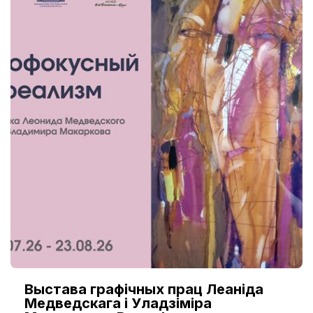
Выстава графічных прац Леаніда
Медведскага і Уладзіміра