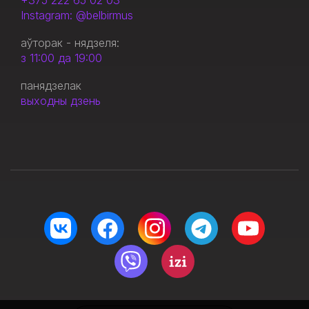
+375 222 65 02 03
Instagram: @belbirmus
аўторак - нядзеля:
з 11:00 да 19:00
панядзелак
выходны дзень