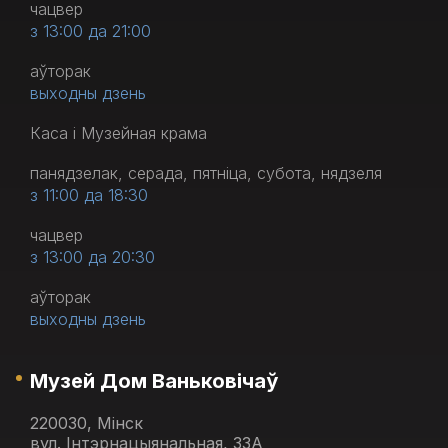
чацвер
з 13:00 да 21:00
аўторак
выходны дзень
Каса і Музейная крама
панядзелак, серада, пятніца, субота, нядзеля
з 11:00 да 18:30
чацвер
з 13:00 да 20:30
аўторак
выходны дзень
Музей Дом Ваньковічаў
220030, Мінск
вул. Інтэрнацыянальная, 33А