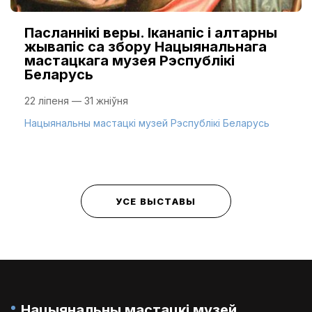
Пасланнікі веры. Іканапіс і алтарны
жывапіс са збору Нацыянальнага
мастацкага музея Рэспублікі
Беларусь
22 ліпеня — 31 жніўня
Нацыянальны мастацкі музей Рэспублікі Беларусь
УСЕ ВЫСТАВЫ
Нацыянальны мастацкі музей