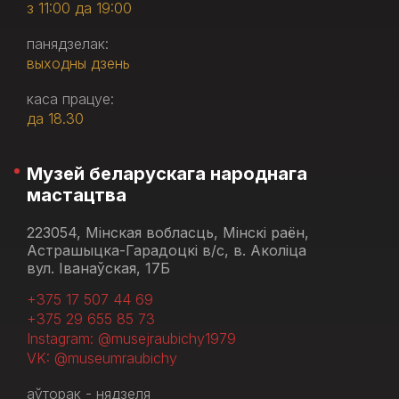
з 11:00 да 19:00
панядзелак:
выходны дзень
каса працуе:
да 18.30
Музей беларускага народнага
мастацтва
223054, Мінская вобласць, Мінскі раён,
Астрашыцка-Гарадоцкі в/с, в. Аколіца
вул. Іванаўская, 17Б
+375 17 507 44 69
+375 29 655 85 73
Instagram: @musejraubichy1979
VK: @museumraubichy
аўторак - нядзеля