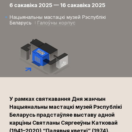
6 сакавіка 2025 — 16 сакавіка 2025
Нацыянальны мастацкі музей Рэспублікі
Беларусь
Галоўны корпус
У рамках святкавання Дня жанчын
Нацыянальны мастацкі музей Рэспублікі
Беларусь прадстаўляе выставу адной
карціны Святланы Сяргееўны Катковай
(1941–2020) “Палявыя кветкі” (1974).