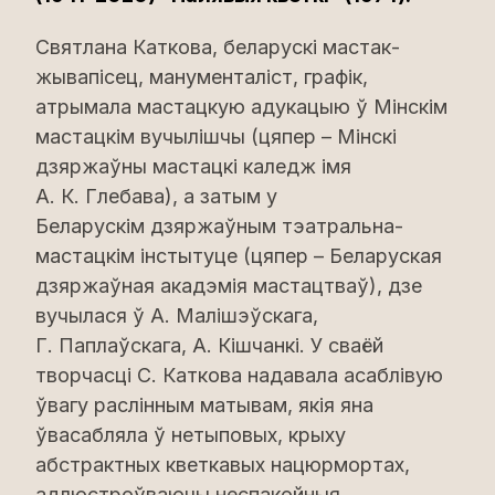
Святлана Каткова, беларускі мастак-
жывапісец, манументаліст, графік,
атрымала мастацкую адукацыю ў Мінскім
мастацкім вучылішчы (цяпер – Мінскі
дзяржаўны мастацкі каледж імя
А. К. Глебава), а затым у
Беларускім дзяржаўным тэатральна-
мастацкім інстытуце (цяпер – Беларуская
дзяржаўная акадэмія мастацтваў), дзе
вучылася ў А. Малішэўскага,
Г. Паплаўскага, А. Кішчанкі. У сваёй
творчасці С. Каткова надавала асаблівую
ўвагу раслінным матывам, якія яна
ўвасабляла ў нетыповых, крыху
абстрактных кветкавых нацюрмортах,
адлюстроўваючы неспакойныя