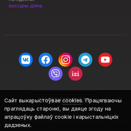
выходны дзень
ЗВАРОТЫ ГРАМАДЗЯН
Сайт выкарыстоўвае
cookies
. Працягваючы
праглядаць старонкі, вы даяце згоду на
апрацоўку файлаў cookie і карыстальніцкіх
дадзеных.