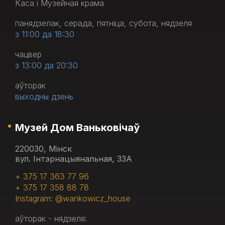
Каса і Музейная крама
панядзелак, серада, пятніца, субота, нядзеля
з 11:00 да 18:30
чацвер
з 13:00 да 20:30
аўторак
выходны дзень
Музей Дом Ваньковічаў
220030, Мінск
вул. Інтэрнацыянальная, 33А
+ 375 17 363 77 96
+ 375 17 358 88 78
Instagram: @wankowicz_house
аўторак - нядзеля: