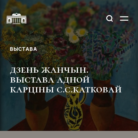
ВЫСТАВА
дзень жанчын.
выстава адной
карціны с.с.катковай