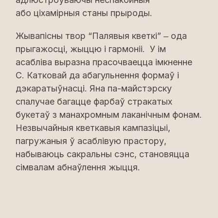
або ціхамірныя станы прыроды.
Жывапісны твор “Палявыя кветкі” ‒ ода
прыгажосці, жыццю і гармоніі. У ім
асабліва выразна прасочваецца імкненне
С. Катковай да абагульнення формаў і
дэкаратыўнасці. Яна па-майстэрску
спалучае багацце фарбаў стракатых
букетаў з манахромным лаканічным фонам.
Незвычайныя кветкавыя кампазіцыі,
пагружаныя ў асаблівую прастору,
набываюць сакральны сэнс, становяцца
сімвалам абнаўлення жыцця.