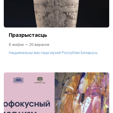
Празрыстасць
6 жніўня — 20 верасня
Нацыянальны мастацкі музей Рэспублікі Беларусь