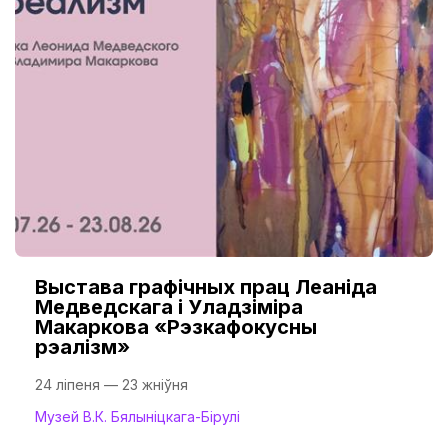
Выстава графічных прац Леаніда
Медведскага і Уладзіміра
Макаркова «Рэзкафокусны
рэалізм»
24 ліпеня — 23 жніўня
Музей В.К. Бялыніцкага-Бірулі