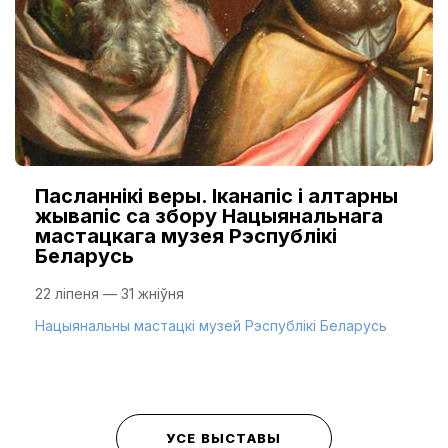
Пасланнікі веры. Іканапіс і алтарны
жывапіс са збору Нацыянальнага
мастацкага музея Рэспублікі
Беларусь
22 ліпеня — 31 жніўня
Нацыянальны мастацкі музей Рэспублікі Беларусь
УСЕ ВЫСТАВЫ