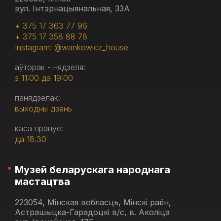
вул. Інтэрнацыянальная, 33А
+ 375 17 363 77 96
+ 375 17 358 88 78
Instagram: @wankowicz_house
аўторак - нядзеля:
з 11:00 да 19:00
панядзелак:
выходны дзень
каса працуе:
да 18.30
Музей беларускага народнага
мастацтва
223054, Мінская вобласць, Мінскі раён,
Астрашыцка-Гарадоцкі в/с, в. Аколіца