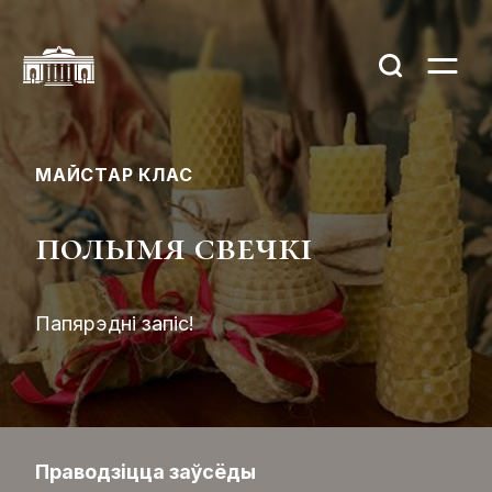
МАЙСТАР КЛАС
полымя свечкі
Папярэдні запіс!
Праводзіцца заўсёды