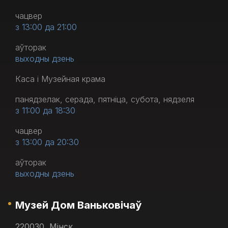
чацвер
з 13:00 да 21:00
аўторак
выходны дзень
Каса і Музейная крама
панядзелак, серада, пятніца, субота, нядзеля
з 11:00 да 18:30
чацвер
з 13:00 да 20:30
аўторак
выходны дзень
Музей Дом Ваньковічаў
220030, Мінск