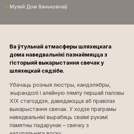
Музей Дом Ваньковічаў
Ва ўтульнай атмасферы шляхецкага
дома наведвальнікі пазнаёмяцца з
гісторыяй выкарыстання свечак у
шляхецкай сядзібе.
Убачаць розныя люстры, кандэлябры,
жырандолі і алейную лямпу першай паловы
XIX стагоддзя, даведаюцца аб правілах
выкарыстання свечак. У ходзе праграмы
наведвальнікі вырабяць сваімі рукамі
памятны падарунак – свечку з
натуральнага воску.