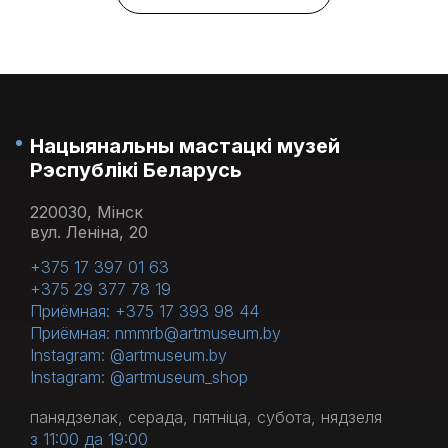
Нацыянальны мастацкі музей
Рэспублікі Беларусь
220030, Мінск
вул. Леніна, 20
+375 17 397 01 63
+375 29 377 78 19
Приёмная: +375 17 393 98 44
Приёмная: nmmrb@artmuseum.by
Instagram: @artmuseum.by
Instagram: @artmuseum_shop
панядзелак, серада, пятніца, субота, нядзеля
з 11:00 да 19:00