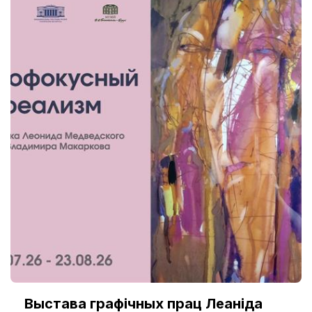
Выстава графічных прац Леаніда