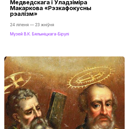
Медведскага і Уладзіміра
Макаркова «Рэзкафокусны
рэалізм»
24 ліпеня — 23 жніўня
Музей В.К. Бялыніцкага-Бірулі