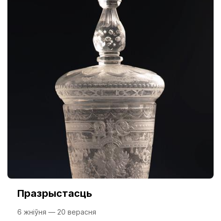
Празрыстасць
6 жніўня — 20 верасня