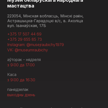
Музей беларускага народнага
мастацтва
223054, Мінская вобласць, Мінскі раён,
Астрашыцка-Гарадоцкі в/с, в. Аколіца
вул. Іванаўская, 17Б
+375 17 507 44 69
+375 29 655 85 73
Instagram: @musejraubichy1979
VK: @museumraubichy
аўторак - нядзеля
з 9:00 да 17:00
Каса
з 9:00 да 16:30
панядзелак
выходны дзень