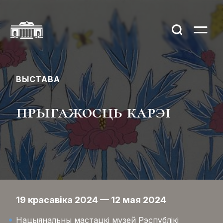
ВЫСТАВА
прыгажосць карэі
19 красавіка 2024 — 12 мая 2024
Нацыянальны мастацкі музей Рэспублікі