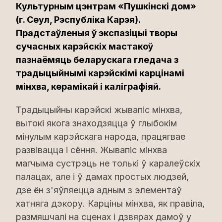
Культурным цэнтрам «Пушкінскі дом»
(г. Сеул, Рэспубліка Карэя).
Прадстаўленыя ў экспазіцыі творы
сучасных карэйскіх мастакоў
пазнаёмяць беларускага гледача з
традыцыйнымі карэйскімі карцінамі
мінхва, керамікай і каліграфіяй.
Традыцыйны карэйскі жывапіс мінхва,
вытокі якога знаходзяцца ў глыбокім
мінулым карэйскага народа, працягвае
развівацца і сёння. Жывапіс мінхва
магчыма сустрэць не толькі ў каралеўскіх
палацах, але і ў дамах простых людзей,
дзе ён з'яўляецца адным з элементаў
хатняга дэкору. Карціны мінхва, як правіла,
размяшчалі на сценах і дзвярах дамоў у