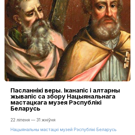
Пасланнікі веры. Іканапіс і алтарны
жывапіс са збору Нацыянальнага
мастацкага музея Рэспублікі
Беларусь
22 ліпеня — 31 жніўня
Нацыянальны мастацкі музей Рэспублікі Беларусь