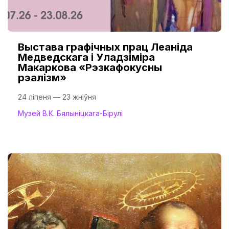
Выстава графічных прац Леаніда
Медведскага і Уладзіміра
Макаркова «Рэзкафокусны
рэалізм»
24 ліпеня — 23 жніўня
Музей В.К. Бялыніцкага-Бірулі