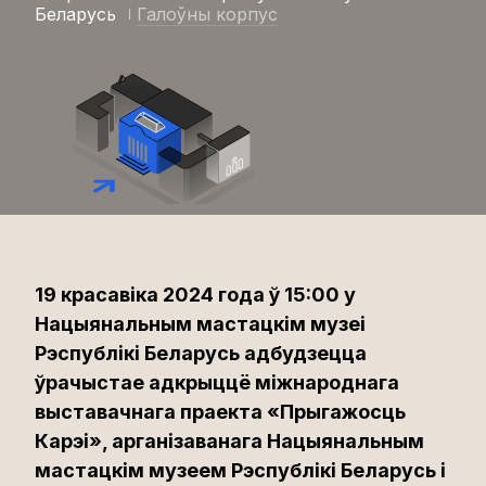
Беларусь
Галоўны корпус
19 красавіка 2024 года ў 15:00 у
Нацыянальным мастацкім музеі
Рэспублікі Беларусь адбудзецца
ўрачыстае адкрыццё міжнароднага
выставачнага праекта «Прыгажосць
Карэі», арганізаванага Нацыянальным
мастацкім музеем Рэспублікі Беларусь і