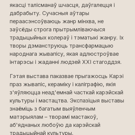
якасці талісманаў шчасця, даўгалецця і
дабрабыту. Сучасныя аўтары
пераасэнсоўваюць жанр мінхва, не
заўсёды строга прытрымліваючыся
традыцыйных колераў і тэматыкі жанру. Іх
творы дэманструюць трансфармацыю
народнага жывапісу, якая адлюстроўвае
інтарэсы і жаданні людзей XXI стагоддзя.
Гэтая выстава паказвае прыгажосць Карэі
праз жывапіс, кераміку і каліграфію, якія
з'яўляюцца неад'емнай часткай карэйскай
культуры і мастацтва. Экспазіцыя выставы
знаёміць з багатым выяўленчым
матэрыялам – творамі мастакоў,
аб'яднаных любоўю да карэйскай
традыцыйнай культуры.