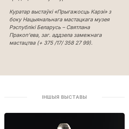
Куратар выстаўкі «Прыгажосць Карэі» з
боку Нацыянальнага мастацкага музея
Рэспублікі Беларусь – Святлана
Пракоп'ева, заг. аддзела замежнага
мастацтва (+ 375 /17/ 358 27 99).
ІНШЫЯ ВЫСТАВЫ