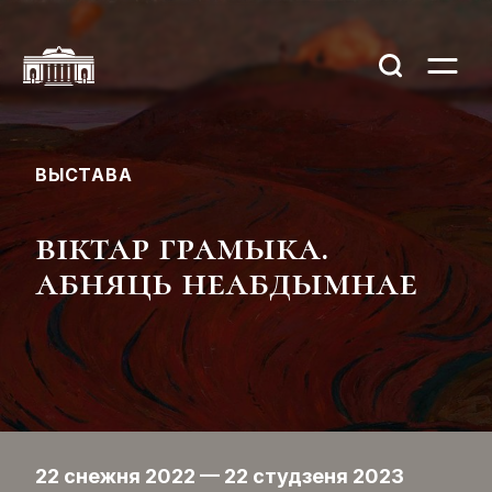
ВЫСТАВА
віктар грамыка.
абняць неабдымнае
22 снежня 2022 — 22 студзеня 2023