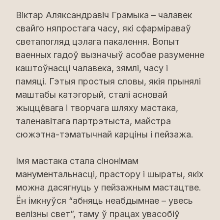
Віктар Аляксандравіч Грамыка – чалавек
свайго няпростага часу, які сфарміраваў
светапогляд цэлага пакалення. Вопыт
ваенных гадоў вызначыў асобае разуменне
каштоўнасці чалавека, зямлі, часу і
памяці. Гэтыя простыя словы, якія прынялі
маштабы катэгорый, сталі асновай
жыццёвага і творчага шляху мастака,
таленавітага партрэтыста, майстра
сюжэтна-тэматычнай карціны і пейзажа.
Імя мастака стала сінонімам
манументальнасці, прастору і шыраты, якіх
можна дасягнуць у пейзажным мастацтве.
Ён імкнуўся “абняць неабдымнае – увесь
велізны свет”, таму ў працах увасобіў