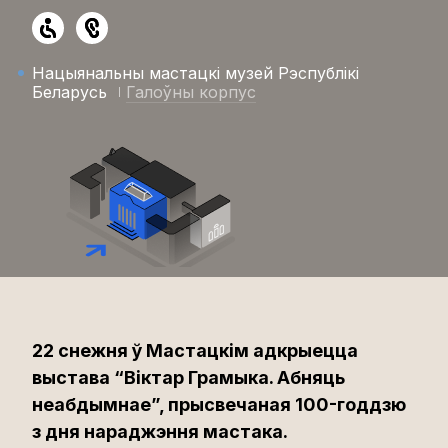
Нацыянальны мастацкі музей Рэспублікі
Беларусь
Галоўны корпус
22 снежня ў Мастацкім адкрыецца
выстава “Віктар Грамыка. Абняць
неабдымнае”, прысвечаная 100-годдзю
з дня нараджэння мастака.