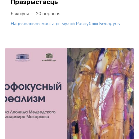
Празрыстасць
6 жніўня — 20 верасня
Нацыянальны мастацкі музей Рэспублікі Беларусь