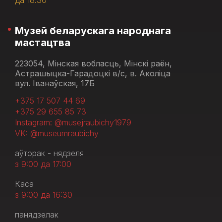
да 18.30
Музей беларускага народнага
мастацтва
223054, Мінская вобласць, Мінскі раён,
Астрашыцка-Гарадоцкі в/с, в. Аколіца
вул. Іванаўская, 17Б
+375 17 507 44 69
+375 29 655 85 73
Instagram: @musejraubichy1979
VK: @museumraubichy
аўторак - нядзеля
з 9:00 да 17:00
Каса
з 9:00 да 16:30
панядзелак