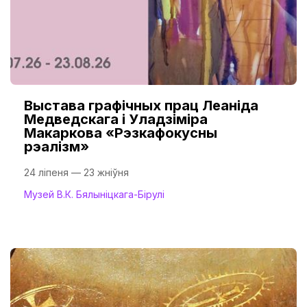
Выстава графічных прац Леаніда
Медведскага і Уладзіміра
Макаркова «Рэзкафокусны
рэалізм»
24 ліпеня — 23 жніўня
Музей В.К. Бялыніцкага-Бірулі