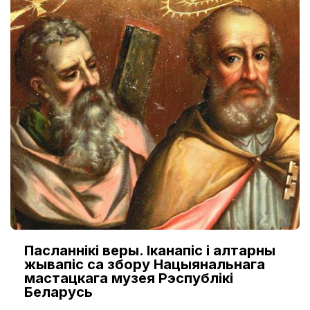
Пасланнікі веры. Іканапіс і алтарны
жывапіс са збору Нацыянальнага
мастацкага музея Рэспублікі
Беларусь