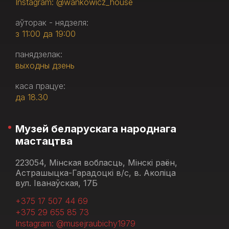
Instagram: @wankowicz_house
аўторак - нядзеля:
з 11:00 да 19:00
панядзелак:
выходны дзень
каса працуе:
да 18.30
Музей беларускага народнага
мастацтва
223054, Мінская вобласць, Мінскі раён,
Астрашыцка-Гарадоцкі в/с, в. Аколіца
вул. Іванаўская, 17Б
+375 17 507 44 69
+375 29 655 85 73
Instagram: @musejraubichy1979