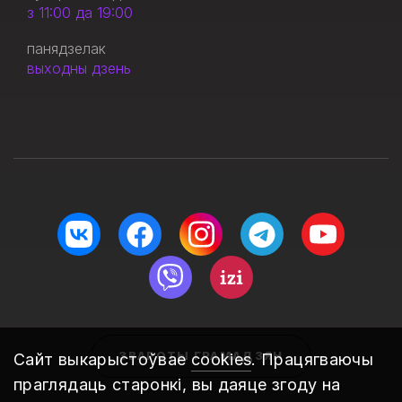
з 11:00 да 19:00
панядзелак
выходны дзень
ЗВАРОТЫ ГРАМАДЗЯН
Сайт выкарыстоўвае
cookies
. Працягваючы
праглядаць старонкі, вы даяце згоду на