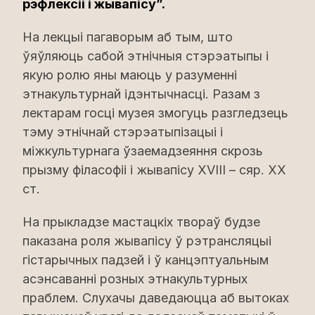
рэфлексіі і жывапісу”.
На лекцыі пагаворым аб тым, што
ўяўляюць сабой этнічныя стэрэатыпы і
якую ролю яны маюць у разуменні
этнакультурнай ідэнтычнасці. Разам з
лектарам госці музея змогуць разгледзець
тэму этнічнай стэрэатыпізацыі і
міжкультурнага ўзаемадзеяння скрозь
прызму філасофіі і жывапісу XVIII – сяр. XX
ст.
На прыкладзе мастацкіх твораў будзе
паказана роля жывапісу ў рэтрансляцыі
гістарычных падзей і ў канцэптуальным
асэнсаванні розных этнакультурных
праблем. Слухачы даведаюцца аб вытоках