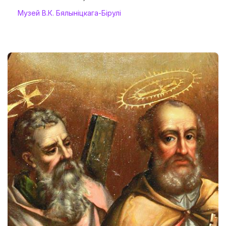
Музей В.К. Бялыніцкага-Бірулі