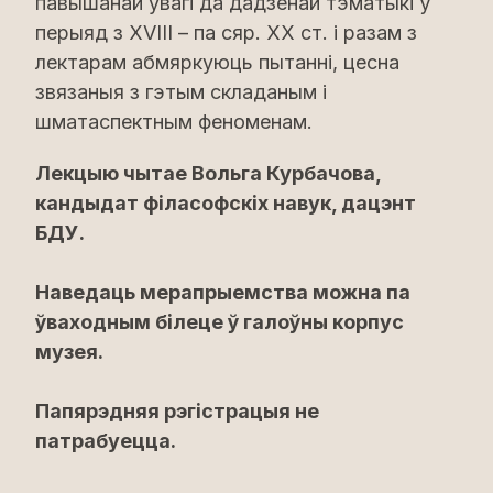
павышанай увагі да дадзенай тэматыкі ў
перыяд з XVIII – па сяр. XX ст. і разам з
лектарам абмяркуюць пытанні, цесна
звязаныя з гэтым складаным і
шматаспектным феноменам.
Лекцыю чытае Вольга Курбачова,
кандыдат філасофскіх навук, дацэнт
БДУ.
Наведаць мерапрыемства можна па
ўваходным білеце ў галоўны корпус
музея.
Папярэдняя рэгістрацыя не
патрабуецца.