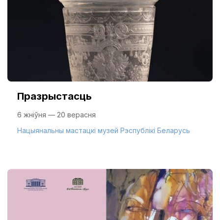
Празрыстасць
6 жніўня — 20 верасня
Нацыянальны мастацкі музей Рэспублікі Беларусь