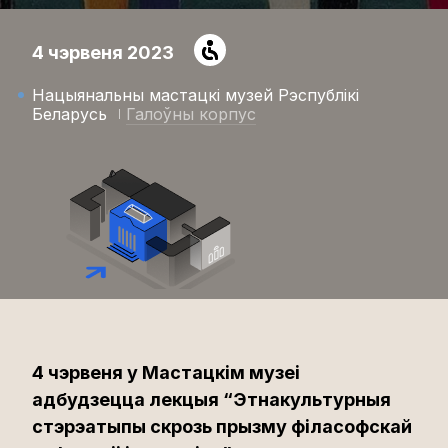
4 чэрвеня 2023
Нацыянальны мастацкі музей Рэспублікі
Беларусь
Галоўны корпус
4 чэрвеня у Мастацкім музеі
адбудзецца лекцыя “Этнакультурныя
стэрэатыпы скрозь прызму філасофскай