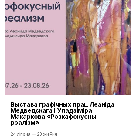
Выстава графічных прац Леаніда
Медведскага і Уладзіміра
Макаркова «Рэзкафокусны
рэалізм»
24 ліпеня — 23 жніўня