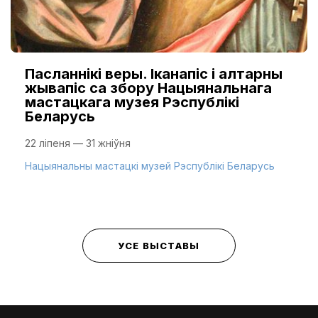
Пасланнікі веры. Іканапіс і алтарны
жывапіс са збору Нацыянальнага
мастацкага музея Рэспублікі
Беларусь
22 ліпеня — 31 жніўня
Нацыянальны мастацкі музей Рэспублікі Беларусь
УСЕ ВЫСТАВЫ