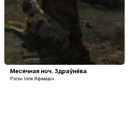
Месячная ноч. Здраўнёва
Рэпін Ілля Яфімавіч