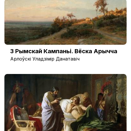
З Рымскай Кампаньі. Вёска Арычча
Арлоўскі Уладзімір Данатавіч