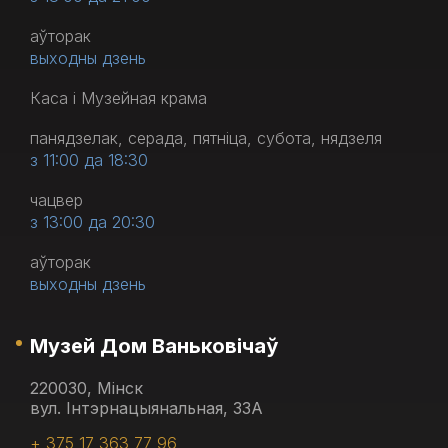
аўторак
выходны дзень
Каса і Музейная крама
панядзелак, серада, пятніца, субота, нядзеля
з 11:00 да 18:30
чацвер
з 13:00 да 20:30
аўторак
выходны дзень
Музей Дом Ваньковічаў
220030, Мінск
вул. Інтэрнацыянальная, 33А
+ 375 17 363 77 96