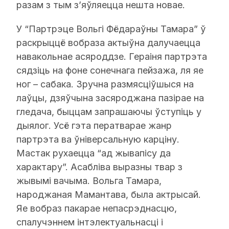
разам з тым з’яўляецца нешта новае.
У “Партрэце Вольгі Фёдараўны Тамара” ў
раскрыццё вобраза актыўна далучаецца
навакольнае асяроддзе. Гераіня партрэта
сядзіць на фоне сонечнага пейзажа, ля яе
ног – сабака. Зручна размясціўшыся на
лаўцы, дзяўчына засяроджана пазірае на
гледача, быццам запрашаючы ўступіць у
дыялог. Усё гэта ператварае жанр
партрэта ва ўніверсальную карціну.
Мастак рухаецца “ад жывапісу да
характару”. Асабліва выразны твар з
жывымі вачыма. Вольга Тамара,
народжаная Мамантава, была актрысай.
Яе вобраз пакарае непасрэднасцю,
спалучэннем інтэлектуальнасці і