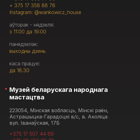
+ 375 17 358 88 78
Instagram: @wankowicz_house
аўторак - нядзеля:
з 11:00 да 19:00
панядзелак:
выходны дзень
каса працуе:
да 18.30
Музей беларускага народнага
мастацтва
223054, Мінская вобласць, Мінскі раён,
Астрашыцка-Гарадоцкі в/с, в. Аколіца
вул. Іванаўская, 17Б
+375 17 507 44 69