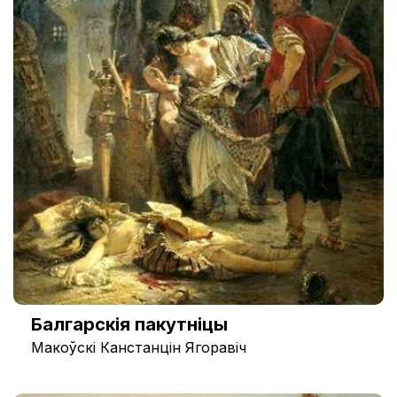
Балгарскія пакутніцы
Макоўскі Канстанцін Ягоравіч