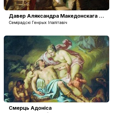
Давер Аляксандра Македонскага да ўрача Філіпа
Семірадскі Генрых Іпалітавіч
Смерць Адоніса