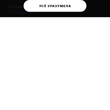
УСЁ ЗРАЗУМЕЛА
аўторак - нядзеля:
з 11:00 да 19:00
панядзелак
выходны дзень
ЗВАРОТЫ ГРАМАДЗЯН