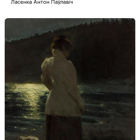
Ласенка Антон Паўлавіч