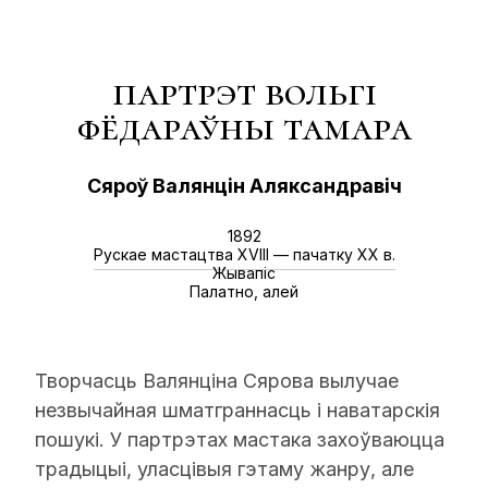
партрэт вольгі
фёдараўны тамара
Сяроў Валянцін Аляксандравіч
1892
Рускае мастацтва XVIII — пачатку XX в.
Жывапіс
Палатно, алей
Творчасць Валянціна Сярова вылучае
незвычайная шматграннасць і наватарскія
пошукі. У партрэтах мастака захоўваюцца
традыцыі, уласцівыя гэтаму жанру, але