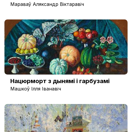
Мараваў Аляксандр Віктаравіч
Нацюрморт з дынямі і гарбузамі
Машкоў Ілля Іванавіч