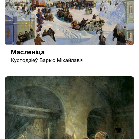
Масленіца
Кустодзіеў Барыс Міхайлавіч