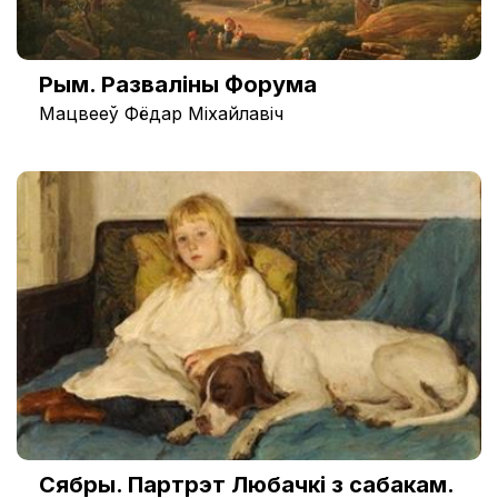
Рым. Разваліны Форума
Мацвееў Фёдар Міхайлавіч
Сябры. Партрэт Любачкі з сабакам.