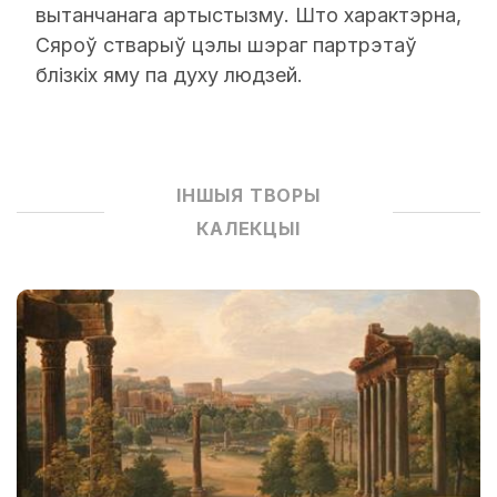
вытанчанага артыстызму. Што характэрна,
Сяроў стварыў цэлы шэраг партрэтаў
блізкіх яму па духу людзей.
ІНШЫЯ ТВОРЫ
КАЛЕКЦЫІ