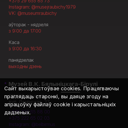
+375 29 655 85 73
Instagram: @musejraubichy1979
VK: @museumraubichy
аўторак - нядзеля
з 9:00 да 17:00
Каса
з 9:00 да 16:30
панядзелак
выходны дзень
Музей В.К. Бялыніцкага-Бірулі
Сайт выкарыстоўвае
cookies
. Працягваючы
212030, Магілёў
праглядаць старонкі, вы даяце згоду на
вул. Ленінская, 37
апрацоўку файлаў cookie і карыстальніцкіх
+375 222 65 88 00
дадзеных.
+375 222 65 02 03
Instagram: @belbirmus