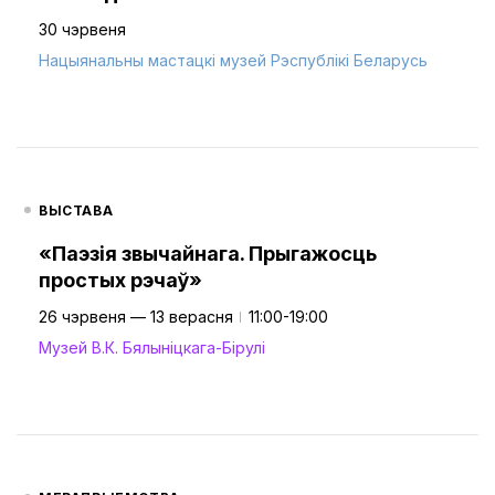
30 чэрвеня
Нацыянальны мастацкі музей Рэспублікі Беларусь
ВЫСТАВА
«Паэзія звычайнага. Прыгажосць
простых рэчаў»
26 чэрвеня — 13 верасня
11:00-19:00
Музей В.К. Бялыніцкага-Бірулі