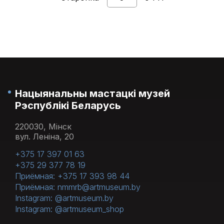
Нацыянальны мастацкі музей
Рэспублікі Беларусь
220030, Мінск
вул. Леніна, 20
+375 17 397 01 63
+375 29 377 78 19
Приёмная: +375 17 393 98 44
Приёмная: nmmrb@artmuseum.by
Instagram: @artmuseum.by
Instagram: @artmuseum_shop