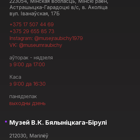
223054, Мінская вобласць, Мінскі раён,
Астрашыцка-Гарадоцкі в/с, в. Аколіца
вул. Іванаўская, 17Б
+375 17 507 44 69
+375 29 655 85 73
Instagram: @musejraubichy1979
VK: @museumraubichy
аўторак - нядзеля
з 9:00 да 17:00
Каса
з 9:00 да 16:30
панядзелак
выходны дзень
Музей В.К. Бялыніцкага-Бірулі
212030, Магілёў