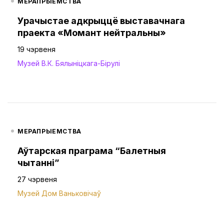
МЕРАПРЫЕМСТВА
Урачыстае адкрыццё выставачнага
праекта «Момант нейтральны»
19 чэрвеня
Музей В.К. Бялыніцкага-Бірулі
МЕРАПРЫЕМСТВА
Аўтарская праграма “Балетныя
чытанні”
27 чэрвеня
Музей Дом Ваньковічаў