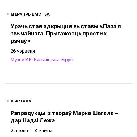
МЕРАПРЫЕМСТВА
Урачыстае адкрыццё выставы «Паэзія
звычайнага. Прыгажосць простых
рэчаў»
26 чэрвеня
Музей В.К. Бялыніцкага-Бірулі
ВЫСТАВА
Рэпрадукцыі з твораў Марка Шагала –
дар Надзі Лежэ
2 ліпеня — 3 жніўня