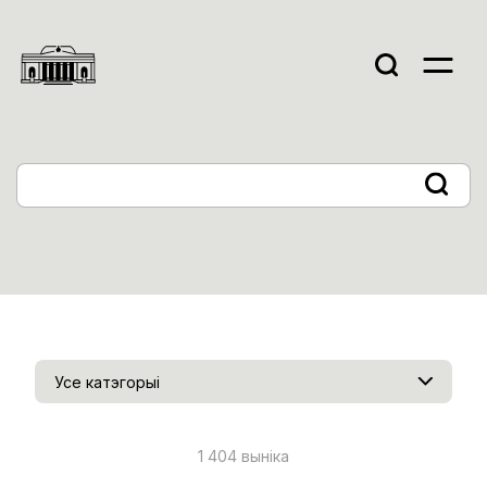
Усе катэгорыі
1 404 выніка