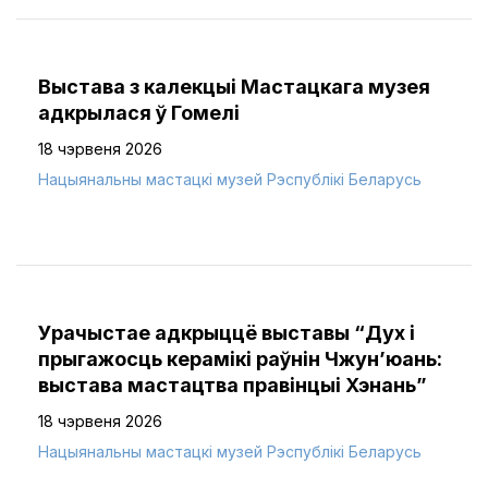
Выстава з калекцыі Мастацкага музея
адкрылася ў Гомелі
18 чэрвеня 2026
Нацыянальны мастацкі музей Рэспублікі Беларусь
Урачыстае адкрыццё выставы “Дух і
прыгажосць керамікі раўнін Чжун’юань:
выстава мастацтва правінцыі Хэнань”
18 чэрвеня 2026
Нацыянальны мастацкі музей Рэспублікі Беларусь